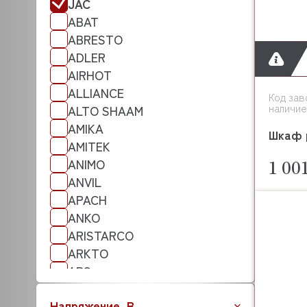
JAC
ABAT
ABRESTO
ADLER
AIRHOT
ALLIANCE
Код зав
наличие
ALTO SHAAM
AMIKA
Шкаф 
AMITEK
ANIMO
1 00
ANVIL
APACH
ANKO
ARISTARCO
ARKTO
APS
ATA
Напряжение, В
ATESY (АТЕСИ)