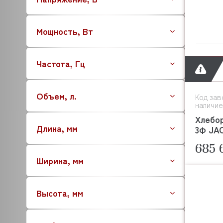
ATOLLSPEED
BARTSCHER
Мощность, Вт
BASSANINA
BEAR VARIMIXER
Частота, Гц
BECKERS
BERTOS
AUCMA
Объем, л.
Код зав
BESSERVACUUM
наличие
BAKEBERRY
Хлебор
Длина, мм
BARBOSSA P.L.
3Ф JA
BOKNI
685 
BONGARD
Ширина, мм
BERKEL
BRAS
Высота, мм
BRAVILOR BONAMAT
BREMA
BRITA