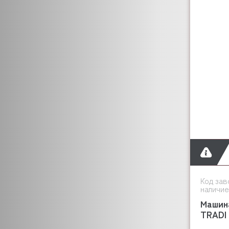
ELETTROBAR
DEBAG
ELFRAMO
DELL ORO
EMMEPI
EVEREST
EQTA
FABRISTEEL
FAEMA
DISTFORM
FAGOR
FAMA
FEUMA
DOLPHIN
Код зав
наличие
FIAMMA
FIORENZATO
Машин
TRADI
FIMAR