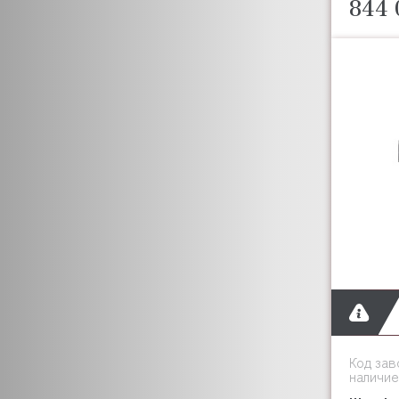
FLAMEMAX
844 
FLAMIC
FOINOX
FOLLETT
FORCAR
FORNI FIORINI
FRIULI
FRIMONT
FROSTOR
GAM
GARBIN
GASTROMIX
GASTROTOP
EMPERO
GASTRORAG
GEL MATIC
Код зав
GELLAR
наличие
GEMLUX