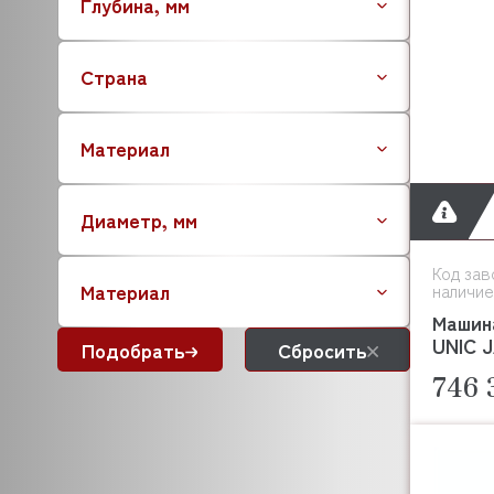
Глубина, мм
BRISKLY
CAB
Страна
CAMBRO
CANCAN
CARIMALI
Материал
CAS
CASADIO
Диаметр, мм
CARBOMA (Карбома)
CELME
Код зав
C.M.A
Материал
наличие
CNIX
Машин
COOLEQ
UNIC 
Подобрать
Сбросить
COLDLINE
746 
COMENDA
CONVOTHERM
CONVITO
CREM