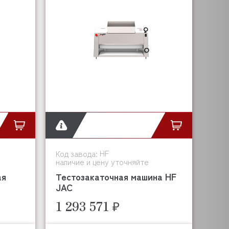
HF
Код завода:
наличие и цену уточняйте
ая
Тестозакаточная машина HF
JAC
1 293 571 ₽