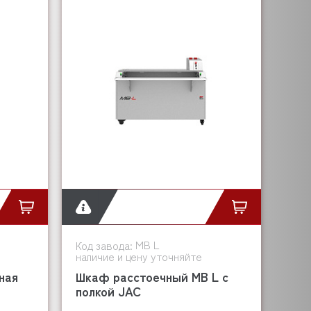
MB L
Код завода:
наличие и цену уточняйте
ная
Шкаф расстоечный MB L с
полкой JAC