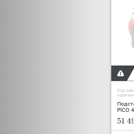
CRYSPI
CUNILL
CUCKOO
CUPPONE
CIME
DANUBE
DE VECCHI
DERBY
DIHR
DIRMAK
DOMINATOR
DYNAMIC
Код зав
наличие
CRAZY PAN
Подст
EKSI
PICO 
ENIGMA
51 4
DANLER
ELECTROLUX (ZANUSSI)