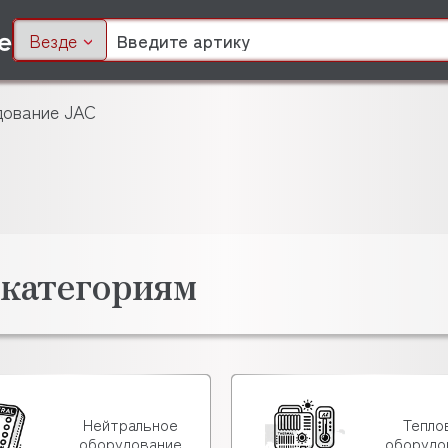
Везде
ование JAC
 категориям
Нейтральное
Тепло
оборудование
оборудо