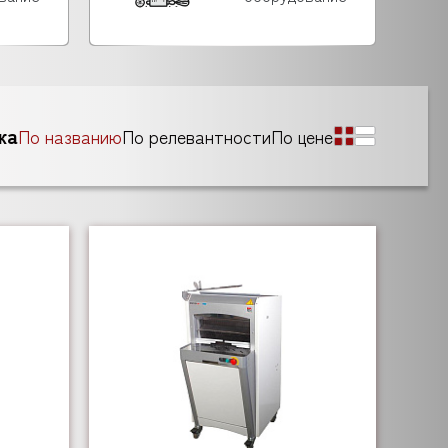
ка
По названию
По релевантности
По цене