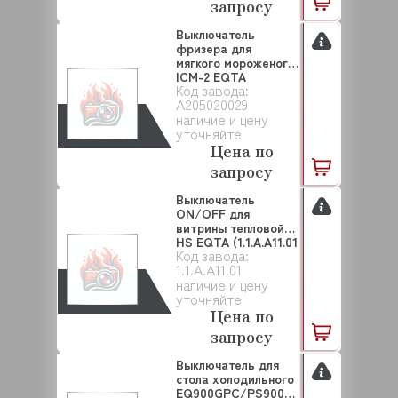
запросу
Выключатель
фризера для
мягкого мороженого
ICM-2 EQTA
Код завода:
(A205020029...
A205020029
наличие и цену
уточняйте
Цена по
запросу
Выключатель
ON/OFF для
витрины тепловой
HS EQTA (1.1.A.A11.01
Код завода:
(#7...
1.1.A.A11.01
наличие и цену
уточняйте
Цена по
запросу
Выключатель для
стола холодильного
EQ900GPC/PS900