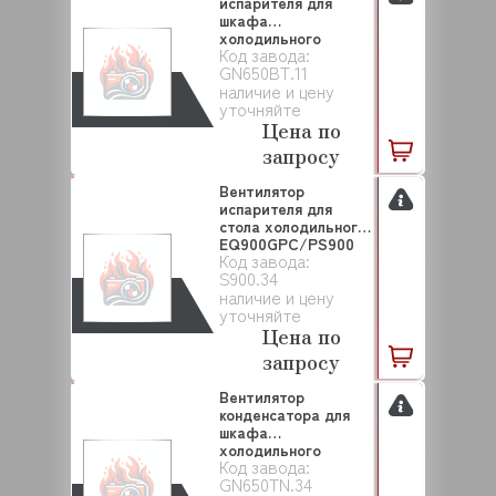
испарителя для
шкафа
холодильного
Код завода:
EQ65CR/GN650TN
GN650BT.11
EQTA ...
наличие и цену
уточняйте
Цена по
запросу
Вентилятор
испарителя для
стола холодильного
EQ900GPC/PS900
Код завода:
EQTA ...
S900.34
наличие и цену
уточняйте
Цена по
запросу
Вентилятор
конденсатора для
шкафа
холодильного
Код завода:
EQ65CR/GN650TN
GN650TN.34
EQT...