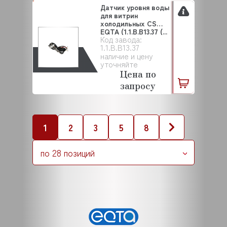
Датчик уровня воды
для витрин
холодильных CS
EQTA (1.1.B.B13.37 (...
Код завода:
1.1.B.B13.37
наличие и цену
уточняйте
Цена по
запросу
1
2
3
5
8
по 28 позиций