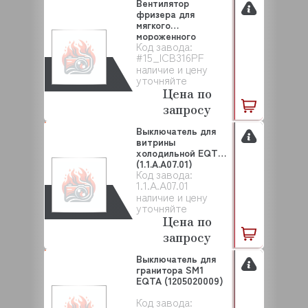
Вентилятор
фризера для
мягкого
мороженного
Код завода:
ICB316PF EQTA
#15_ICB316PF
(#15_ICB...
наличие и цену
уточняйте
Цена по
запросу
Выключатель для
витрины
холодильной EQTA
(1.1.A.A07.01)
Код завода:
1.1.A.A07.01
наличие и цену
уточняйте
Цена по
запросу
Выключатель для
гранитора SM1
EQTA (1205020009)
Код завода: