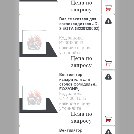
Цена по
запросу
Вал смесителя для
сокоохладителя JD-
2 EQTA (B230130003)
Код завода:
B230130003
наличие и цену
уточняйте
Цена по
запросу
Вентилятор
испарителя для
столов холодильных
EQ22GNR,
Код завода:
32GNR/GN210...
GN2100TN.35
наличие и цену
уточняйте
Цена по
запросу
Вентилятор