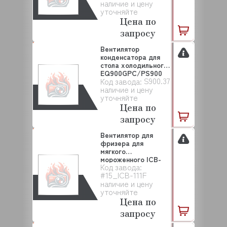
наличие и цену
уточняйте
Цена по
запросу
Вентилятор
конденсатора для
стола холодильного
EQ900GPC/PS900
S900.37
Код завода:
EQT...
наличие и цену
уточняйте
Цена по
запросу
Вентилятор для
фризера для
мягкого
мороженного ICB-
Код завода:
111F EQTA (#15...
#15_ICB-111F
наличие и цену
уточняйте
Цена по
запросу