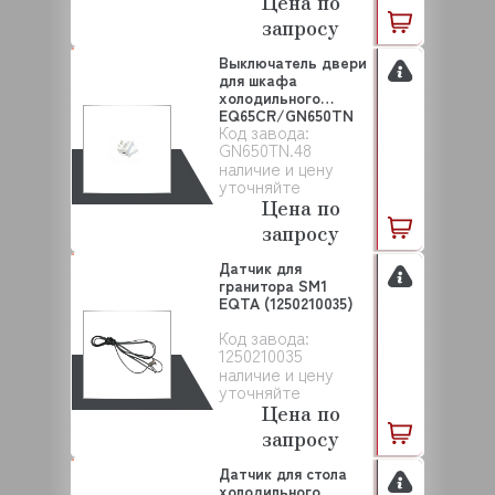
Цена по
запросу
Выключатель двери
для шкафа
холодильного
EQ65CR/GN650TN
Код завода:
EQTA (GN6...
GN650TN.48
наличие и цену
уточняйте
Цена по
запросу
Датчик для
гранитора SM1
EQTA (1250210035)
Код завода:
1250210035
наличие и цену
уточняйте
Цена по
запросу
Датчик для стола
холодильного