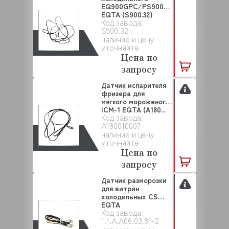
EQ900GPC/PS900
EQTA (S900.32)
Код завода:
S900.32
наличие и цену
уточняйте
Цена по
запросу
Датчик испарителя
фризера для
мягкого мороженого
ICM-1 EQTA (A180...
Код завода:
A180010007
наличие и цену
уточняйте
Цена по
запросу
Датчик разморозки
для витрин
холодильных CS
EQTA
Код завода:
(1.1.A.A06.03.81...
1.1.A.A06.03.81-2