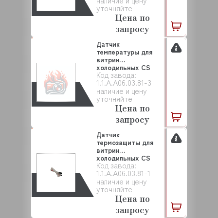
наличие и цену
уточняйте
Цена по
запросу
Датчик
температуры для
витрин
холодильных CS
Код завода:
EQTA (1.1.A.A06.03.8...
1.1.A.A06.03.81-3
наличие и цену
уточняйте
Цена по
запросу
Датчик
термозащиты для
витрин
холодильных CS
Код завода:
EQTA (1.1.A.A06.03.8...
1.1.A.A06.03.81-1
наличие и цену
уточняйте
Цена по
запросу