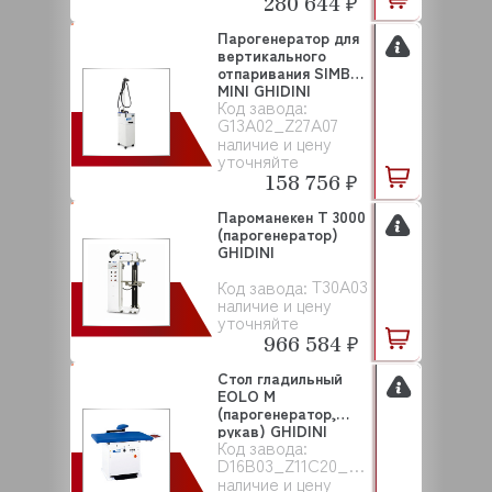
280 644 ₽
Парогенератор для
вертикального
отпаривания SIMBA
MINI GHIDINI
Код завода:
G13A02_Z27A07
наличие и цену
уточняйте
158 756 ₽
Пароманекен T 3000
(парогенератор)
GHIDINI
T30A03
Код завода:
наличие и цену
уточняйте
966 584 ₽
Стол гладильный
EOLO M
(парогенератор,
рукав) GHIDINI
Код завода:
D16B03_Z11C20_Z15Q00
наличие и цену