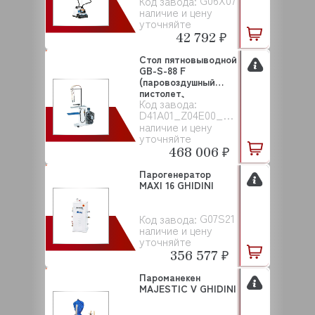
G06X07
Код завода:
наличие и цену
уточняйте
42 792 ₽
Стол пятновыводной
GB-S-88 F
(паровоздушный
пистолет,
Код завода:
компрессор)...
D41A01_Z04E00_Z17A00
наличие и цену
уточняйте
468 006 ₽
Парогенератор
MAXI 16 GHIDINI
G07S21
Код завода:
наличие и цену
уточняйте
356 577 ₽
Пароманекен
MAJESTIC V GHIDINI