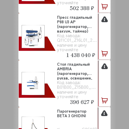
уточняйте
502 388 ₽
Пресс гладильный
P88 U3 AP
(парогенератор,
вакуум, таймер)
Код завода:
GHIDIN...
Q11C01_Z16L01_201089_30B110
наличие и цену
уточняйте
1 438 040 ₽
Стол гладильный
AMBRIA
(парогенератор,
рукав, освещение,
Код завода:
рельсы) ...
B01B00_Z15B00_Z11H00_Z10A00
наличие и цену
уточняйте
396 627 ₽
Парогенератор
BETA 3 GHIDINI