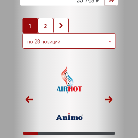
35 749 ₽
1
2
по 28 позиций