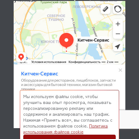
Мы используем файлы cookie, чтобы
улучшить ваш опыт просмотра, показывать
персонализированную рекламу или
содержимое и анализировать наш трафик.
Нажимая «Принять все», вы соглашаетесь с
использованием файлов cookie.
Политика
© 2026 Kitchen-Service.com Интернет-магазин запчастей
использования файлов cookie
и оборудования профессиональной кухни
Договор оферты
Политика конфиденциальности