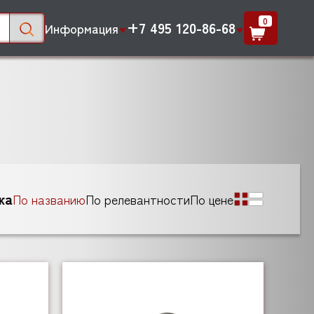
0
+7 495 120-86-68
Информация
ка
По названию
По релевантности
По цене