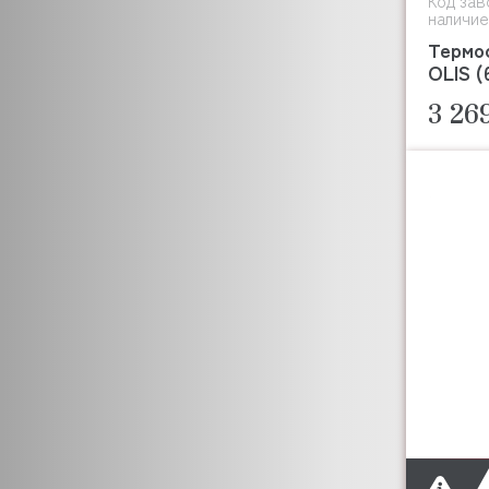
Код зав
наличие
Термо
OLIS (
3 26