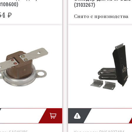
3108600)
(3103267)
54 ₽
Снято с производства
6A046186
BN6A037484