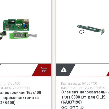
3198400
6A037190
ода:
Код завода:
 и цену уточняйте
наличие и цену уточняйте
Элемент нагревательн
электронная 165х100
ТЭН 6000 Вт для OLIS
я пароконвектомата
(6A037190)
3198400)
39 375 ₽