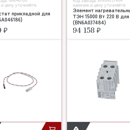
ода:
Код завода:
 и цену уточняйте
наличие и цену уточняйте
Элемент нагревательн
стат прикладной для
ТЭН 15000 Вт 220 В для
6A046186)
(BN6A037484)
9 ₽
94 158 ₽