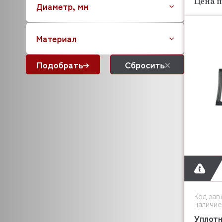
Цена п
Диаметр, мм
Материал
Подобрать
Сбросить
Код зав
наличие
Уплотн