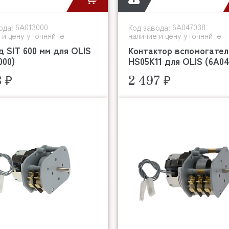
6A013000
6A047038
ода:
Код завода:
 и цену уточняйте
наличие и цену уточняйте
 SIT 600 мм для OLIS
Контактор вспомогате
000)
HS05K11 для OLIS (6A04
8 ₽
2 497 ₽