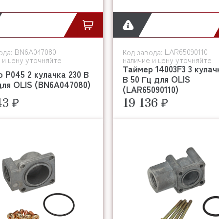
BN6A047080
LAR65090110
ода:
Код завода:
 и цену уточняйте
наличие и цену уточняйте
Таймер 14003F3 3 кулач
 P045 2 кулачка 230 В
В 50 Гц для OLIS
для OLIS (BN6A047080)
(LAR65090110)
43 ₽
19 136 ₽