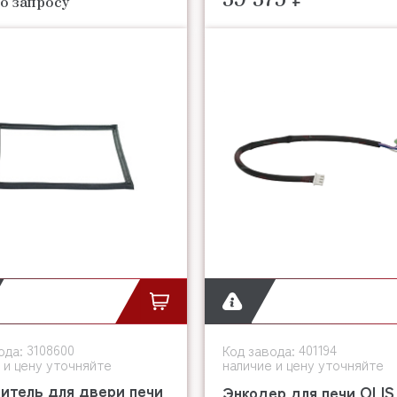
о запросу
3108600
401194
ода:
Код завода:
 и цену уточняйте
наличие и цену уточняйте
итель для двери печи
Энкодер для печи OLIS