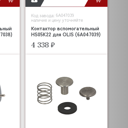
6A047039
Код завода:
наличие и цену уточняйте
льный
Контактор вспомогательный
7038)
HS05K22 для OLIS (6A047039)
4 338 ₽