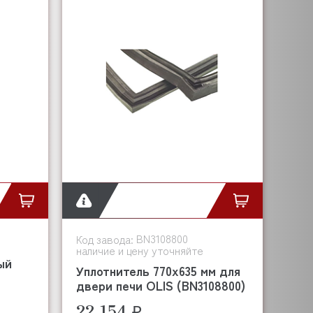
BN3108800
Код завода:
наличие и цену уточняйте
ый
Уплотнитель 770х635 мм для
двери печи OLIS (BN3108800)
22 154 ₽