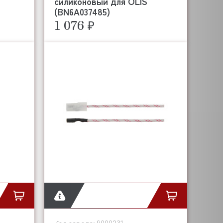
силиконовый для OLIS
(BN6A037485)
1 076 ₽
9000231