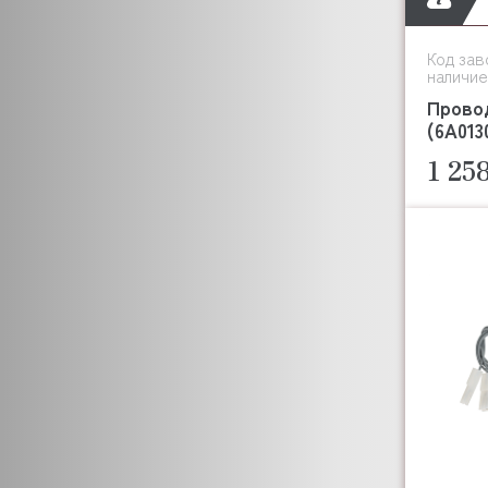
Код зав
наличие
Провод
(6A013
1 25