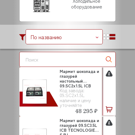
Холодильное
оборудование
По названию
Мармит шоколада и
глазурей
настольный
09.SC2x1.5L ICB
Код завода:
TECNOLOGIE ...
09.SC2x1.5L
наличие и цену
уточняйте
48 295 ₽
Мармит шоколада и
глазурей 09.SC3.5L
ICB TECNOLOGIE
S.R.L.