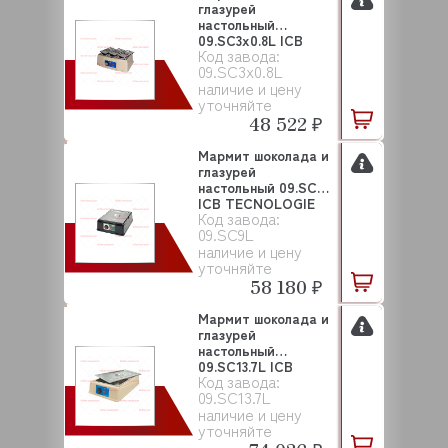
глазурей
настольный
09.SC3x0.8L ICB
Код завода:
TECNOLOGIE ...
09.SC3x0.8L
наличие и цену
уточняйте
48 522 ₽
Мармит шоколада и
глазурей
настольный 09.SC9L
ICB TECNOLOGIE
Код завода:
S.R...
09.SC9L
наличие и цену
уточняйте
58 180 ₽
Мармит шоколада и
глазурей
настольный
09.SC13.7L ICB
Код завода:
TECNOLOGIE S...
09.SC13.7L
наличие и цену
уточняйте