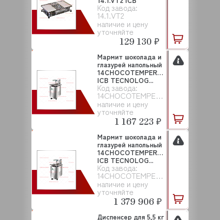
14.1.VT2 ICB
Код завода:
TECNOLOGI...
14.1.VT2
наличие и цену
уточняйте
129 130 ₽
Мармит шоколада и
глазурей напольный
14CHOCOTEMPER12
ICB TECNOLOG...
Код завода:
14CHOCOTEMPER12
наличие и цену
уточняйте
1 167 223 ₽
Мармит шоколада и
глазурей напольный
14CHOCOTEMPER24
ICB TECNOLOG...
Код завода:
14CHOCOTEMPER24
наличие и цену
уточняйте
1 379 906 ₽
Диспенсер для 5,5 кг