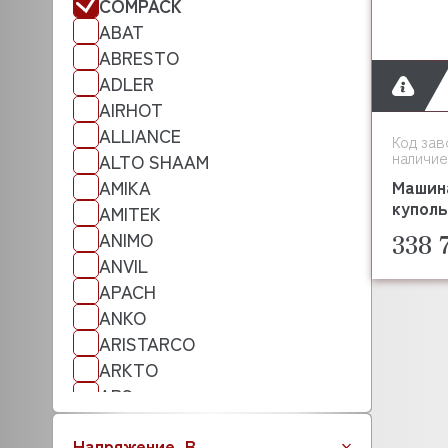
COMPACK
ABAT
ABRESTO
ADLER
AIRHOT
ALLIANCE
Код зав
наличие
ALTO SHAAM
Машин
AMIKA
купол
AMITEK
ANIMO
338 
ANVIL
APACH
ANKO
ARISTARCO
ARKTO
APS
ATA
Напряжение, В
ATESY (АТЕСИ)