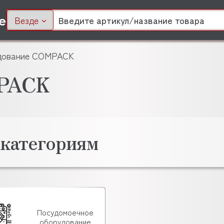
Везде
дование COMPACK
MPACK
 категориям
Посудомоечное
оборудование