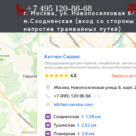
CRYSPI
+7 495 120-86-68
CUNILL
г. Москва, ул. Новопоселковая 6/
CUCKOO
м.Сходненская (вход со стороны 
CUPPONE
напротив трамвайных путей)
CIME
DANUBE
DE VECCHI
DERBY
DIHR
DIRMAK
DOMINATOR
DYNAMIC
CRAZY PAN
EKSI
ENIGMA
DANLER
ELECTROLUX (ZANUSSI)