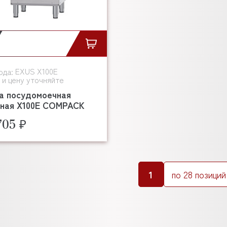
EXUS X100E
ода:
 и цену уточняйте
а посудомоечная
ьная X100E COMPACK
705 ₽
1
по 28 позиций