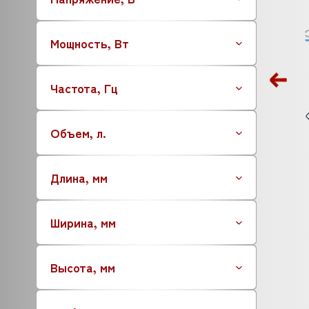
ATOLLSPEED
BARTSCHER
Мощность, Вт
BASSANINA
BEAR VARIMIXER
Частота, Гц
BECKERS
BERTOS
AUCMA
Объем, л.
BESSERVACUUM
BAKEBERRY
Длина, мм
BARBOSSA P.L.
BOKNI
BONGARD
Ширина, мм
BERKEL
BRAS
Высота, мм
BRAVILOR BONAMAT
BREMA
BRITA