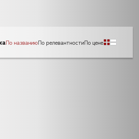
ка
По названию
По релевантности
По цене