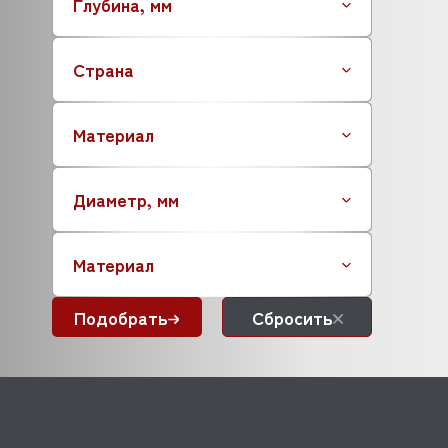
Глубина, мм
BRISKLY
CAB
Страна
CAMBRO
CANCAN
CARIMALI
Материал
CAS
CASADIO
Диаметр, мм
CARBOMA (Карбома)
CELME
C.M.A
Материал
CNIX
COOLEQ
Подобрать
Сбросить
COLDLINE
COMENDA
CONVOTHERM
CONVITO
CREM