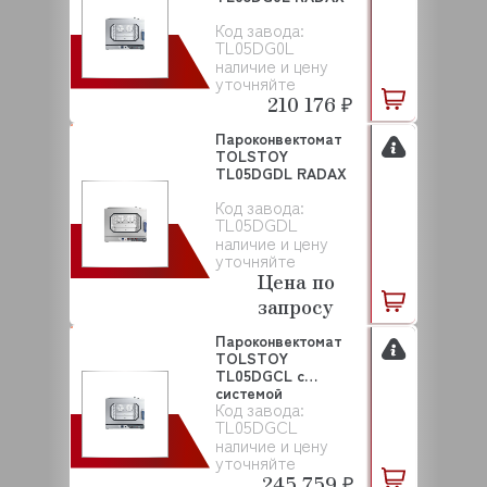
Код завода:
TL05DG0L
наличие и цену
уточняйте
210 176 ₽
Пароконвектомат
TOLSTOY
TL05DGDL RADAX
Код завода:
TL05DGDL
наличие и цену
уточняйте
Цена по
запросу
Пароконвектомат
TOLSTOY
TL05DGCL с
системой
Код завода:
самоочистки RADAX
TL05DGCL
наличие и цену
уточняйте
245 759 ₽