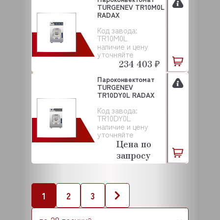
TURGENEV TR10M0L
RADAX
Код завода:
TR10M0L
наличие и цену
уточняйте
234 403 ₽
Пароконвектомат
TURGENEV
TR10DY0L RADAX
Код завода:
TR10DY0L
наличие и цену
уточняйте
Цена по
запросу
1
2
3