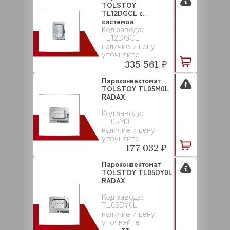
TOLSTOY
TL12DGCL с
системой
Код завода:
самоочистки RADAX
TL12DGCL
наличие и цену
уточняйте
335 561 ₽
Пароконвектомат
TOLSTOY TL05M0L
RADAX
Код завода:
TL05M0L
наличие и цену
уточняйте
177 032 ₽
Пароконвектомат
TOLSTOY TL05DY0L
RADAX
Код завода:
TL05DY0L
наличие и цену
уточняйте