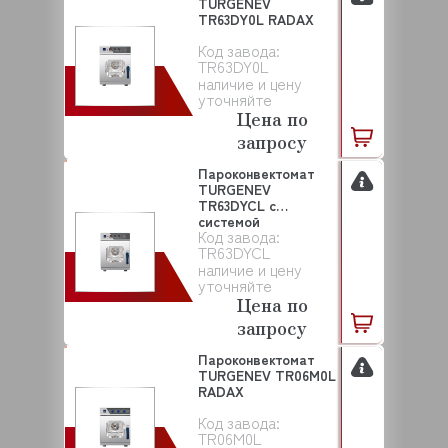
TURGENEV
TR63DY0L RADAX
Код завода:
TR63DY0L
наличие и цену
уточняйте
Цена по
запросу
Пароконвектомат
TURGENEV
TR63DYCL с
системой
Код завода:
самоочистки RADAX
TR63DYCL
наличие и цену
уточняйте
Цена по
запросу
Пароконвектомат
TURGENEV TR06M0L
RADAX
Код завода:
TR06M0L