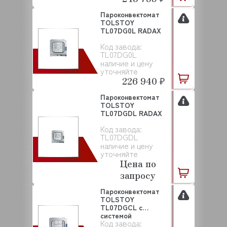
Пароконвектомат
TOLSTOY
TL07DG0L RADAX
Код завода:
TL07DG0L
наличие и цену
уточняйте
226 940 ₽
Пароконвектомат
TOLSTOY
TL07DGDL RADAX
Код завода:
TL07DGDL
наличие и цену
уточняйте
Цена по
запросу
Пароконвектомат
TOLSTOY
TL07DGCL с
системой
Код завода:
самоочистки RADAX