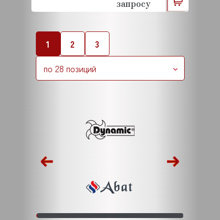
запросу
1
2
3
по 28 позиций