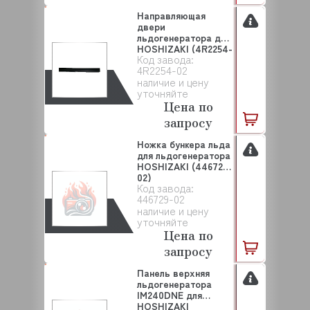
Направляющая
двери
льдогенератора для
HOSHIZAKI (4R2254-
Код завода:
02)
4R2254-02
наличие и цену
уточняйте
Цена по
запросу
Ножка бункера льда
для льдогенератора
HOSHIZAKI (446729-
02)
Код завода:
446729-02
наличие и цену
уточняйте
Цена по
запросу
Панель верхняя
льдогенератора
IM240DNE для
HOSHIZAKI