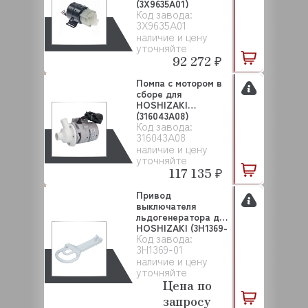
(3X9635A01)
Код завода:
3X9635A01
наличие и цену
уточняйте
92 272 ₽
Помпа с мотором в
сборе для
HOSHIZAKI
(316043A08)
Код завода:
316043A08
наличие и цену
уточняйте
117 135 ₽
Привод
выключателя
льдогенератора для
HOSHIZAKI (3H1369-
Код завода:
01)
3H1369-01
наличие и цену
уточняйте
Цена по
запросу