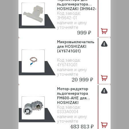
льдогенератора
HOSHIZAKI (3H9642-
Код завода:
01)
3H9642-01
наличие и цену
уточняйте
999 ₽
Микровыключатель
для HOSHIZAKI
(4Y6741G01)
Код завода:
4Y6741G01
наличие и цену
уточняйте
20 999 ₽
Мотор-редуктор
льдогенератора
FM600-AHE для
HOSHIZAKI
Код завода:
(0333A0004)
0333A0004
наличие и цену
уточняйте
483 813 ₽