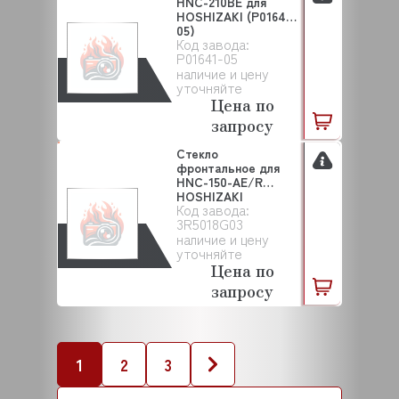
HNC-210BE для
HOSHIZAKI (P01641-
05)
Код завода:
P01641-05
наличие и цену
уточняйте
Цена по
запросу
Стекло
фронтальное для
HNC-150-AE/R
HOSHIZAKI
Код завода:
(3R5018G03)
3R5018G03
наличие и цену
уточняйте
Цена по
запросу
1
2
3