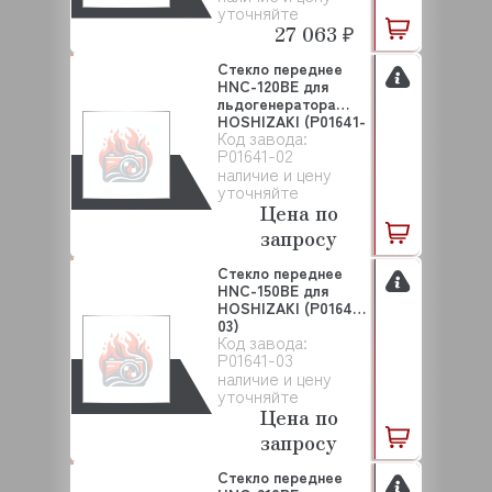
уточняйте
27 063 ₽
Стекло переднее
HNC-120BE для
льдогенератора
HOSHIZAKI (P01641-
Код завода:
02...
P01641-02
наличие и цену
уточняйте
Цена по
запросу
Стекло переднее
HNC-150BE для
HOSHIZAKI (P01641-
03)
Код завода:
P01641-03
наличие и цену
уточняйте
Цена по
запросу
Стекло переднее