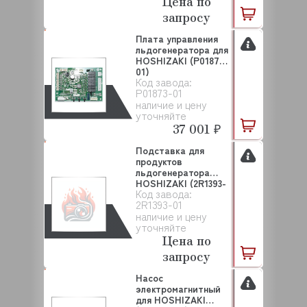
Цена по
запросу
Плата управления
льдогенератора для
HOSHIZAKI (P01873-
01)
Код завода:
P01873-01
наличие и цену
уточняйте
37 001 ₽
Подставка для
продуктов
льдогенератора
HOSHIZAKI (2R1393-
Код завода:
01)
2R1393-01
наличие и цену
уточняйте
Цена по
запросу
Насос
электромагнитный
для HOSHIZAKI