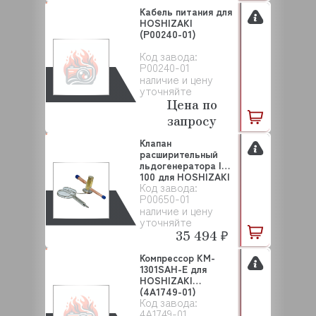
Кабель питания для
HOSHIZAKI
(P00240-01)
Код завода:
P00240-01
наличие и цену
уточняйте
Цена по
запросу
Клапан
расширительный
льдогенератора IM-
100 для HOSHIZAKI
Код завода:
(P00650...
P00650-01
наличие и цену
уточняйте
35 494 ₽
Компрессор KM-
1301SAH-E для
HOSHIZAKI
(4A1749-01)
Код завода:
4A1749-01