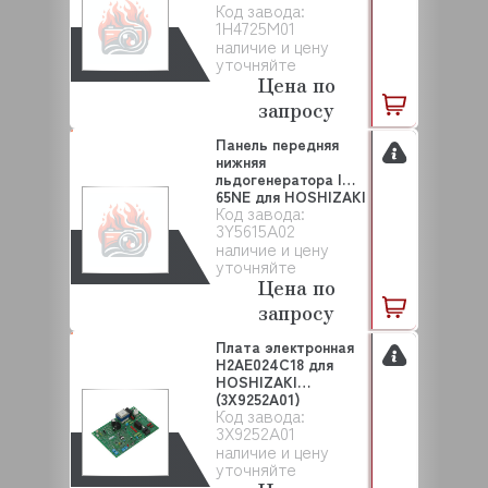
Код завода:
(1H4725M01)
1H4725M01
наличие и цену
уточняйте
Цена по
запросу
Панель передняя
нижняя
льдогенератора IM-
65NE для HOSHIZAKI
Код завода:
(3Y56...
3Y5615А02
наличие и цену
уточняйте
Цена по
запросу
Плата электронная
H2AE024C18 для
HOSHIZAKI
(3X9252A01)
Код завода:
3X9252A01
наличие и цену
уточняйте