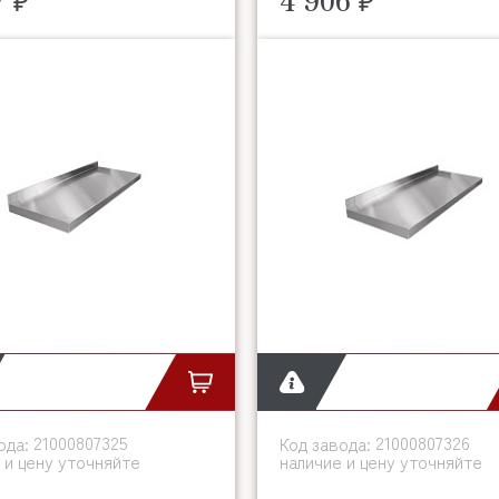
21000807325
21000807326
ода:
Код завода:
 и цену уточняйте
наличие и цену уточняйте