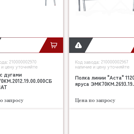
210000002970
210000002967
ода:
Код завода:
 и цену уточняйте
наличие и цену уточняйте
с дугами
Полка линии "Аста" 112
КМ.2012.19.00.000СБ
яруса ЭМК70КМ.2693.19.0
BAT
о запросу
Цена по запросу