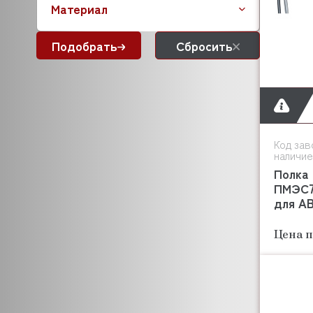
Материал
Подобрать
Сбросить
Код зав
наличие
Полка 
ПМЭС70
для A
Цена п