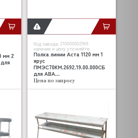
210000002969
Код завода:
наличие и цену уточняйте
Полка линии Аста 1120 мм 1
 мм 2
ярус
 для
ПМЭС70КМ.2692.19.00.000СБ
для АВА...
Цена по запросу