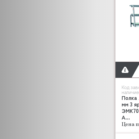
Код зав
наличие
Полка 
мм 3 я
ЭМК70Т
А...
Цена п