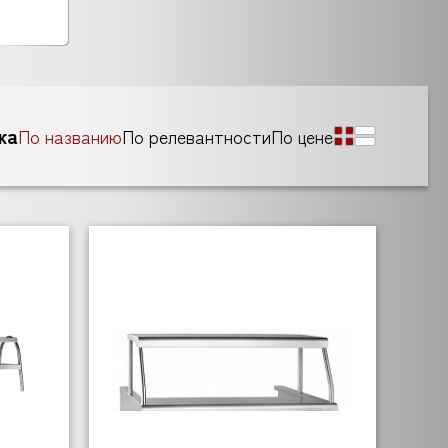
ка
По названию
По релевантности
По цене