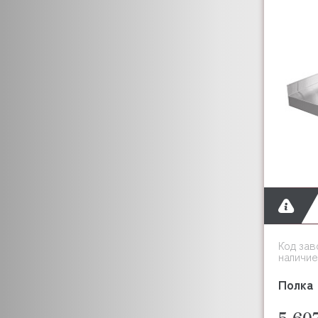
Код зав
наличие
Полка 
5 60