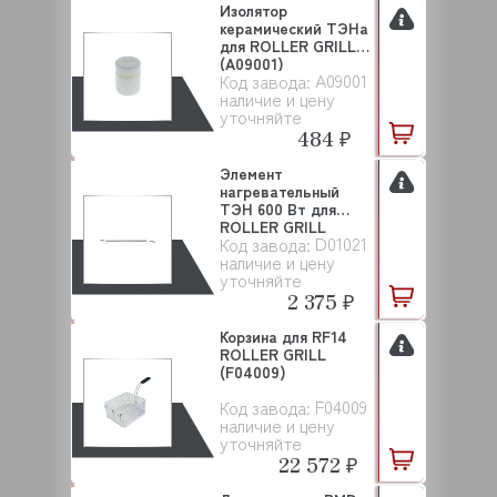
Изолятор
керамический ТЭНа
для ROLLER GRILL
(A09001)
A09001
Код завода:
наличие и цену
уточняйте
484 ₽
Элемент
нагревательный
ТЭН 600 Вт для
ROLLER GRILL
D01021
Код завода:
(D01021)
наличие и цену
уточняйте
2 375 ₽
Корзина для RF14
ROLLER GRILL
(F04009)
F04009
Код завода:
наличие и цену
уточняйте
22 572 ₽