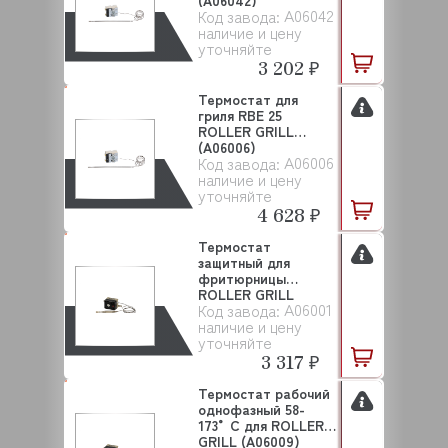
(A06042)
A06042
Код завода:
наличие и цену
уточняйте
3 202 ₽
Термостат для
гриля RBE 25
ROLLER GRILL
(A06006)
A06006
Код завода:
наличие и цену
уточняйте
4 628 ₽
Термостат
защитный для
фритюрницы
ROLLER GRILL
A06001
Код завода:
(A06001)
наличие и цену
уточняйте
3 317 ₽
Термостат рабочий
однофазный 58-
173°С для ROLLER
GRILL (A06009)