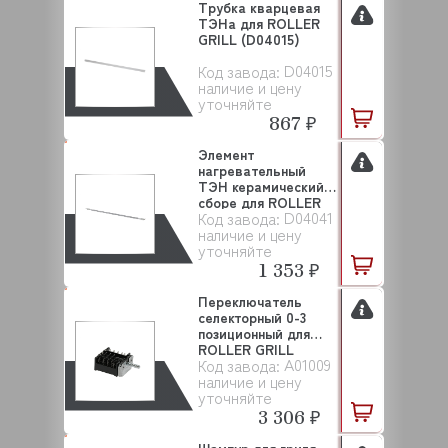
Трубка кварцевая
ТЭНа для ROLLER
GRILL (D04015)
D04015
Код завода:
наличие и цену
уточняйте
867 ₽
Элемент
нагревательный
ТЭН керамический в
сборе для ROLLER
D04041
Код завода:
GRILL ...
наличие и цену
уточняйте
1 353 ₽
Переключатель
селекторный 0-3
позиционный для
ROLLER GRILL
A01009
Код завода:
(A0100...
наличие и цену
уточняйте
3 306 ₽