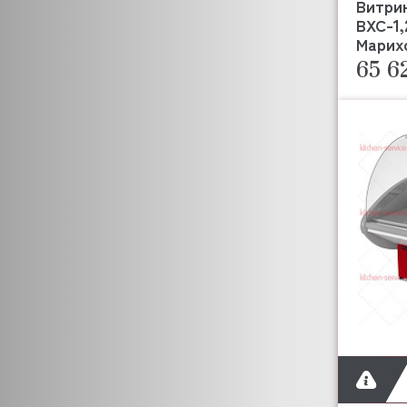
Витри
ELETTROBAR
ВХС-1,
DEBAG
Марих
ELFRAMO
65 6
DELL ORO
EMMEPI
EVEREST
EQTA
FABRISTEEL
FAEMA
DISTFORM
FAGOR
FAMA
FEUMA
DOLPHIN
FIAMMA
FIORENZATO
FIMAR