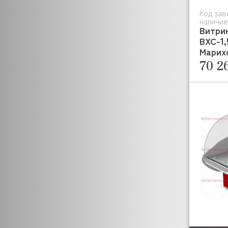
FLAMEMAX
Код зав
FLAMIC
наличие
FOINOX
Витри
FOLLETT
ВХС-1,
Марих
FORCAR
70 2
FORNI FIORINI
FRIULI
FRIMONT
FROSTOR
GAM
GARBIN
GASTROMIX
GASTROTOP
EMPERO
GASTRORAG
GEL MATIC
GELLAR
GEMLUX