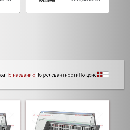
ка
По названию
По релевантности
По цене