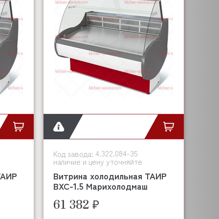
4.322.084-35
Код завода:
наличие и цену уточняйте
ТАИР
Витрина холодильная ТАИР
ВХС-1.5 Марихолодмаш
61 382 ₽