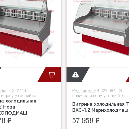
4.322.110
4.322.084-34
ода:
Код завода:
 и цену уточняйте
наличие и цену уточняйте
на холодильная
Витрина холодильная 
2 Нова
ВХС-1.2 Марихолодмаш
ХОЛОДМАШ
78 ₽
57 959 ₽