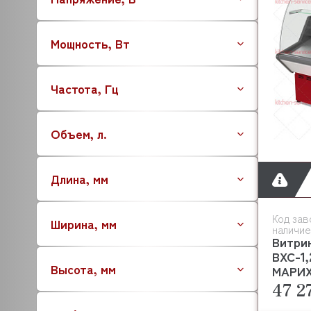
ATOLLSPEED
BARTSCHER
Мощность, Вт
BASSANINA
BEAR VARIMIXER
Частота, Гц
BECKERS
BERTOS
AUCMA
Объем, л.
BESSERVACUUM
BAKEBERRY
Длина, мм
BARBOSSA P.L.
BOKNI
BONGARD
Код зав
Ширина, мм
наличие
BERKEL
Витри
BRAS
ВХС-1,
Высота, мм
BRAVILOR BONAMAT
МАРИ
47 2
BREMA
BRITA