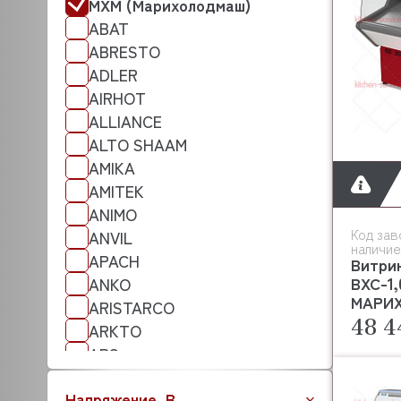
МХМ (Марихолодмаш)
ABAT
ABRESTO
ADLER
AIRHOT
ALLIANCE
ALTO SHAAM
AMIKA
AMITEK
ANIMO
Код зав
ANVIL
наличие
APACH
Витри
ВХС-1,
ANKO
МАРИ
ARISTARCO
48 4
ARKTO
APS
ATA
Напряжение, В
ATESY (АТЕСИ)