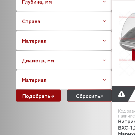
Глубина, мм
BRISKLY
CAB
Страна
CAMBRO
CANCAN
CARIMALI
Материал
CAS
CASADIO
Диаметр, мм
CARBOMA (Карбома)
CELME
C.M.A
Материал
CNIX
COOLEQ
Подобрать
Сбросить
COLDLINE
COMENDA
Код зав
CONVOTHERM
наличие
Витри
CONVITO
ВХС-1,
CREM
Марих