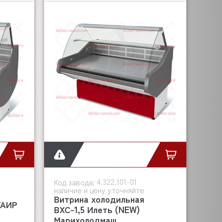
4.322.101-01
Код завода:
наличие и цену уточняйте
Витрина холодильная
ТАИР
ВХС-1,5 Илеть (NEW)
Марихолодмаш