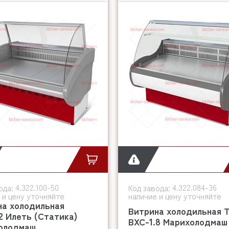
4.322.100-50
4.322.084-36
ода:
Код завода:
 и цену уточняйте
наличие и цену уточняйте
на холодильная
Витрина холодильная 
2 Илеть (Статика)
ВХС-1.8 Марихолодмаш
олодмаш