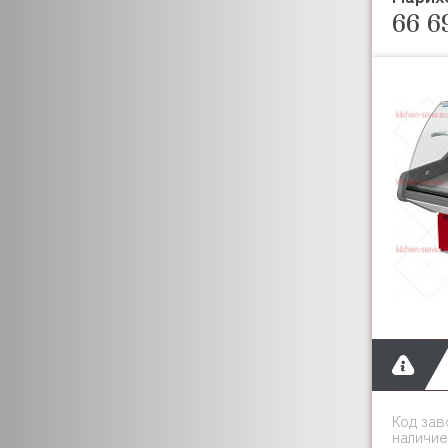
CRYSPI
66 6
CUNILL
CUCKOO
CUPPONE
CIME
DANUBE
DE VECCHI
DERBY
DIHR
DIRMAK
DOMINATOR
DYNAMIC
CRAZY PAN
EKSI
ENIGMA
DANLER
Код зав
ELECTROLUX (ZANUSSI)
наличие