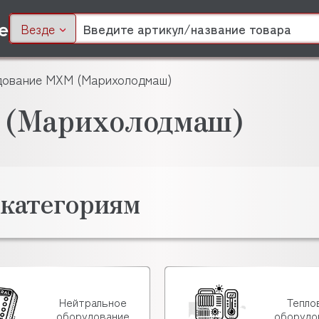
Везде
ование МХМ (Марихолодмаш)
 (Марихолодмаш)
 категориям
Нейтральное
Тепло
оборудование
оборудо