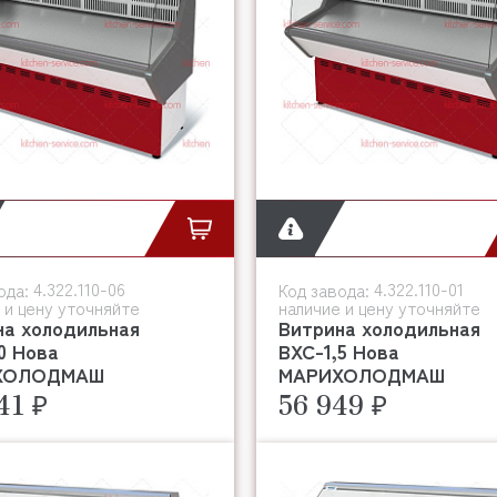
4.322.110-06
4.322.110-01
ода:
Код завода:
 и цену уточняйте
наличие и цену уточняйте
на холодильная
Витрина холодильная
0 Нова
ВХС-1,5 Нова
ХОЛОДМАШ
МАРИХОЛОДМАШ
41 ₽
56 949 ₽