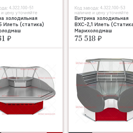
4.322.100-51
4.322.100-53
ода:
Код завода:
 и цену уточняйте
наличие и цену уточняйте
на холодильная
Витрина холодильная
5 Илеть (статика)
ВХС-2,1 Илеть (Статик
олодмаш
Марихолодмаш
61 ₽
75 518 ₽