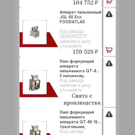
164 752 ₽
Аппарат пельменный
JGL 60 Eco
FOODATLAS
Код завода:
ЦБ000002572
наличие и цену
уточняйте
159 529 ₽
Узел формующий
аппарата
пельменного QT-80
2 полумесяц,
Код завода:
плетеные к...
наличие и цену
уточняйте
Снято с
производства
Узел формующий
пельменного
аппарата QT-80 16
треугольник,
Код завода:
плетены...