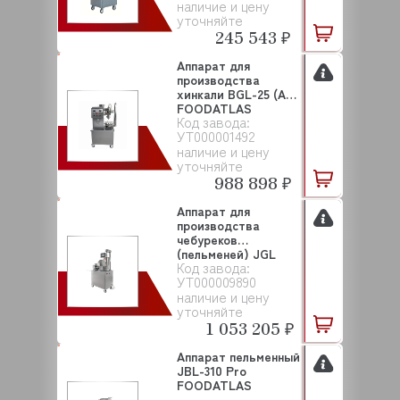
наличие и цену
уточняйте
245 543 ₽
Аппарат для
производства
хинкали BGL-25 (AR)
FOODATLAS
Код завода:
УТ000001492
наличие и цену
уточняйте
988 898 ₽
Аппарат для
производства
чебуреков
(пельменей) JGL
Код завода:
200TR (AR) FOO...
УТ000009890
наличие и цену
уточняйте
1 053 205 ₽
Аппарат пельменный
JBL-310 Pro
FOODATLAS