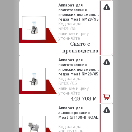
Аппарат для
приготовления
японских пельменей
гёдза Meat RM28/95
Код завода:
R...
RM28/95
наличие и цену
уточняйте
Снято с
производства
Аппарат для
приготовления
японских пельменей
гёдза Meat RM28/85
Код завода:
R...
RM28/85
наличие и цену
уточняйте
449 708 ₽
Аппарат для
льезонирования
Meat QT100-II ROAL
Код завода:
н0000217636