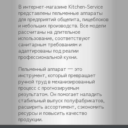
В интернет-магазине Kitchen-Service
представлены пельменные аппараты
для предприятий общепита, пищеблоков
и небольших производств. Все модели
рассчитаны на длительное
использование, соответствуют
санитарным требованиям и
адаптированы под реалии
профессиональной кухни.
Пельменный аппарат — это
инструмент, который превращает
ручной труд в механизированный
процесс с прогнозируемым
результатом. Он помогает наладить
стабильный выпуск полуфабрикатов,
расширить ассортимент, сэкономить
ресурсы и повысить качество
продукции.