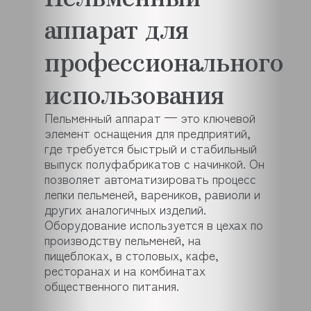
аппарат для
профессионального
использования
Пельменный аппарат — это ключевой
элемент оснащения для предприятий,
где требуется быстрый и стабильный
выпуск полуфабрикатов с начинкой. Он
позволяет автоматизировать процесс
лепки пельменей, вареников, равиоли и
других аналогичных изделий.
Оборудование используется в цехах по
производству пельменей, на
пищеблоках, в столовых, кафе,
ресторанах и на комбинатах
общественного питания.