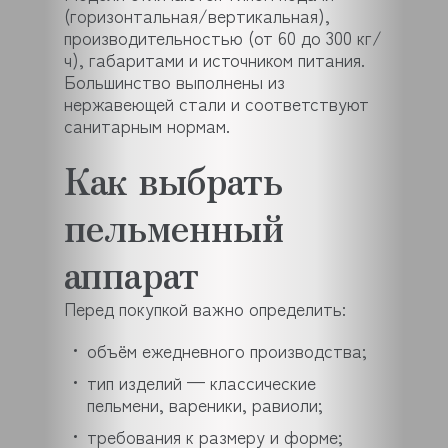
(горизонтальная/вертикальная),
производительностью (от 60 до 300 кг/
ч), габаритами и источником питания.
Большинство выполнены из
нержавеющей стали и соответствуют
санитарным нормам.
Как выбрать
пельменный
аппарат
Перед покупкой важно определить:
объём ежедневного производства;
тип изделий — классические
пельмени, вареники, равиоли;
требования к размеру и форме;