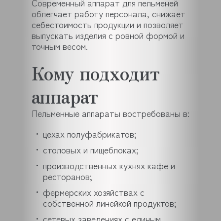
Современный аппарат для пельменей
облегчает работу персонала, снижает
себестоимость продукции и позволяет
выпускать изделия с ровной формой и
точным весом.
Кому подходит
аппарат
Пельменные аппараты востребованы в:
цехах полуфабрикатов;
столовых и пищеблоках;
производственных кухнях кафе и
ресторанов;
фермерских хозяйствах с
собственной линейкой продуктов;
сетевых заведениях с единым