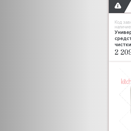
Код зав
наличие
Униве
средст
чистки
2 20