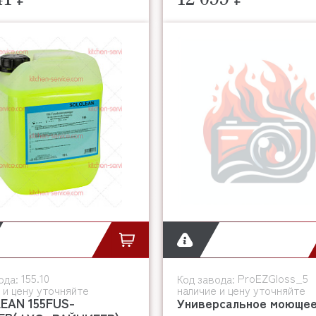
155.10
ProEZGloss_5
ода:
Код завода:
 и цену уточняйте
наличие и цену уточняйте
EAN 155FUS-
Универсальное моюще