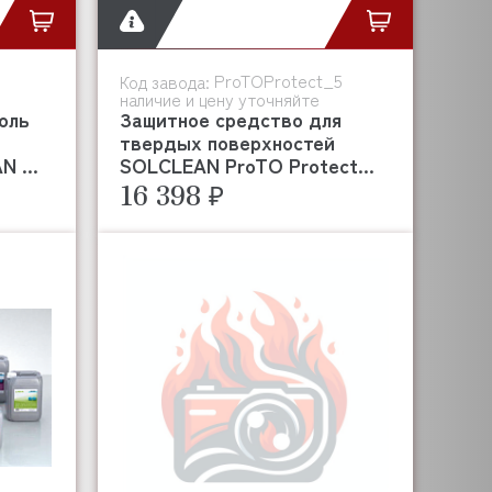
ProTOProtect_5
Код завода:
наличие и цену уточняйте
оль
Защитное средство для
твердых поверхностей
 ...
SOLCLEAN ProTO Protect...
16 398 ₽