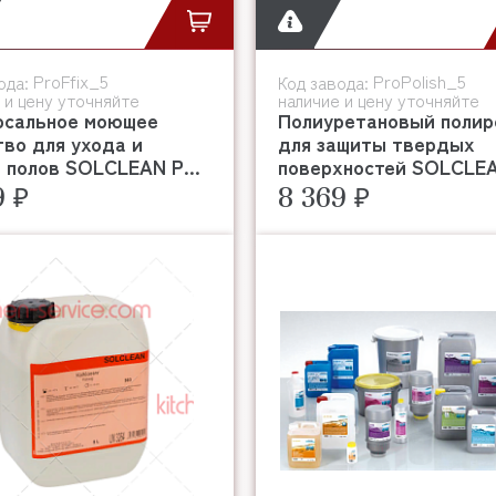
ProFfix_5
ProPolish_5
ода:
Код завода:
 и цену уточняйте
наличие и цену уточняйте
рсальное моющее
Полиуретановый полир
во для ухода и
для защиты твердых
 полов SOLCLEAN P...
поверхностей SOLCLEAN
9 ₽
8 369 ₽