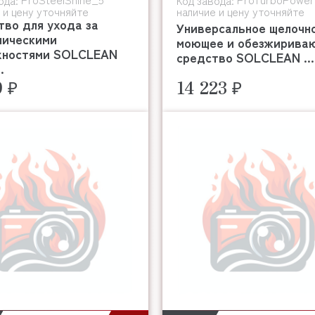
ода:
Код завода:
 и цену уточняйте
наличие и цену уточняйте
во для ухода за
Универсальное щелочн
лическими
моющее и обезжирива
хностями SOLCLEAN
средство SOLCLEAN ...
.
9 ₽
14 223 ₽