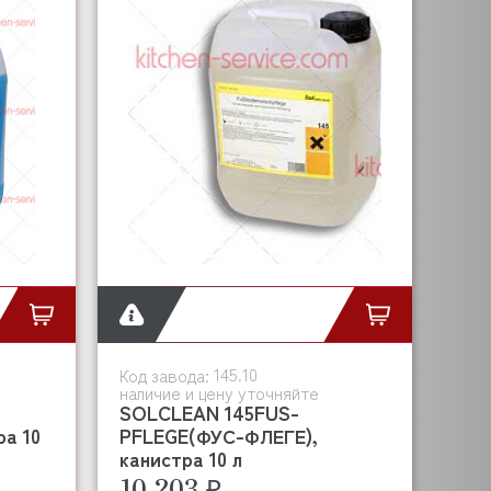
145.10
Код завода:
наличие и цену уточняйте
SOLCLEAN 145FUS-
ра 10
PFLEGE(ФУС-ФЛЕГЕ),
канистра 10 л
10 203 ₽