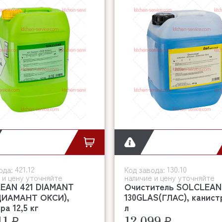
421.12
130.10
ода:
Код завода:
 и цену уточняйте
наличие и цену уточняйте
EAN 421 DIAMANT
Очиститель SOLCLEAN
ДИАМАНТ ОКСИ),
130GLAS(ГЛАС), канист
ра 12,5 кг
л
41 ₽
12 099 ₽