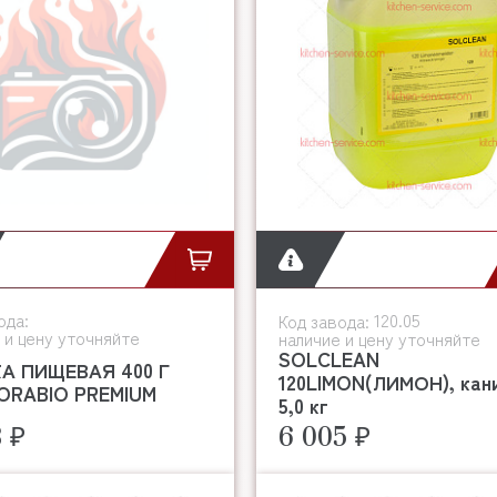
ода:
120.05
Код завода:
 и цену уточняйте
наличие и цену уточняйте
SOLCLEAN
А ПИЩЕВАЯ 400 Г
120LIMON(ЛИМОН), кан
ORABIO PREMIUM
5,0 кг
8 ₽
6 005 ₽