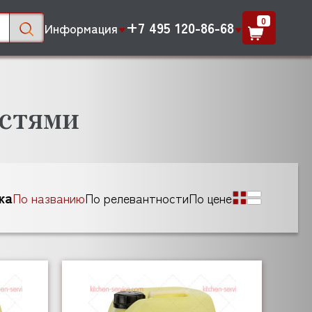
0
+7 495 120-86-68
Информация
остями
ка
По названию
По релевантности
По цене