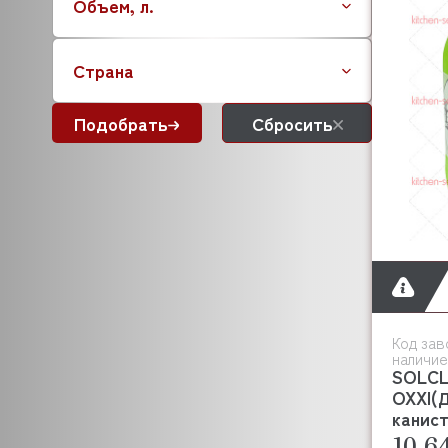
Объем, л.
Страна
Подобрать
Сбросить
Код зав
наличие
SOLCL
OXXI(
канист
10 6