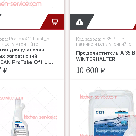
ProTakeOffLight_5
A 35 BLUe
ода:
Код завода:
 и цену уточняйте
наличие и цену уточняйте
тво для удаления
Предочиститель A 35 
ых загрязнений
WINTERHALTER
AN ProTake Off Li...
7 ₽
10 600 ₽