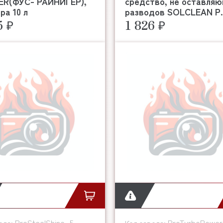
GER(ФУС- РАЙНИГЕР),
средство, не оставля
ра 10 л
разводов SOLCLEAN P.
5 ₽
1 826 ₽
ProSteelShine_5
ProTurboPower