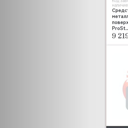
Код зав
наличие
Средст
метал
повер
ProSt..
9 21