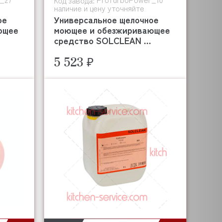
Код завода:
наличие и цену уточняйте
ое
Универсальное щелочное
ющее
моющее и обезжиривающее
средство SOLCLEAN ...
5 523 ₽