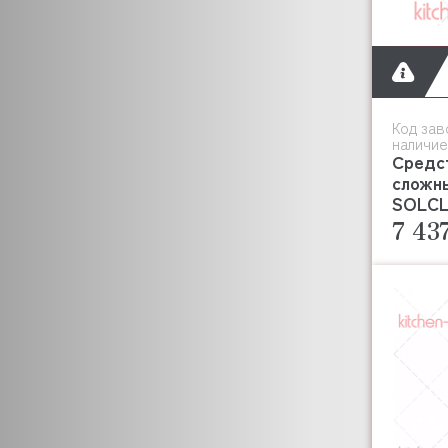
Код зав
наличие
Средс
сложн
SOLCLE
7 43