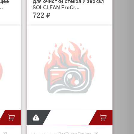
ющее
для очистки стекол и зеркал
..
SOLCLEAN ProCr...
722 ₽
_27
ProTurboPower_10