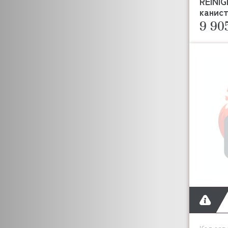
REINI
канист
9 90