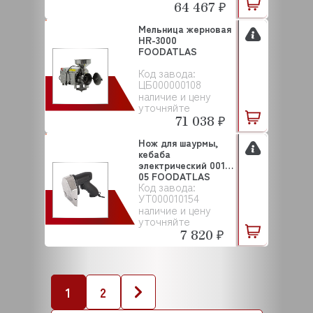
64 467 ₽
Мельница жерновая
HR-3000
FOODATLAS
Код завода:
ЦБ000000108
наличие и цену
уточняйте
71 038 ₽
Нож для шаурмы,
кебаба
электрический 0012-
05 FOODATLAS
Код завода:
УТ000010154
наличие и цену
уточняйте
7 820 ₽
1
2