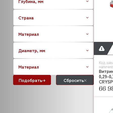
Глубина, мм
BRISKLY
CAB
Страна
CAMBRO
CANCAN
CARIMALI
Материал
CAS
CASADIO
Диаметр, мм
CARBOMA (Карбома)
CELME
Код зав
C.M.A
Материал
наличие
CNIX
Витри
0,29-0
COOLEQ
Подобрать
Сбросить
CRYSP
COLDLINE
66 9
COMENDA
CONVOTHERM
CONVITO
CREM