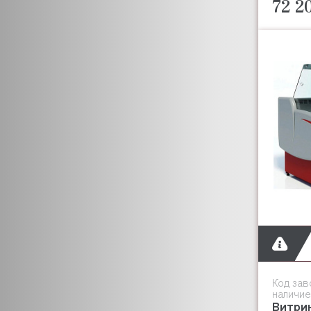
FLAMIC
72 2
FOINOX
FOLLETT
FORCAR
FORNI FIORINI
FRIULI
FRIMONT
FROSTOR
GAM
GARBIN
GASTROMIX
GASTROTOP
EMPERO
GASTRORAG
GEL MATIC
GELLAR
Код зав
GEMLUX
наличие
Витри
GEMM