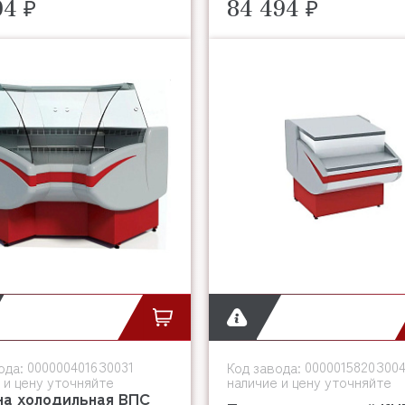
04 ₽
84 494 ₽
0000004016З0031
0000015820З004
ода:
Код завода:
 и цену уточняйте
наличие и цену уточняйте
на холодильная ВПС