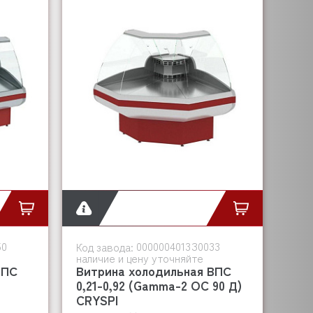
50
0000004013З0033
Код завода:
наличие и цену уточняйте
ВПС
Витрина холодильная ВПС
0,21-0,92 (Gamma-2 OC 90 Д)
CRYSPI