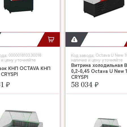
0000018103З0018
Octava U New 1
ода:
Код завода:
 и цену уточняйте
наличие и цену уточняйте
Витрина холодильная 
вок КНП OCTAVA КНП
0,2-0,45 Octava U New 
 CRYSPI
CRYSPI
61 ₽
58 034 ₽