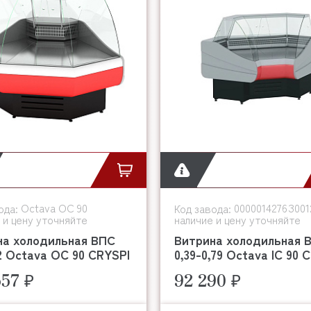
Octava OC 90
0000014276З001
ода:
Код завода:
 и цену уточняйте
наличие и цену уточняйте
на холодильная ВПС
Витрина холодильная 
12 Octava OC 90 CRYSPI
0,39-0,79 Octava IC 90 
557 ₽
92 290 ₽