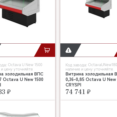
Octava U New 1500
OctavaUNew18
ода:
Код завода:
 и цену уточняйте
наличие и цену уточняйте
на холодильная ВПС
Витрина холодильная 
,7 Octava U New 1500
0,36-0,85 Octava U New
I
CRYSPI
83 ₽
74 741 ₽