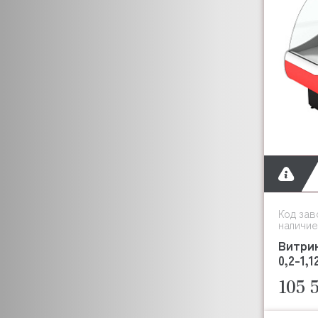
CUNILL
CUCKOO
CUPPONE
CIME
DANUBE
DE VECCHI
DERBY
DIHR
DIRMAK
DOMINATOR
DYNAMIC
CRAZY PAN
Код зав
наличие
EKSI
Витри
ENIGMA
0,2-1,
DANLER
105 
ELECTROLUX (ZANUSSI)
ELETTROBAR