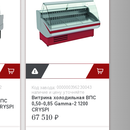
2
0000003962З0043
Код завода:
наличие и цену уточняйте
Витрина холодильная ВПС
ВПС
0,50-0,85 Gamma-2 1200
CRYSPI
CRYSPI
67 510 ₽