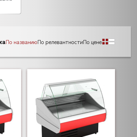
ка
По названию
По релевантности
По цене