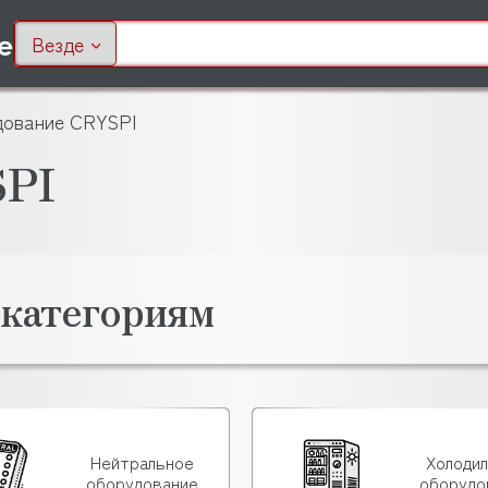
Везде
ование CRYSPI
SPI
 категориям
Нейтральное
Холоди
оборудование
оборудо