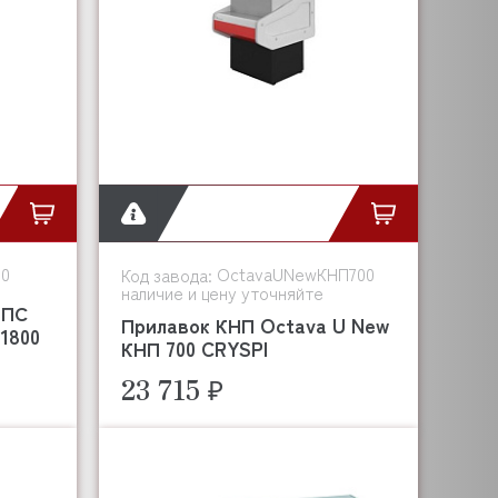
00
OctavaUNewКНП700
Код завода:
наличие и цену уточняйте
ВПС
Прилавок КНП Octava U New
 1800
КНП 700 CRYSPI
23 715 ₽