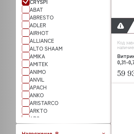
CRYSPI
ABAT
ABRESTO
ADLER
AIRHOT
ALLIANCE
Код зав
наличие
ALTO SHAAM
Витри
AMIKA
0,31-0
AMITEK
ANIMO
59 9
ANVIL
APACH
ANKO
ARISTARCO
ARKTO
APS
ATA
Напряжение, В
ATESY (АТЕСИ)