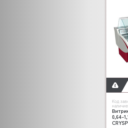
DEBAG
ELFRAMO
DELL ORO
EMMEPI
EVEREST
EQTA
FABRISTEEL
FAEMA
DISTFORM
FAGOR
FAMA
FEUMA
DOLPHIN
FIAMMA
Код зав
наличие
FIORENZATO
Витри
FIMAR
0,64-1
FLAMEMAX
CRYSP