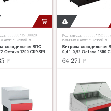
0000007351З0020
0000007352З00
ода:
Код завода:
 и цену уточняйте
наличие и цену уточняйте
на холодильная ВПС
Витрина холодильная 
,72 Octava 1200 CRYSPI
0,40-0,92 Octava 1500 
35 ₽
64 271 ₽