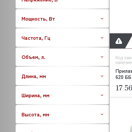
ATOLLSPEED
BARTSCHER
Мощность, Вт
BASSANINA
BEAR VARIMIXER
Частота, Гц
BECKERS
BERTOS
AUCMA
Объем, л.
Код зав
BESSERVACUUM
наличие
BAKEBERRY
Прила
Длина, мм
BARBOSSA P.L.
620 ББ
BOKNI
17 5
BONGARD
Ширина, мм
BERKEL
BRAS
Высота, мм
BRAVILOR BONAMAT
BREMA
BRITA