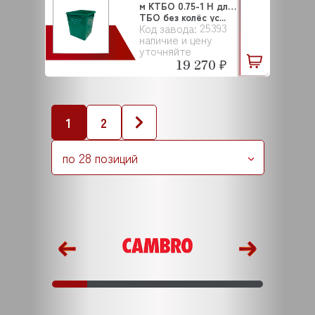
м КТБО 0.75-1 H для
ТБО без колёс ус...
25393
Код завода:
наличие и цену
уточняйте
19 270 ₽
1
2
по 28 позиций