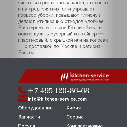
чистоты в ресторанах, кафе, столовых
и на предприятиях. Они упрощают
процесс уборки, повышают гигиену и
делают утилизацию отходов удобнее.
В интернет-магазине Kitchen Service
можно купить мусорный контейнер —
пластиковый, с крышкой или на колесах
— с доставкой по Москве и регионам
России.
+7 495 120-86-68
info@kitchen-service.com
Оборудование
Химия
Запчасти
Сервис
Посуда
Комплектующие