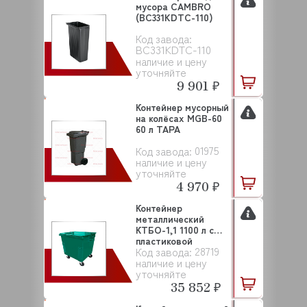
мусора CAMBRO
(BC331KDTC-110)
Код завода:
ВC331KDTC-110
наличие и цену
уточняйте
9 901 ₽
Контейнер мусорный
на колёсах MGB-60
60 л ТАРА
01975
Код завода:
наличие и цену
уточняйте
4 970 ₽
Контейнер
металлический
КТБО-1,1 1100 л с
пластиковой
28719
Код завода:
крышкой на ...
наличие и цену
уточняйте
35 852 ₽