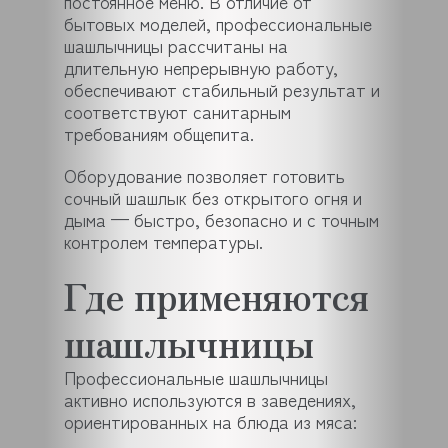
постоянное меню. В отличие от
бытовых моделей, профессиональные
шашлычницы рассчитаны на
длительную непрерывную работу,
обеспечивают стабильный результат и
соответствуют санитарным
требованиям общепита.
Оборудование позволяет готовить
сочный шашлык без открытого огня и
дыма — быстро, безопасно и с точным
контролем температуры.
Где применяются
шашлычницы
Профессиональные шашлычницы
активно используются в заведениях,
ориентированных на блюда из мяса: