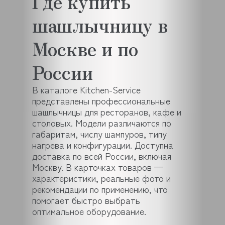
Где купить
шашлычницу в
Москве и по
России
В каталоге Kitchen-Service
представлены профессиональные
шашлычницы для ресторанов, кафе и
столовых. Модели различаются по
габаритам, числу шампуров, типу
нагрева и конфигурации. Доступна
доставка по всей России, включая
Москву. В карточках товаров —
характеристики, реальные фото и
рекомендации по применению, что
помогает быстро выбрать
оптимальное оборудование.