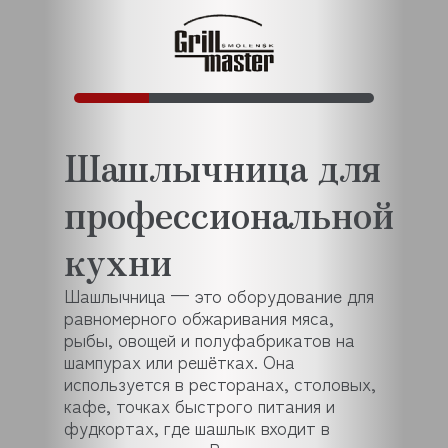
Шашлычница для
профессиональной
кухни
Шашлычница — это оборудование для
равномерного обжаривания мяса,
рыбы, овощей и полуфабрикатов на
шампурах или решётках. Она
используется в ресторанах, столовых,
кафе, точках быстрого питания и
фудкортах, где шашлык входит в