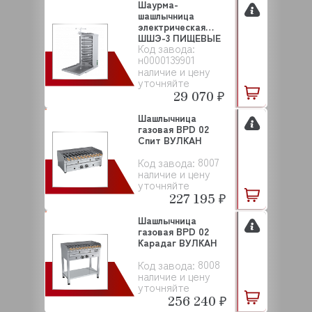
Шаурма-
шашлычница
электрическая
ШШЭ-3 ПИЩЕВЫЕ
Код завода:
ТЕХНОЛОГИИ
н0000139901
наличие и цену
уточняйте
29 070 ₽
Шашлычница
газовая BPD 02
Спит ВУЛКАН
8007
Код завода:
наличие и цену
уточняйте
227 195 ₽
Шашлычница
газовая BPD 02
Карадаг ВУЛКАН
8008
Код завода:
наличие и цену
уточняйте
256 240 ₽