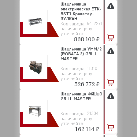
Шашлычница
электрическая ETK-
BST7 Кракатау
ВУЛКАН
6412271
Код завода:
наличие и цену
уточняйте
868 100 ₽
Шашлычница УММ/2
(ROBATA 2) GRILL
MASTER
11310
Код завода:
наличие и цену
уточняйте
526 772 ₽
Шашлычница Ф6ШшЭ
GRILL MASTER
21304
Код завода:
наличие и цену
уточняйте
162 114 ₽