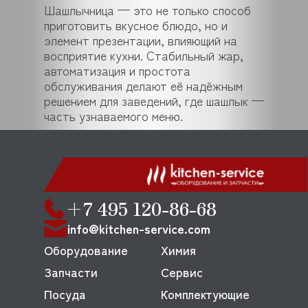
Шашлычница — это не только способ
приготовить вкусное блюдо, но и
элемент презентации, влияющий на
восприятие кухни. Стабильный жар,
автоматизация и простота
обслуживания делают её надёжным
решением для заведений, где шашлык —
часть узнаваемого меню.
+7 495 120-86-68
info@kitchen-service.com
Оборудование
Химия
Запчасти
Сервис
Посуда
Комплектующие