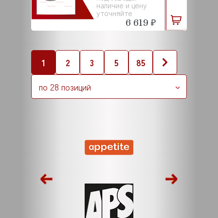
наличие и цену
уточняйте
6 619 ₽
1
2
3
5
85
по 28 позиций