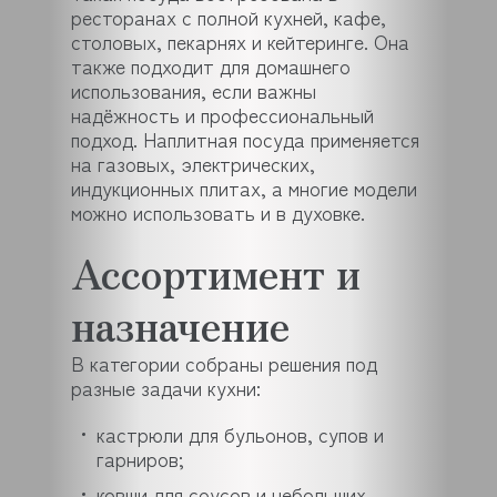
ресторанах с полной кухней, кафе,
столовых, пекарнях и кейтеринге. Она
также подходит для домашнего
использования, если важны
надёжность и профессиональный
подход. Наплитная посуда применяется
на газовых, электрических,
индукционных плитах, а многие модели
можно использовать и в духовке.
Ассортимент и
назначение
В категории собраны решения под
разные задачи кухни:
кастрюли для бульонов, супов и
гарниров;
ковши для соусов и небольших