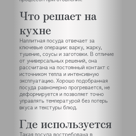
Что решает на
кухне
Наплитная посуда отвечает за
ключевые операции: варку, жарку,
тушение, соусы и заготовки. В отличие
от универсальных решений, она
рассчитана на постоянный контакт с
источником тепла и интенсивную
эксплуатацию. Хорошо подобранная
посуда равномерно прогревается, не
деформируется и позволяет точно
управлять температурой без потерь
вкуса и текстуры блюд.
Где используется
Такая посуда востребована в