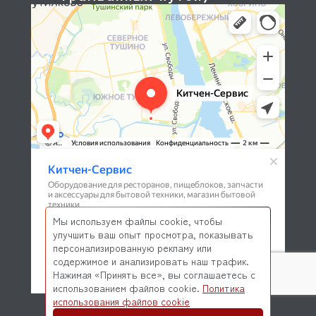
Мы используем файлы cookie, чтобы
улучшить ваш опыт просмотра, показывать
персонализированную рекламу или
содержимое и анализировать наш трафик.
Нажимая «Принять все», вы соглашаетесь с
использованием файлов cookie.
Политика
© 2026 Kitchen-Service.com Интернет-магазин запчастей
использования файлов cookie
и оборудования профессиональной кухни