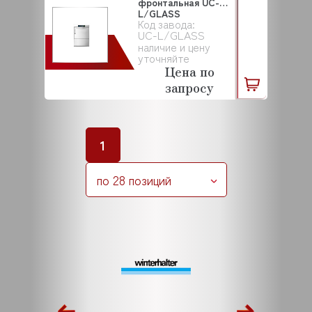
фронтальная UC-
L/GLASS
Код завода:
WINTERHALTER
UC-L/GLASS
наличие и цену
уточняйте
Цена по
запросу
1
по 28 позиций