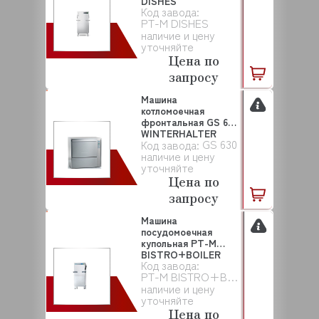
DISHES
Код завода:
WINTERHALTER
PT-M DISHES
наличие и цену
уточняйте
Цена по
запросу
Машина
котломоечная
фронтальная GS 630
WINTERHALTER
GS 630
Код завода:
наличие и цену
уточняйте
Цена по
запросу
Машина
посудомоечная
купольная PT-M
BISTRO+BOILER
Код завода:
HEATER WINTERHA...
PT-M BISTRO+BOILER HEATER
наличие и цену
уточняйте
Цена по