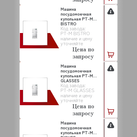
Машина
посудомоечная
купольная PT-M
BISTRO
Код завода:
WINTERHALTER
PT-M BISTRO
наличие и цену
уточняйте
Цена по
запросу
Машина
посудомоечная
купольная PT-M
GLASSES
Код завода:
WINTERHALTER
PT-M GLASSES
наличие и цену
уточняйте
Цена по
запросу
Машина
посудомоечная
купольная PT-M