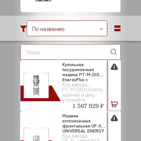
По названию
Купольная
посудомоечная
машина PT-M-DISH
EnergyPlus c
Код завода:
дозаторами ...
PT-M-DISH EnergyPlus
наличие и цену
уточняйте
1 567 929 ₽
Машина
котломоечная
фронтальная UF-XL
UNIVERSAL ENERGY
Код завода:
WINTERHALT...
UF-XL UNIVERSAL ENERGY