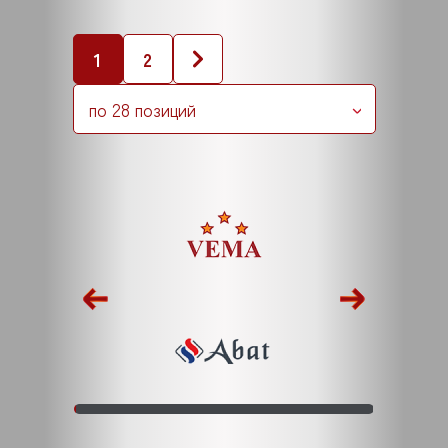
1
2
по 28 позиций