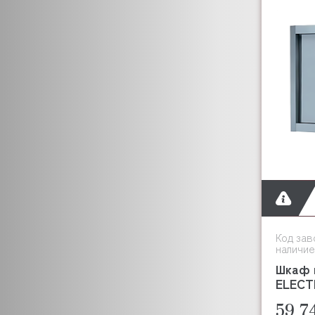
Код зав
наличие
Шкаф 
ELECT
59 7