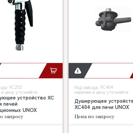
ХС202
XC404
ода:
Код завода:
 и цену уточняйте
наличие и цену уточняйте
ующее устройство ХС
Душирующее устройст
я печей
XC404 для печи UNOX
кционных UNOX
о запросу
Цена по запросу