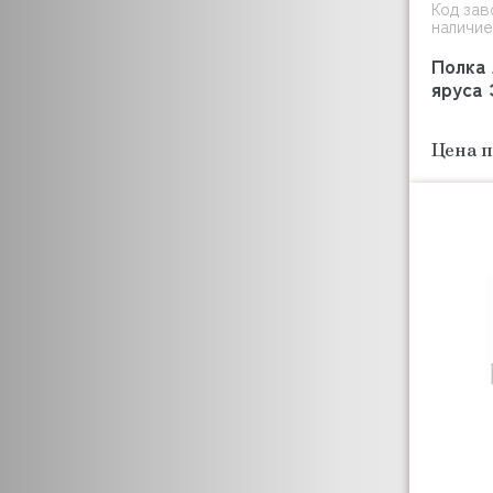
Код зав
наличие
Полка 
яруса 
Цена п