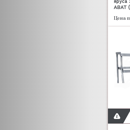
яруса
АВАТ (
Цена п