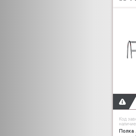
Код зав
наличие
Полка 