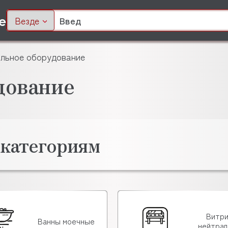
Везде
льное оборудование
дование
 категориям
Витр
Ванны моечные
нейтра