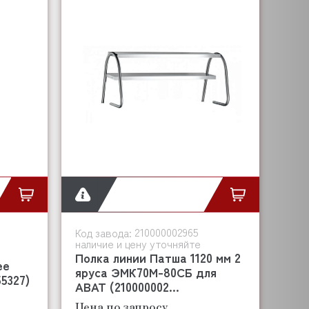
210000002965
Код завода:
наличие и цену уточняйте
Полка линии Патша 1120 мм 2
ее
яруса ЭМК70М-80СБ для
5327)
АВАТ (210000002...
Цена по запросу