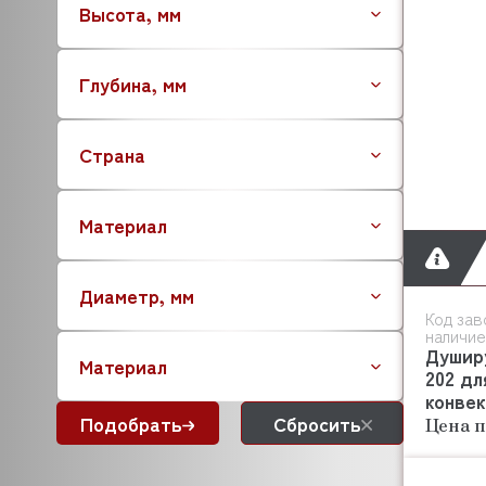
Высота, мм
Глубина, мм
Страна
Материал
Диаметр, мм
Код зав
наличие
Душир
Материал
202 дл
конве
Подобрать
Сбросить
Цена п