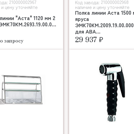
210000002967
210000002968
ода:
Код завода:
 и цену уточняйте
наличие и цену уточняйте
Полка линии Аста 1500 
линии "Аста" 1120 мм 2
яруса
ЭМК70КМ.2693.19.00.0...
ЭМК70КМ.2009.19.00.00
для АВА...
29 937 ₽
о запросу