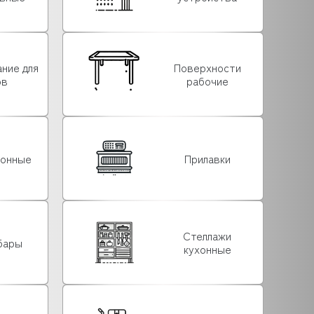
ние для
Поверхности
ов
рабочие
хонные
Прилавки
Стеллажи
бары
кухонные