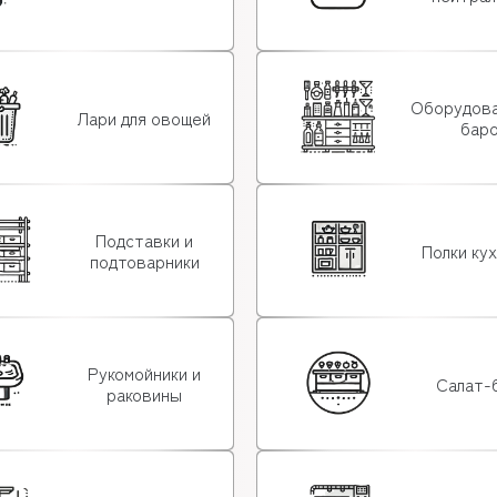
Оборудова
Лари для овощей
бар
Подставки и
Полки ку
подтоварники
Рукомойники и
Салат-
раковины