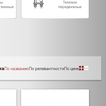
лы
Тележки
твенные
передвижные
ка
По названию
По релевантности
По цене