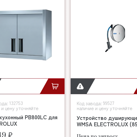
132753
99527
ода:
Код завода:
 и цену уточняйте
наличие и цену уточняйте
кухонный PB800LC для
Устройство душирующ
ROLUX
WMSA ELECTROLUX (85
49 ₽
Цена по запросу