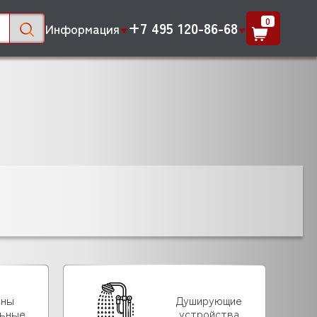
0
+7 495 120-86-68
Информация
ины
Душирующие
льные
устройства