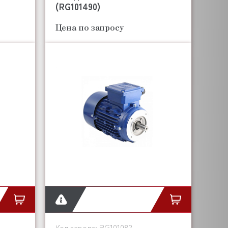
(RG101490)
Цена по запросу
RG101082
Код завода: