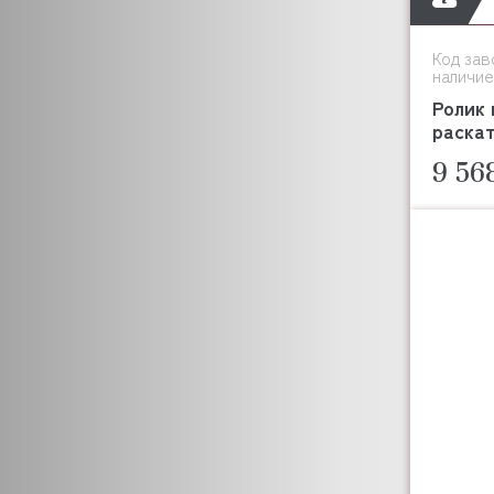
Код зав
наличие
Ролик
раскат
9 56