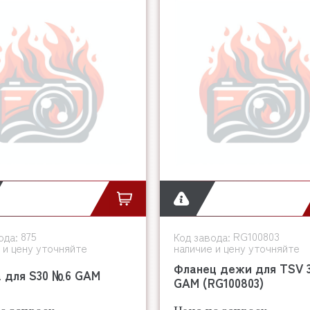
875
RG100803
ода:
Код завода:
 и цену уточняйте
наличие и цену уточняйте
Фланец дежи для TSV 
а для S30 №6 GAM
GAM (RG100803)