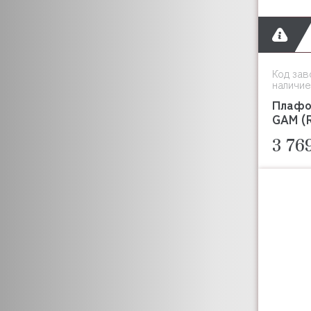
Код зав
наличие
Плафо
GAM (R
3 76