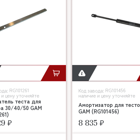
RG101261
RG101456
ода:
Код завода:
 и цену уточняйте
наличие и цену уточняйте
атель теста для
Амортизатор для тест
ра 30/40/50 GAM
GAM (RG101456)
261)
29 ₽
8 835 ₽