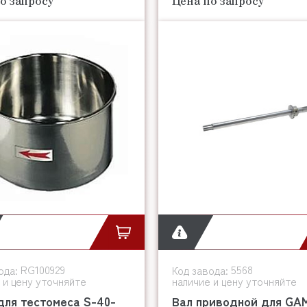
о запросу
Цена по запросу
RG100929
5568
ода:
Код завода:
 и цену уточняйте
наличие и цену уточняйте
для тестомеса S-40-
Вал приводной для GA