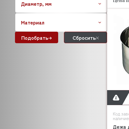
Цена п
Диаметр, мм
Материал
Подобрать
Сбросить
Код зав
наличие
Дежа 