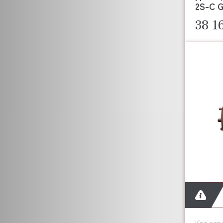
2S-C G
38 1
Код зав