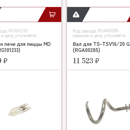
RG101233
RGA00285
ода:
Код завода:
 и цену уточняйте
наличие и цену уточняйте
н печи для пиццы MD
Вал для TS-TSV16/20 
G101233)
(RGA00285)
9 ₽
11 523 ₽