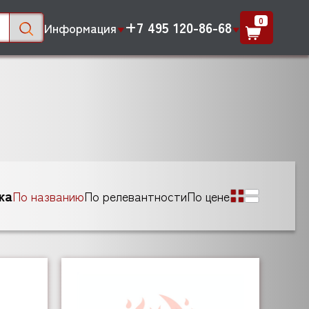
0
+7 495 120-86-68
Информация
ка
По названию
По релевантности
По цене