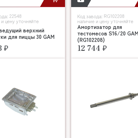
22548
RG102208
ода:
Код завода:
 и цену уточняйте
наличие и цену уточняйте
Амортизатор для
 ведущий верхний
тестомесов S16/20 GA
ки для пиццы 30 GAM
(RG102208)
8 ₽
12 744 ₽