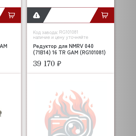
RG101081
Код завода:
наличие и цену уточняйте
GAM
Редуктор для NMRV 040
(71B14) 16 TR GAM (RG101081)
39 170 ₽