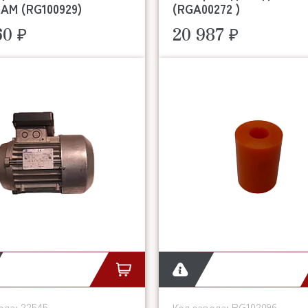
AM (RG100929)
(RGA00272 )
60 ₽
20 987 ₽
22545
RG102096
ода:
Код завода: