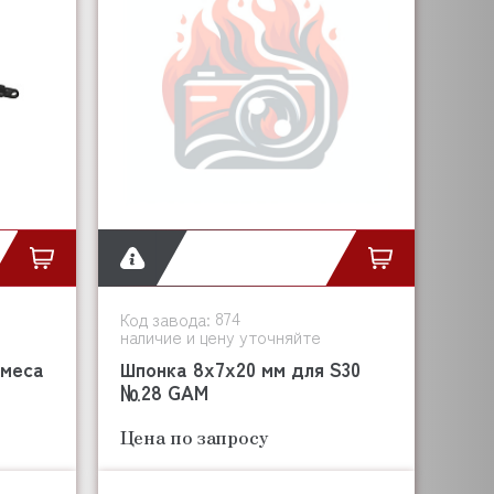
874
Код завода:
наличие и цену уточняйте
омеса
Шпонка 8х7х20 мм для S30
№28 GAM
Цена по запросу