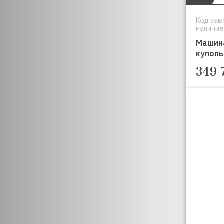
Код зав
наличие
Машин
купол
349 