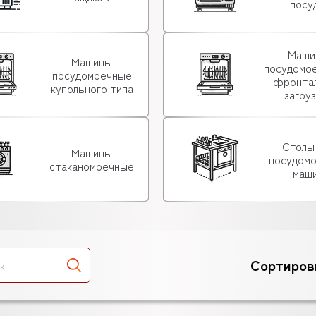
посу
Маши
Машины
посудомо
посудомоечные
фронта
купольного типа
загру
Столы
Машины
посудом
стаканомоечные
маш
Сортиров