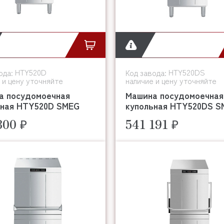
HTY520D
HTY520DS
ода:
Код завода:
 и цену уточняйте
наличие и цену уточняйте
а посудомоечная
Машина посудомоечная
ьная HTY520D SMEG
купольная HTY520DS S
300 ₽
541 191 ₽