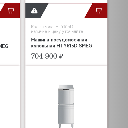
HTY615D
Код завода:
наличие и цену уточняйте
Машина посудомоечная
купольная HTY615D SMEG
MEG
704 900 ₽