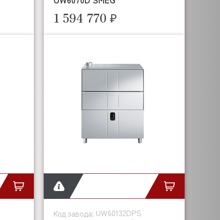
1 594 770 ₽
UW60132DPS
Код завода: