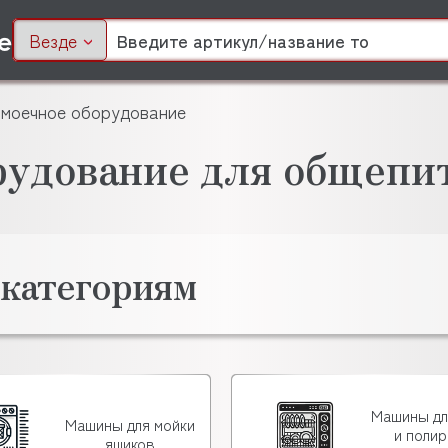
Везде
моечное оборудование
рудование для общепи
 категориям
Машины дл
Машины для мойки
и поли
ящиков