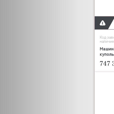
Код зав
наличие
Машин
купол
747 