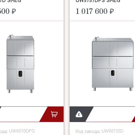
500 ₽
1 017 600 ₽
UW6070DPS
UW60132D
ода:
Код завода: