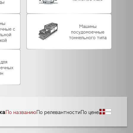
ды
ны
Машины
ечные с
посудомоечные
льной
тоннельного типа
зкой
 для
оечных
ин
ка
По названию
По релевантности
По цене