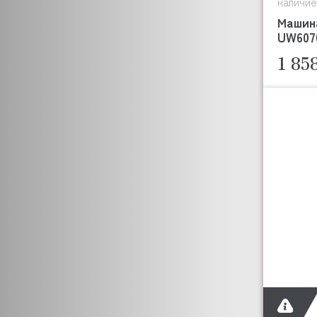
наличие
Машин
UW607
1 85