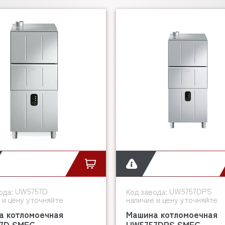
UW5757D
UW5757DPS
ода:
Код завода:
 и цену уточняйте
наличие и цену уточняйте
а котломоечная
Машина котломоечная
7D SMEG
UW5757DPS SMEG