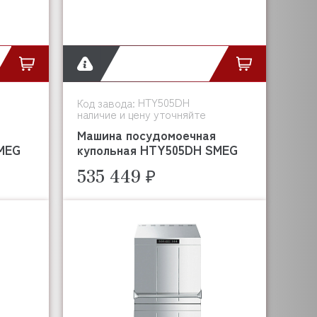
HTY505DH
Код завода:
наличие и цену уточняйте
Машина посудомоечная
MEG
купольная HTY505DH SMEG
535 449 ₽