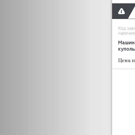
Код зав
наличие
Машин
купол
Цена п