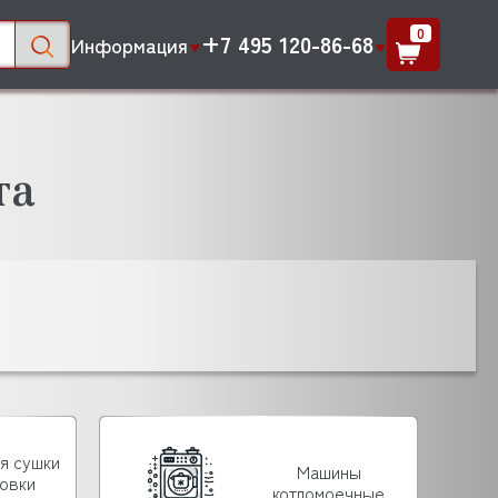
0
+7 495 120-86-68
Информация
та
я сушки
Машины
ровки
котломоечные