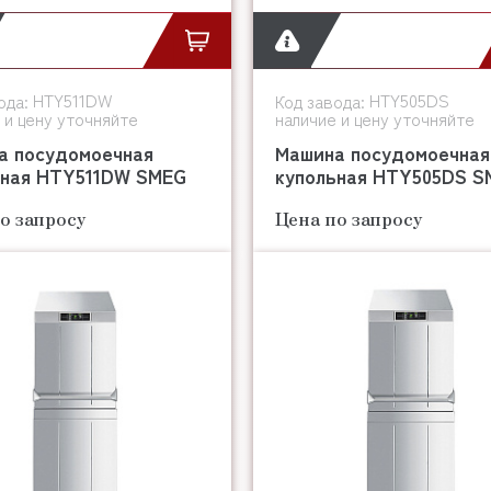
HTY511DW
HTY505DS
ода:
Код завода:
 и цену уточняйте
наличие и цену уточняйте
а посудомоечная
Машина посудомоечная
ьная HTY511DW SMEG
купольная HTY505DS S
о запросу
Цена по запросу