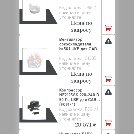
19862
Код завода:
наличие и цену
уточняйте
Цена по
запросу
Вентилятор
сокоохладителя
№56 LUKE для САВ
21385
Код завода:
наличие и цену
уточняйте
Цена по
запросу
Компрессор
NE2125GK 220-240 В
50 Гц LBP для CAB
(F061/1)
F061/1
Код завода:
наличие и цену
уточняйте
29 571 ₽
Индикатор FABY