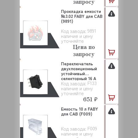
запросу
Прокладка емкости
№3.02 FABY для CAB
(9891)
9891
Код завода:
наличие и цену
уточняйте
Цена по
запросу
Переключатель
двухпозиционный
устойчивый
селекторный 16 A
F133
Код завода:
250 В д...
наличие и цену
уточняйте
651 ₽
Емкость 10 л FABY
для CAB (F009)
F009
Код завода:
наличие и цену