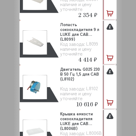
наличие и цену
уточняйте
2 354 ₽
Лопасть
сокоохладителя 9 л
LUKE для САВ
(L8099)
L8099
Код завода:
наличие и цену
уточняйте
4 414 ₽
Двигатель G025 230
В 50 Гц 1,5 для CAB
(L8102)
L8102
Код завода:
наличие и цену
уточняйте
10 616 ₽
Крышка емкости
сокоохладителя
LUKE для CAB
(L8006B)
L8006B
Код завода: