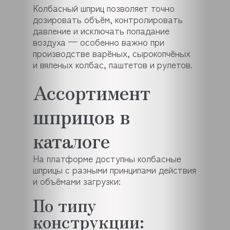
Колбасный шприц позволяет точно
дозировать объём, контролировать
давление и исключать попадание
воздуха — особенно важно при
производстве варёных, сырокопчёных
и вяленых колбас, паштетов и рулетов.
Ассортимент
шприцов в
каталоге
На платформе доступны колбасные
шприцы с разными принципами действия
и объёмами загрузки:
По типу
конструкции: