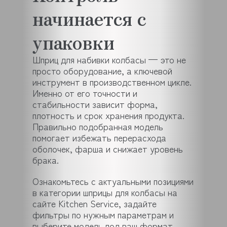
начинается с
упаковки
Шприц для набивки колбасы — это не
просто оборудование, а ключевой
инструмент в производственном цикле.
Именно от его точности и
стабильности зависит форма,
плотность и срок хранения продукта.
Правильно подобранная модель
помогает избежать перерасхода
оболочек, фарша и снижает уровень
брака.
Ознакомьтесь с актуальными позициями
в категории шприцы для колбасы на
сайте Kitchen Service, задайте
фильтры по нужным параметрам и
выберите модель под ваш формат