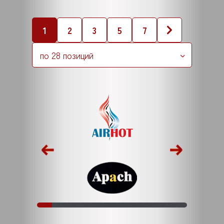
1
2
3
5
7
по 28 позиций