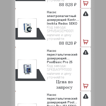
88 828 ₽
Насос
электромагнитный
дозирующий Kontrol
Invikta Redox SEKO
Код завода:
(SMV...
SMVBASEM0001
наличие и цену
уточняйте
88 828 ₽
Насос
перистальтический
дозирующий
PoolBasic Pro 25
Код завода:
SEKO (SFKBA1P...
SFKBA1PM1000
наличие и цену
уточняйте
Цена по
запросу
Насос
перистальтический
дозирующий Pool
Basic Pro 151 SEKO