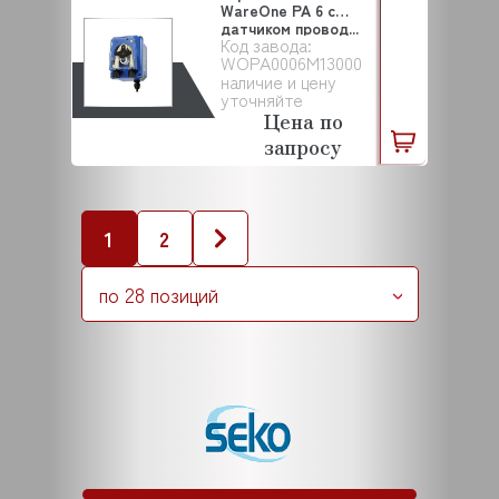
WareOne PA 6 с
датчиком провод...
Код завода:
WOPA0006M13000
наличие и цену
уточняйте
Цена по
запросу
1
2
по 28 позиций