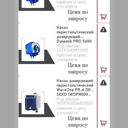
наличие и цену
уточняйте
Цена по
запросу
Насос
перистальтический
дозирующий
Dynamik PRO 5400
Код завода:
SEKO (SKFK1H0...
SKFK1H04M1000
наличие и цену
уточняйте
Цена по
запросу
Насос дозирующий
перистальтический
WareOne PR-4 DET
SEKO (WOPR000...
Код завода:
WOPR0004A13000
наличие и цену
уточняйте
Цена по
запросу