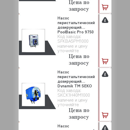
Цена по
запросу
Насос
перистальтический
дозирующий
PoolBasic Pro 9750
Код завода:
SEKO (SFKBA...
SFKBA5PM1000
наличие и цену
уточняйте
Цена по
запросу
Насос
перистальтический
дозирующий
Dynamik TM SEKO
Код завода:
(SKCK1H40M1000...
SKCK1H40M1000
наличие и цену
уточняйте
Цена по
запросу
Насос