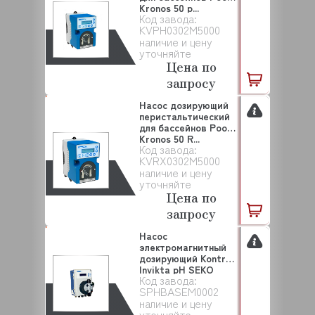
Kronos 50 p...
Код завода:
KVPH0302M5000
наличие и цену
уточняйте
Цена по
запросу
Насос дозирующий
перистальтический
для бассейнов Pool
Kronos 50 R...
Код завода:
KVRX0302M5000
наличие и цену
уточняйте
Цена по
запросу
Насос
электромагнитный
дозирующий Kontrol
Invikta pH SEKO
Код завода:
(SPHBAS...
SPHBASEM0002
наличие и цену
уточняйте