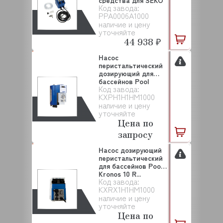
средства для SEKO
Код завода:
(PPA0006A1...
PPA0006A1000
наличие и цену
уточняйте
44 938 ₽
Насос
перистальтический
дозирующий для
бассейнов Pool
Код завода:
Kronos 10 p...
KXPH1H1HM1000
наличие и цену
уточняйте
Цена по
запросу
Насос дозирующий
перистальтический
для бассейнов Pool
Kronos 10 R...
Код завода:
KXRX1H1HM1000
наличие и цену
уточняйте
Цена по