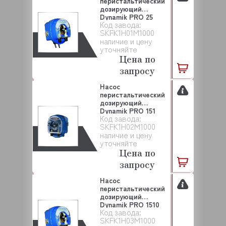
перистальтический
дозирующий
Dynamik PRO 25
Код завода:
SEKO (SKFK1H01M...
SKFK1H01M1000
наличие и цену
уточняйте
Цена по
запросу
Насос
перистальтический
дозирующий
Dynamik PRO 151
Код завода:
SEKO (SKFK1H02...
SKFK1H02M1000
наличие и цену
уточняйте
Цена по
запросу
Насос
перистальтический
дозирующий
Dynamik PRO 1510
Код завода:
SEKO (SKFK1H0...
SKFK1H03M1000