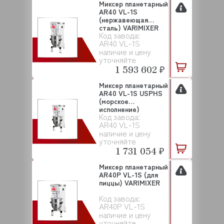
Миксер планетарный
AR40 VL-1S
(нержавеющая
сталь) VARIMIXER
Код завода:
AR40 VL-1S
наличие и цену
уточняйте
1 593 602 ₽
Миксер планетарный
AR40 VL-1S USPHS
(морское
исполнение)
Код завода:
VARIMIX...
AR40 VL-1S
наличие и цену
уточняйте
1 731 054 ₽
Миксер планетарный
AR40P VL-1S (для
пиццы) VARIMIXER
Код завода:
AR40P VL-1S
наличие и цену
уточняйте