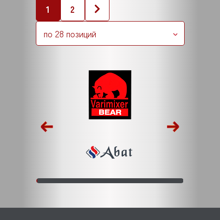
1
2
по 28 позиций