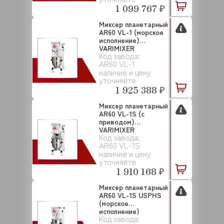
1 099 767 ₽
Миксер планетарный
AR60 VL-1 (морское
исполнение)
VARIMIXER
Код завода:
AR60 VL-1
наличие и цену
уточняйте
1 925 388 ₽
Миксер планетарный
AR60 VL-1S (с
приводом)
VARIMIXER
Код завода:
AR60 VL-1S
наличие и цену
уточняйте
1 910 168 ₽
Миксер планетарный
AR60 VL-1S USPHS
(морское
исполнение)
Код завода:
VARIMIXE...