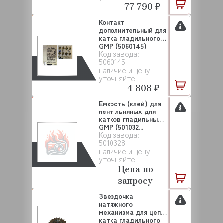
77 790 ₽
Контакт
дополнительный для
катка гладильного
GMP (5060145)
Код завода:
5060145
наличие и цену
уточняйте
4 808 ₽
Емкость (клей) для
лент льняных для
катков гладильных
GMP (501032...
Код завода:
5010328
наличие и цену
уточняйте
Цена по
запросу
Звездочка
натяжного
механизма для цепи
катка гладильного