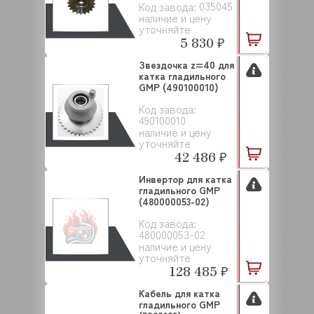
035045
Код завода:
GMP (035...
наличие и цену
уточняйте
5 830 ₽
Звездочка z=40 для
катка гладильного
GMP (490100010)
Код завода:
490100010
наличие и цену
уточняйте
42 486 ₽
Инвертор для катка
гладильного GMP
(480000053-02)
Код завода:
480000053-02
наличие и цену
уточняйте
128 485 ₽
Кабель для катка
гладильного GMP