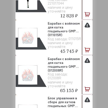
221017044
наличие и цену
уточняйте
12 828 ₽
Барабан с войлоком
для катка
гладильного GMP
(011015R)
011015R
Код завода:
наличие и цену
уточняйте
45 745 ₽
Барабан с войлоком
для катка
гладильного GMP
(012008R)
Код завода:
012008R
наличие и цену
уточняйте
65 155 ₽
Блок управления в
сборе для катков
гладильных GMP