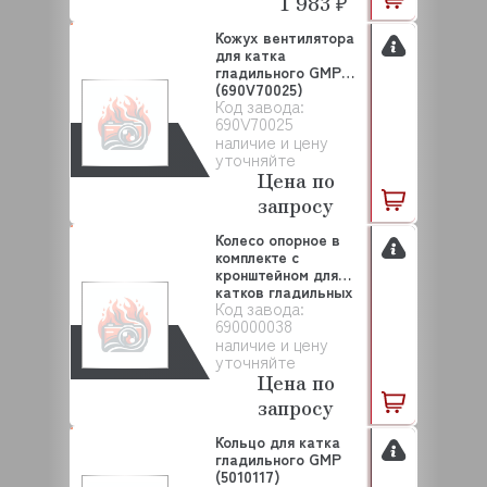
1 983 ₽
Кожух вентилятора
для катка
гладильного GMP
(690V70025)
Код завода:
690V70025
наличие и цену
уточняйте
Цена по
запросу
Колесо опорное в
комплекте с
кронштейном для
катков гладильных
Код завода:
GM...
690000038
наличие и цену
уточняйте
Цена по
запросу
Кольцо для катка
гладильного GMP
(5010117)