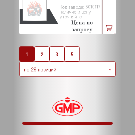
5010117
Код завода:
наличие и цену
уточняйте
Цена по
запросу
1
2
3
5
по 28 позиций