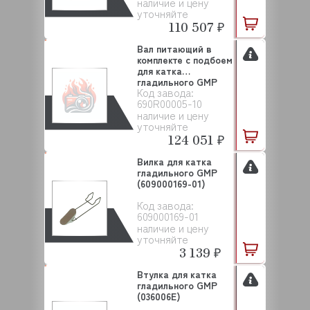
наличие и цену
уточняйте
110 507 ₽
Вал питающий в
комплекте с подбоем
для катка
гладильного GMP
Код завода:
(690...
690R00005-10
наличие и цену
уточняйте
124 051 ₽
Вилка для катка
гладильного GMP
(609000169-01)
Код завода:
609000169-01
наличие и цену
уточняйте
3 139 ₽
Втулка для катка
гладильного GMP
(036006E)