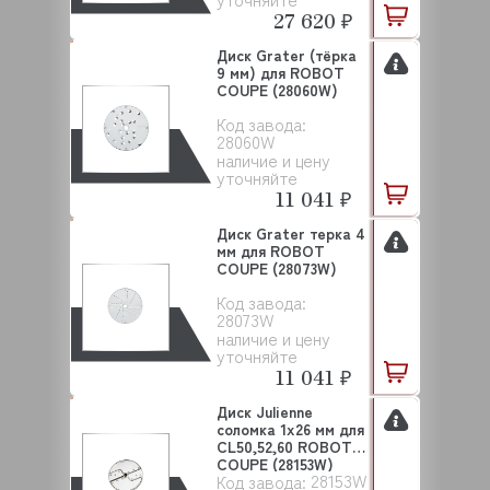
27 620 ₽
Диск Grater (тёрка
9 мм) для ROBOT
COUPE (28060W)
Код завода:
28060W
наличие и цену
уточняйте
11 041 ₽
Диск Grater терка 4
мм для ROBOT
COUPE (28073W)
Код завода:
28073W
наличие и цену
уточняйте
11 041 ₽
Диск Julienne
соломка 1х26 мм для
CL50,52,60 ROBOT
COUPE (28153W)
28153W
Код завода: