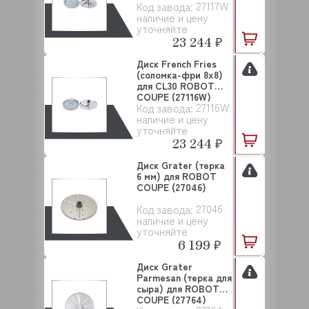
27117W
Код завода:
(27117...
наличие и цену
уточняйте
23 244 ₽
Диск French Fries
(соломка-фри 8х8)
для CL30 ROBOT
COUPE (27116W)
27116W
Код завода:
наличие и цену
уточняйте
23 244 ₽
Диск Grater (терка
6 мм) для ROBOT
COUPE (27046)
27046
Код завода:
наличие и цену
уточняйте
6 199 ₽
Диск Grater
Parmesan (терка для
сыра) для ROBOT
COUPE (27764)