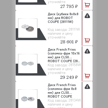
уточняйте
27 795 ₽
Диск (кубики 8х8х8
мм) для ROBOT
COUPE (28111W)
28111W
Код завода:
наличие и цену
уточняйте
28 601 ₽
Диск French Fries
(соломка-фри 10х16
мм) для CL50
ROBOT COUPE (28...
28158W
Код завода:
наличие и цену
уточняйте
29 249 ₽
Диск French Fries
(соломка-фри 8х8
мм) для CL50
ROBOT COUPE
28134W
Код завода:
(2813...
наличие и цену
уточняйте