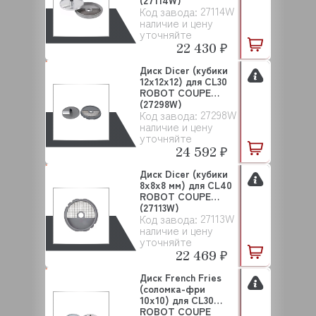
(27114W)
27114W
Код завода:
наличие и цену
уточняйте
22 430 ₽
Диск Dicer (кубики
12х12х12) для CL30
ROBOT COUPE
(27298W)
27298W
Код завода:
наличие и цену
уточняйте
24 592 ₽
Диск Dicer (кубики
8х8х8 мм) для CL40
ROBOT COUPE
(27113W)
27113W
Код завода:
наличие и цену
уточняйте
22 469 ₽
Диск French Fries
(соломка-фри
10х10) для CL30
ROBOT COUPE