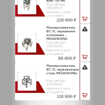
вниз 750 мм,
Код завода:
нержав...
189638532
наличие и цену
уточняйте
228 600 ₽
Мукопросеиватель
ВС-31, окрашенное
исполнение
МЕХАНИЗМЫ
Код завода:
226454361
наличие и цену
уточняйте
88 800 ₽
Мукопросеиватель
ВС-31, нержавеющая
сталь МЕХАНИЗМЫ
Код завода:
225989645
наличие и цену
уточняйте
118 800 ₽