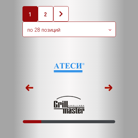
1
2
по 28 позиций