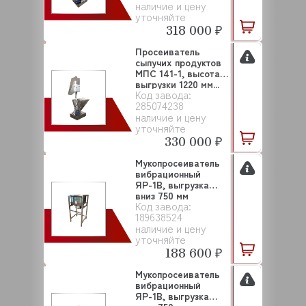
наличие и цену
уточняйте
318 000 ₽
Просеиватель
сыпучих продуктов
МПС 141-1, высота
выгрузки 1220 мм...
Код завода:
285074238
наличие и цену
уточняйте
330 000 ₽
Мукопросеиватель
вибрационный
ЯР-1В, выгрузка
вниз 750 мм
Код завода:
МЕХАНИЗ...
189638524
наличие и цену
уточняйте
188 600 ₽
Мукопросеиватель
вибрационный
ЯР-1В, выгрузка