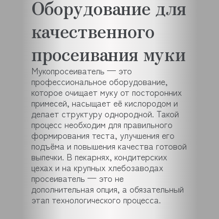
Оборудование для
качественного
просеивания муки
Мукопросеиватель — это
профессиональное оборудование,
которое очищает муку от посторонних
примесей, насыщает её кислородом и
делает структуру однородной. Такой
процесс необходим для правильного
формирования теста, улучшения его
подъёма и повышения качества готовой
выпечки. В пекарнях, кондитерских
цехах и на крупных хлебозаводах
просеиватель — это не
дополнительная опция, а обязательный
этап технологического процесса.