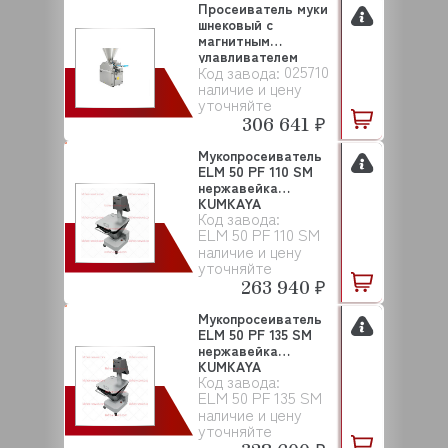
Просеиватель муки
шнековый с
магнитным
улавливателем
025710
Код завода:
PMFS 2000 PO...
наличие и цену
уточняйте
306 641 ₽
Мукопросеиватель
ELM 50 PF 110 SM
нержавейка
KUMKAYA
Код завода:
ELM 50 PF 110 SM
наличие и цену
уточняйте
263 940 ₽
Мукопросеиватель
ELM 50 PF 135 SM
нержавейка
KUMKAYA
Код завода:
ELM 50 PF 135 SM
наличие и цену
уточняйте