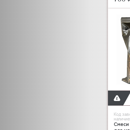
Код зав
наличие
Смеси 
для мя