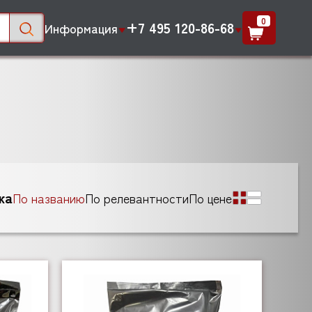
0
+7 495 120-86-68
Информация
ка
По названию
По релевантности
По цене