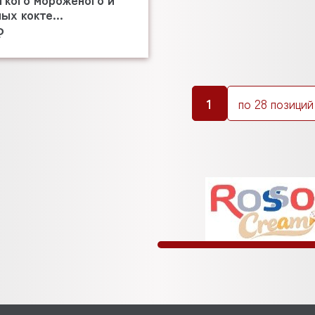
ых кокте...
₽
1
по 28 позиций