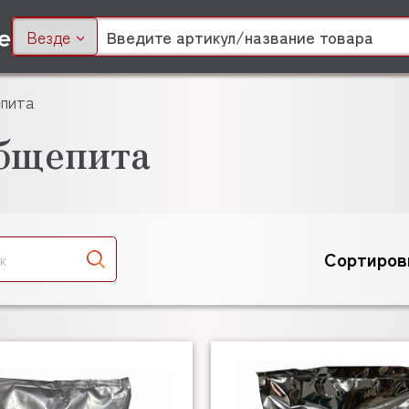
Везде
епита
общепита
Сортиров