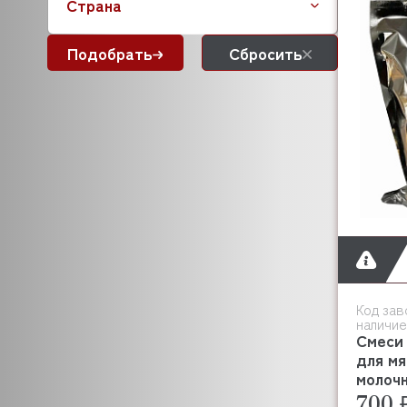
Страна
Подобрать
Сбросить
Код зав
наличие
Смеси 
для мя
молочн
700 