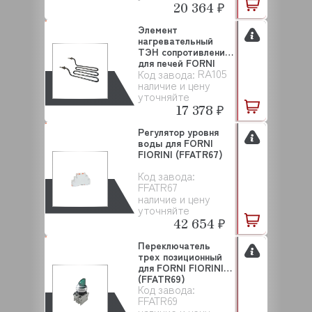
20 364 ₽
Элемент
нагревательный
ТЭН сопротивление
для печей FORNI
RA105
Код завода:
FIORINI ...
наличие и цену
уточняйте
17 378 ₽
Регулятор уровня
воды для FORNI
FIORINI (FFATR67)
Код завода:
FFATR67
наличие и цену
уточняйте
42 654 ₽
Переключатель
трех позиционный
для FORNI FIORINI
(FFATR69)
Код завода:
FFATR69