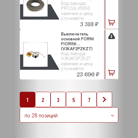
Код завода:
PROSIL05050
наличие и цену
уточняйте
3 318 ₽
Выключатель
основной FORNI
FIORINI
(V3KAF2PZKZ7)
Код завода:
V3KAF2PZKZ7
наличие и цену
уточняйте
23 696 ₽
1
2
3
5
7
по 28 позиций