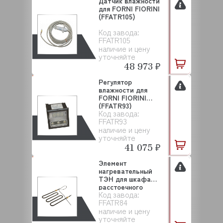
Датчик влажности
для FORNI FIORINI
(FFATR105)
Код завода:
FFATR105
наличие и цену
уточняйте
48 973 ₽
Регулятор
влажности для
FORNI FIORINI
(FFATR93)
Код завода:
FFATR93
наличие и цену
уточняйте
41 075 ₽
Элемент
нагревательный
ТЭН для шкафа
расстоечного
Код завода:
RISING ROOM FOR...
FFATR84
наличие и цену
уточняйте