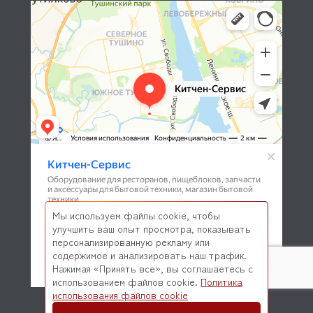
Мы используем файлы cookie, чтобы
улучшить ваш опыт просмотра, показывать
персонализированную рекламу или
содержимое и анализировать наш трафик.
Нажимая «Принять все», вы соглашаетесь с
использованием файлов cookie.
Политика
© 2026 Kitchen-Service.com Интернет-магазин запчастей
использования файлов cookie
и оборудования профессиональной кухни
Договор оферты
Политика конфиденциальности