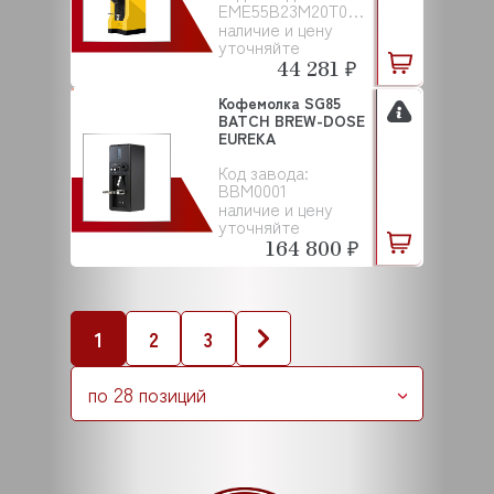
EME55B23M20T00NAC151
наличие и цену
уточняйте
44 281 ₽
Кофемолка SG85
BATCH BREW-DOSE
EUREKA
Код завода:
BBM0001
наличие и цену
уточняйте
164 800 ₽
1
2
3
по 28 позиций