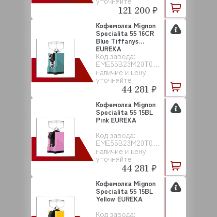
уточняйте
121 200 ₽
Кофемолка Mignon
Specialita 55 16CR
Blue Tiffanys
EUREKA
Код завода:
EME55B23M20T00EAC306
наличие и цену
уточняйте
44 281 ₽
Кофемолка Mignon
Specialita 55 15BL
Pink EUREKA
Код завода:
EME55B23M20T00NAC259
наличие и цену
уточняйте
44 281 ₽
Кофемолка Mignon
Specialita 55 15BL
Yellow EUREKA
Код завода: