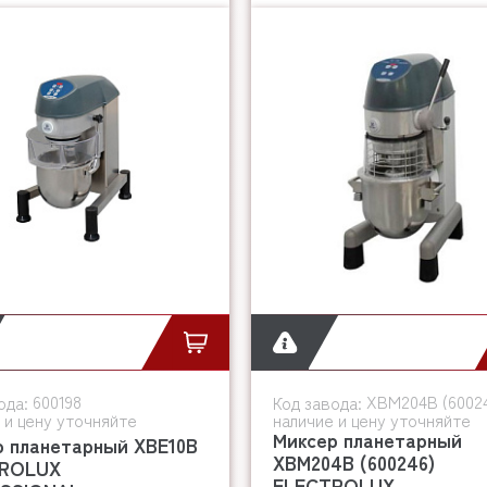
600198
XBM204B (6002
ода:
Код завода:
 и цену уточняйте
наличие и цену уточняйте
Миксер планетарный
р планетарный XBE10B
XBM204B (600246)
ROLUX
ELECTROLUX