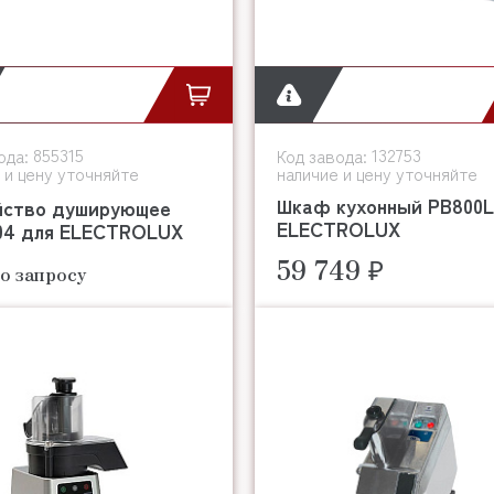
855315
132753
ода:
Код завода:
 и цену уточняйте
наличие и цену уточняйте
Шкаф кухонный PB800L
йство душирующее
ELECTROLUX
4 для ELECTROLUX
59 749 ₽
о запросу