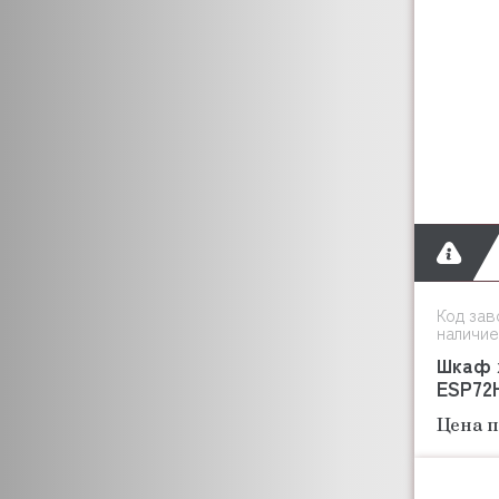
CRYSPI
CUNILL
CUCKOO
CUPPONE
CIME
DANUBE
DE VECCHI
DERBY
DIHR
DIRMAK
DOMINATOR
Код зав
DYNAMIC
наличие
CRAZY PAN
Шкаф 
ESP72
EKSI
ENIGMA
Цена п
DANLER
ELETTROBAR