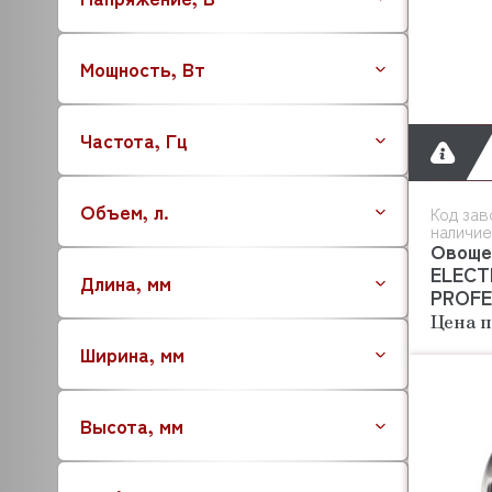
ATOLLSPEED
BARTSCHER
Мощность, Вт
BASSANINA
BEAR VARIMIXER
Частота, Гц
BECKERS
BERTOS
AUCMA
Объем, л.
Код зав
BESSERVACUUM
наличие
Овоще
BAKEBERRY
ELECT
Длина, мм
BARBOSSA P.L.
PROFE
BOKNI
Цена п
BONGARD
Ширина, мм
BERKEL
BRAS
Высота, мм
BRAVILOR BONAMAT
BREMA
BRITA