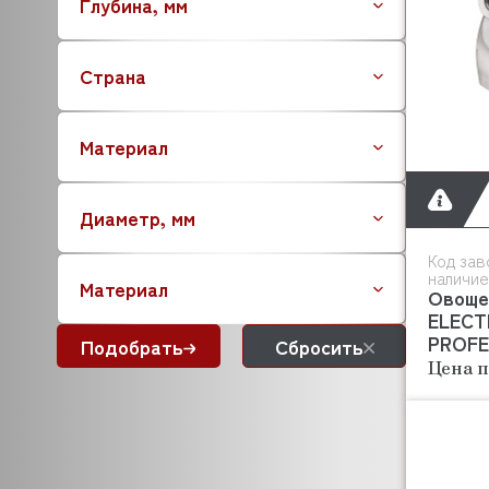
Глубина, мм
BRISKLY
CAB
Страна
CAMBRO
CANCAN
CARIMALI
Материал
CAS
CASADIO
Диаметр, мм
CARBOMA (Карбома)
CELME
Код зав
C.M.A
наличие
Материал
Овоще
CNIX
ELECT
COOLEQ
PROFE
Подобрать
Сбросить
COLDLINE
Цена п
COMENDA
CONVOTHERM
CONVITO
CREM