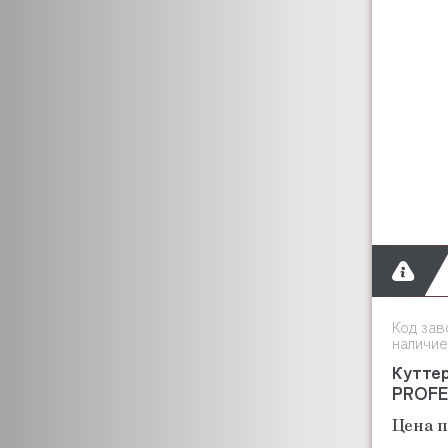
DEBAG
ELFRAMO
DELL ORO
EMMEPI
EVEREST
EQTA
FABRISTEEL
FAEMA
DISTFORM
FAGOR
FAMA
FEUMA
DOLPHIN
Код зав
наличие
FIAMMA
FIORENZATO
Кутте
PROFE
FIMAR
FLAMEMAX
Цена п