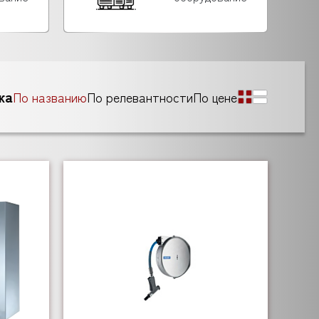
ка
По названию
По релевантности
По цене