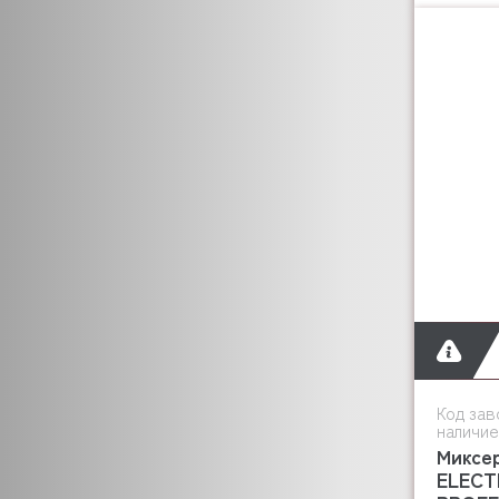
FLAMIC
FOINOX
FOLLETT
FORCAR
FORNI FIORINI
FRIULI
FRIMONT
FROSTOR
GAM
GARBIN
GASTROMIX
GASTROTOP
EMPERO
GASTRORAG
GEL MATIC
Код зав
наличие
GELLAR
Миксе
GEMLUX
ELECT
GEMM