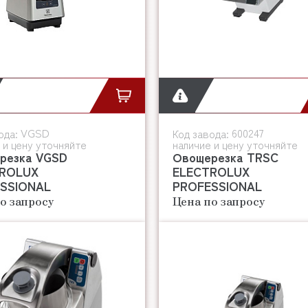
VGSD
600247
ода:
Код завода:
 и цену уточняйте
наличие и цену уточняйте
резка VGSD
Овощерезка TRSC
ROLUX
ELECTROLUX
SSIONAL
PROFESSIONAL
о запросу
Цена по запросу