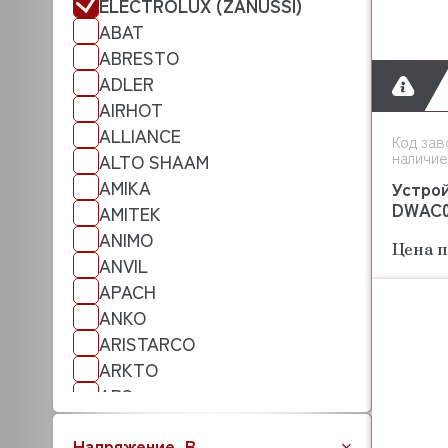
ELECTROLUX (ZANUSSI)
ABAT
ABRESTO
ADLER
AIRHOT
ALLIANCE
Код зав
наличие
ALTO SHAAM
AMIKA
Устро
DWAC0
AMITEK
ANIMO
Цена п
ANVIL
APACH
ANKO
ARISTARCO
ARKTO
APS
ATA
Напряжение, В
ATESY (АТЕСИ)