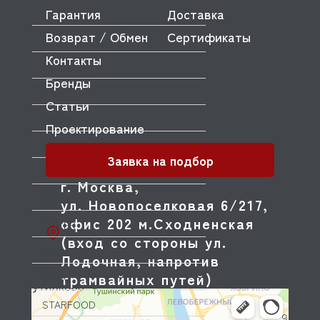
Гарантия
Доставка
SINMAG
Возврат / Обмен
Сертификаты
SIRMAN
Контакты
SKYCOLD
Бренды
SMEG
Статьи
SMOKI
Проектирование
SOTTORIVA
Заявка на подбор
SPAR
г. Москва,
SPELOR
ул. Новопоселковая 6/217,
офис 202 м.Сходненская
SPICER
(вход со стороны ул.
SPIDOCOOK
Лодочная, напротив
трамвайных путей)
STAR
STARFOOD