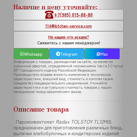
Наличие и цену уточняйте:
+7(985) 015-88-80
114@kitchen-service.com
Не нашли что искали?
Свяжитесь с нашим менеджером!
Whatsapp
Telegram
Max
Информация о товарах, размещенная на сайте, не является
публичной офертой, определяемой положениями Части 2 Статьи
437 Гражданского кодекса Российской Федерации.
Производители вправе вносить изменения в технические
характеристики, внешний вид, стоимость и комплектацию
товаров без предварительного уведомления. Уточняйте
характеристики и актуальную стоимость товаров у наших
менеджеров перед оформлением заказа.
Описание товара
Пароконвектомат
Radax TOLSTOY TL12M0L
предназначен для приготовления различных блюд,
выпечки хлебобулочных и кондитерских изделий