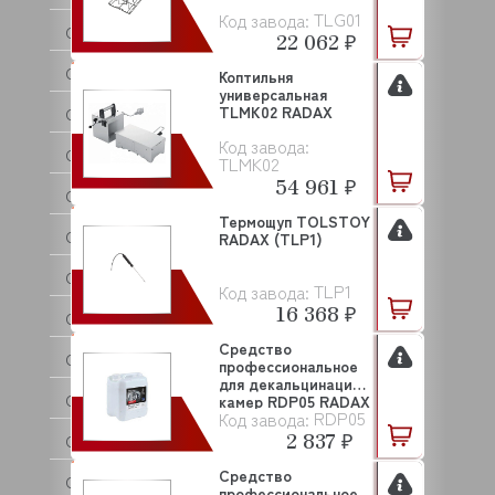
TLG01
Код завода:
CANCAN
22 062 ₽
CARBOMA (Карбома)
Коптильня
универсальная
TLMK02 RADAX
CARIMALI
Код завода:
CAS
TLMK02
54 961 ₽
CASADIO
Термощуп TOLSTOY
CELME
RADAX (TLP1)
CHILZ
TLP1
Код завода:
16 368 ₽
CIME
Средство
CNIX
профессиональное
для декальцинации
COFFF
камер RDP05 RADAX
RDP05
Код завода:
2 837 ₽
COLDLINE
Средство
COMENDA
профессиональное