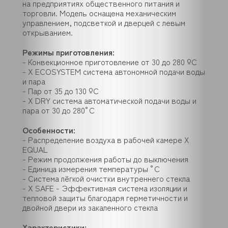
на предприятиях общественного питания и
торговли. Модель оснащена механическим
управлением, подсветкой и дверцей с левым
открыванием.
Режимы приготовления:
- Конвекционное приготовление от 30 до 280 ºС
- X ECOSYSTEM система автономной подачи воды
и пара
- Пар от 35 до 130 ºС
- X DRY система автоматической подачи воды и
пара от 30 до 280°С
Особенности:
- Распределение воздуха в рабочей камере X
EQUAL
- Режим продолжения работы до выключения
- Единица измерения температуры °C
- Система лёгкой очистки внутреннего стекла
- X SAFE - Эффективная система изоляции и
тепловой защиты благодаря герметичности и
двойной двери из закаленного стекла
Характеристики: