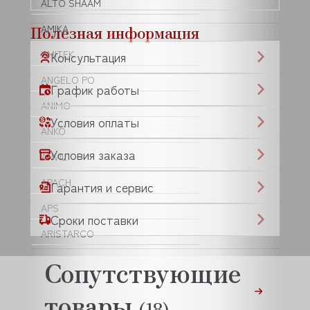
ALTO SHAAM
Полезная информация
AMIKA
AMITEK
Консультация
ANGELO PO
График работы
ANIMO
Условия оплаты
ANKO
Условия заказа
ANVIL
APACH
Гарантия и сервис
APS
Сроки поставки
ARISTARCO
ARKTO
Сопутствующие
ASKO
товары
(18)