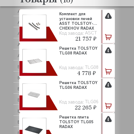
ASSUM
ATA
Комплект для
установки печей
ATESY (АТЕСИ)
ASST TOLSTOY-
CHEKHOV RADAX
ASСT
Код завода:
ATOLLSPEED
21 757 ₽
AUCMA
Решетка TOLSTOY
TLG08 RADAX
AURORA
TLG08
BAKEBERRY
Код завода:
4 778 ₽
BARBOSSA P.L.
Решетка TOLSTOY
TLG06 RADAX
BARTSCHER
BASSANINA
TLG06
Код завода:
22 265 ₽
BEAR VARIMIXER
Решетка плита
TOLSTOY TLG05
BECKERS
RADAX
BERKEL