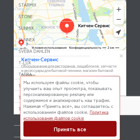
STARMIX
STONE
SUNMIX
SUNNEX
SVEBA DAHLEN
T-LUX
TATRA
Мы используем файлы cookie, чтобы
TAURUS
улучшить ваш опыт просмотра, показывать
персонализированную рекламу или
TAYLOR
содержимое и анализировать наш трафик.
Нажимая «Принять все», вы соглашаетесь с
TECFRIGO
использованием файлов cookie.
Политика
© 2026 Kitchen-Service.com Интернет-магазин запчастей
использования файлов cookie
TECNODOM
и оборудования профессиональной кухни
Договор оферты
Политика конфиденциальности
Принять все
TECNOEKA