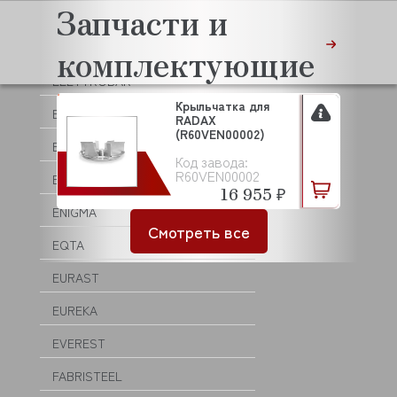
Запчасти и
EKSI
ELECTROLUX (ZANUSSI)
комплектующие
ELETTROBAR
Крыльчатка для
ELFRAMO
RADAX
(R60VEN00002)
EMMEPI
Код завода:
R60VEN00002
EMPERO
16 955 ₽
ENIGMA
Смотреть все
EQTA
EURAST
EUREKA
EVEREST
FABRISTEEL