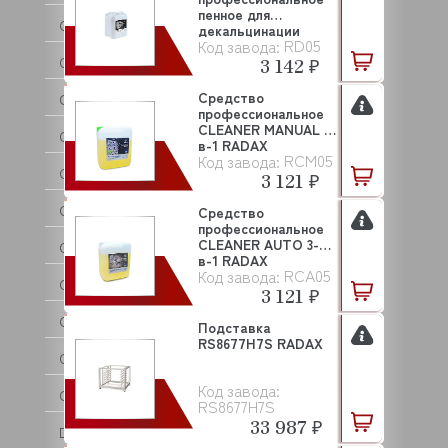
пенное для
COMPACK
декальцинации
RD05
Код завода:
камер RD05 RAD...
CONVITO
3 142 ₽
Средство
CONVOTHERM
профессиональное
CLEANER MANUAL 3-
COOL COMPACT
в-1 RADAX
RCM05
Код завода:
COOLEQ
3 121 ₽
CRAZY PAN
Средство
профессиональное
CLEANER AUTO 3-
CREM
в-1 RADAX
RCA05
Код завода:
CRYSPI
3 121 ₽
CUCKOO
Подставка
RS8677H7S RADAX
CUNILL
Код завода:
CUPPONE
RS8677H7S
33 987 ₽
DANLER