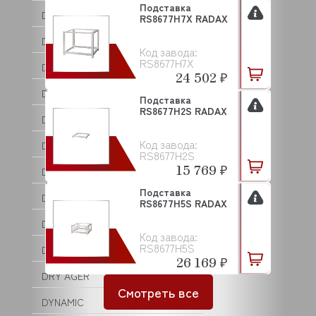
Подставка
DANUBE
RS8677H7X RADAX
DE VECCHI
Код завода:
RS8677H7X
DEBAG
24 502 ₽
DELL ORO
Подставка
RS8677H2S RADAX
DERBY
Код завода:
DIHR
RS8677H2S
15 769 ₽
DIRMAK
Подставка
DISTFORM
RS8677H5S RADAX
DOLPHIN
Код завода:
RS8677H5S
DOMINATOR
26 169 ₽
DRY AGER
Смотреть все
DYNAMIC