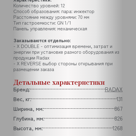
Количество уровней: 12
Способ образования: пара: инжектор
Расстояние между уровнями: 70 мм
Тип гастроемкости: GN 1/1
Панель управления: механическая
Заказываются отдельно:
- X DOUBLE - оптимизация времени, затрат и
энергии при установке разного оборудования из
продукции Radaх
- X REVERSE выбор стороны открывания при
размещении заказа
Детальные характеристики
Бренд:
RADAX
Вес, кг:
131
Ширина, мм:
867
Глубина, мм:
826
Высота, мм:
1268