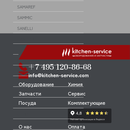
SAMAREF
SAMMIC
SANELLI
SANREMO
SANTOS
SCALE (СКЕЙЛ)
+7 495 120-86-68
SCHOLL
info@kitchen-service.com
SCOTSMAN
Оборудование
Химия
Запчасти
Сервис
SIGMA
Посуда
Комплектующие
SILANOS
SILKO
SIMECO
О нас
Оплата