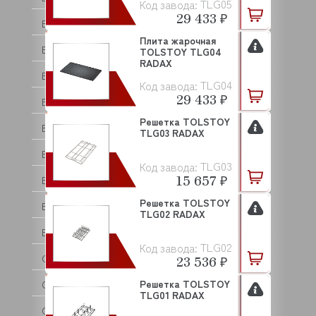
TLG05
Код завода:
29 433 ₽
BERTOS
Плита жарочная
BESSERVACUUM
TOLSTOY TLG04
RADAX
BOKNI
TLG04
Код завода:
29 433 ₽
BONGARD
Решетка TOLSTOY
BRAS
TLG03 RADAX
BRAVILOR BONAMAT
TLG03
Код завода:
15 657 ₽
BREMA
Решетка TOLSTOY
BRISKLY
TLG02 RADAX
BRITA
TLG02
Код завода:
C.M.A
23 536 ₽
Решетка TOLSTOY
CAB
TLG01 RADAX
CAMBRO