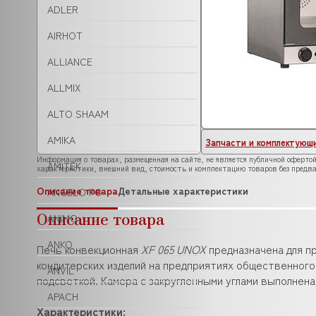
ADLER
AIRHOT
ALLIANCE
ALLMIX
ALTO SHAAM
AMIKA
Запчасти и комплектующ
Информация о товарах, размещенная на сайте, не является публичной офертой
AMITEK
характеристики, внешний вид, стоимость и комплектацию товаров без предва
Описание товара
Детальные характеристики
ANGELO PO
Описание товара
ANIMO
ANKO
Печь конвекционная
XF 065 UNOX
предназначена для п
кондитерских изделий на предприятиях общественного 
ANVIL
подсветкой. Камера с закругленными углами выполнен
APACH
Характеристики: