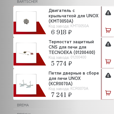
BARTSCHER
Двигатель с
BASSANINA
крыльчаткой для UNOX
(KMT0050A)
BEAR VARIMIXER
KMT0050A
Код завода:
BECKERS
6 918 ₽
BERKEL
Термостат защитный
CNS для печи для
BERTOS
TECNOEKA (01200400)
01200400
Код завода:
BESSERVACUUM
5 774 ₽
BOKNI
Петли дверные в сборе
BONGARD
для печи UNOX
(KCR0070A)
BRAS
KCR0070A
Код завода:
7 241 ₽
BRAVILOR BONAMAT
BREMA