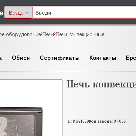
Везде
ое оборудование
Печи
Печи конвекционные
а
Обмен
Сертификаты
Контакты
Бр
Печь конвекц
ID: KS21659
Код завода: XF065