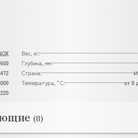
NOX
Вес, кг:
600
Глубина, мм:
472
Страна:
И
3000
Температура, °C:
от 0 
220
тующие
(8)