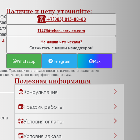
Наличие и цену уточняйте:
NOX
+7(985) 015-88-80
600
472
114@kitchen-service.com
000
Не нашли что искали?
Свяжитесь с нашим менеджером!
Whatsapp
Telegram
Max
рации. Производители вправе вносить изменения в технические
 наших менеджеров перед оформлением заказа.
Полезная информация
Консультация
График работы
щена
Условия оплаты
Условия заказа