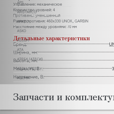
APS
Управление: механическое
Количество уровней: 4
ARISTARCO
Противень: уменьшенный
Размер противня: 460х330 UNOX, GARBIN
ARKTO
Расстояние между уровнями: 70 мм
ASKO
Детальные характеристики
ASSUM
Бренд:
U
ATA
Ширина, мм:
ATESY (АТЕСИ)
Высота, мм:
Мощность, Вт:
ATOLLSPEED
Напряжение, В:
AUCMA
AURORA
Запчасти и комплек
BAKEBERRY
BARBOSSA P.L.