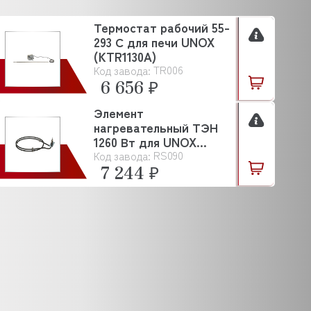
Термостат рабочий 55-
293 С для печи UNOX
(KTR1130A)
TR006
Код завода:
6 656 ₽
Элемент
нагревательный ТЭН
1260 Вт для UNOX
RS090
Код завода:
(RS090)
7 244 ₽