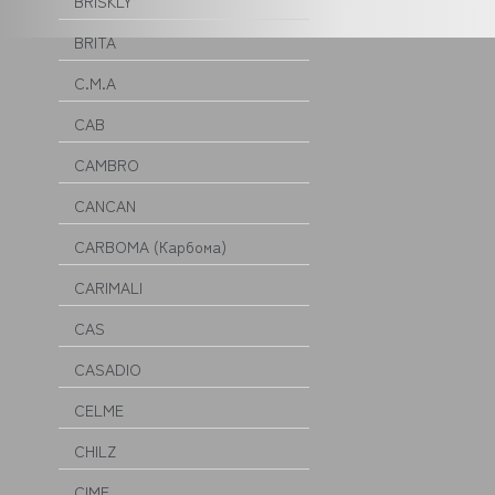
BRISKLY
BRITA
C.M.A
CAB
CAMBRO
CANCAN
CARBOMA (Карбома)
CARIMALI
CAS
CASADIO
CELME
CHILZ
CIME