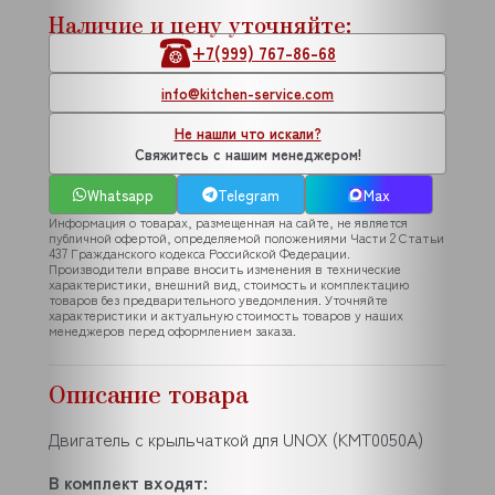
Наличие и цену уточняйте:
+7(999) 767-86-68
info@kitchen-service.com
Не нашли что искали?
Свяжитесь с нашим менеджером!
Whatsapp
Telegram
Max
Информация о товарах, размещенная на сайте, не является
публичной офертой, определяемой положениями Части 2 Статьи
437 Гражданского кодекса Российской Федерации.
Производители вправе вносить изменения в технические
характеристики, внешний вид, стоимость и комплектацию
товаров без предварительного уведомления. Уточняйте
характеристики и актуальную стоимость товаров у наших
менеджеров перед оформлением заказа.
Описание товара
Двигатель с крыльчаткой для UNOX (KMT0050A)
В комплект входят: