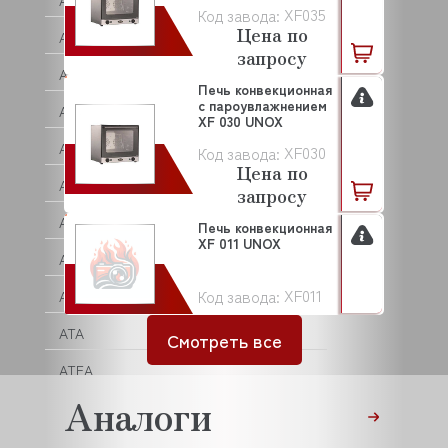
ARKTO
XF035
Код завода:
Цена по
ARTHERMO
запросу
ASCASO
Печь конвекционная
с пароувлажнением
ASCO
XF 030 UNOX
ASCOBLOC
XF030
Код завода:
Цена по
ASCON TECNOLOGIC
запросу
ASF/THOMAS
Печь конвекционная
XF 011 UNOX
ASKO
XF011
Код завода:
ASSUM
ATA
Смотреть все
ATEA
Аналоги
ATEL
ATESY (АТЕСИ)