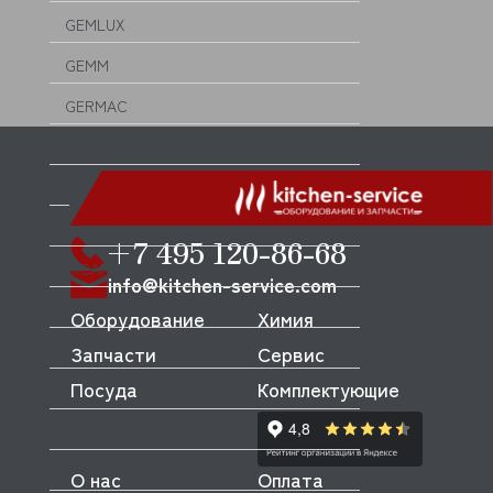
GEMLUX
GEMM
GERMAC
GEV
GGF
GIADOS
+7 495 120-86-68
GICAR
info@kitchen-service.com
GICO
Оборудование
Химия
GIEMME
Запчасти
Сервис
Посуда
Комплектующие
GIERRE
GIGA
GIORIK
О нас
Оплата