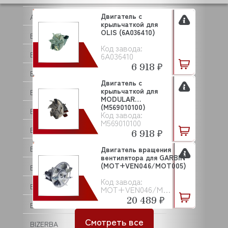
Двигатель с
ATOLLSPEED
крыльчаткой для
OLIS (6A036410)
BAKE OFF
Код завода:
BARTEC
6A036410
6 918 ₽
BARTSCHER
Двигатель с
крыльчаткой для
BASSANINA
MODULAR
(M569010100)
BEAR VARIMIXER
Код завода:
M569010100
BECKERS
6 918 ₽
BEKO
Двигатель вращения
вентилятора для GARBIN
(MOT+VEN046/MOT005)
BERTOS
Код завода:
BESSERVACUUM
MOT+VEN046/MOT005
20 489 ₽
BEST FOR
Смотреть все
BIZERBA