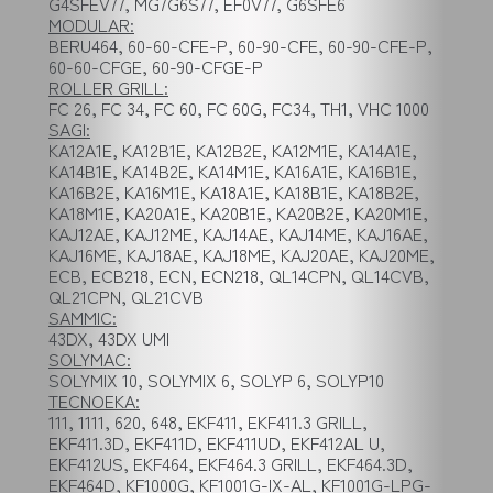
G4SFEV77, MG7G6S77, EF0V77, G6SFE6
MODULAR:
BERU464, 60-60-CFE-P, 60-90-CFE, 60-90-CFE-P,
60-60-CFGE, 60-90-CFGE-P
ROLLER GRILL:
FC 26, FC 34, FC 60, FC 60G, FC34, TH1, VHC 1000
SAGI:
KA12A1E, KA12B1E, KA12B2E, KA12M1E, KA14A1E,
KA14B1E, KA14B2E, KA14M1E, KA16A1E, KA16B1E,
KA16B2E, KA16M1E, KA18A1E, KA18B1E, KA18B2E,
KA18M1E, KA20A1E, KA20B1E, KA20B2E, KA20M1E,
KAJ12AE, KAJ12ME, KAJ14AE, KAJ14ME, KAJ16AE,
KAJ16ME, KAJ18AE, KAJ18ME, KAJ20AE, KAJ20ME,
ECB, ECB218, ECN, ECN218, QL14CPN, QL14CVB,
QL21CPN, QL21CVB
SAMMIC:
43DX, 43DX UMI
SOLYMAC:
SOLYMIX 10, SOLYMIX 6, SOLYP 6, SOLYP10
TECNOEKA:
111, 1111, 620, 648, EKF411, EKF411.3 GRILL,
EKF411.3D, EKF411D, EKF411UD, EKF412AL U,
EKF412US, EKF464, EKF464.3 GRILL, EKF464.3D,
EKF464D, KF1000G, KF1001G-IX-AL, KF1001G-LPG-