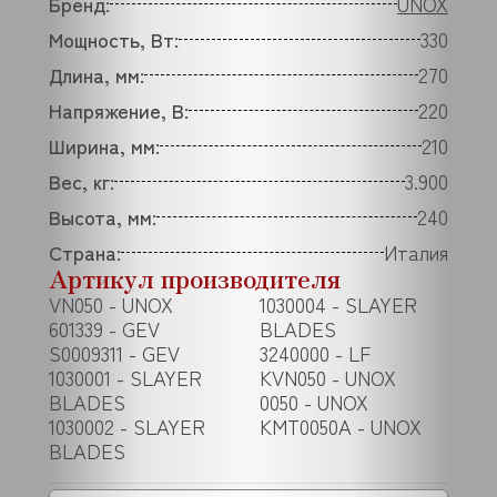
Бренд:
UNOX
Мощность, Вт:
330
Длина, мм:
270
Напряжение, В:
220
Ширина, мм:
210
Вес, кг:
3.900
Высота, мм:
240
Страна:
Италия
Артикул производителя
VN050 - UNOX
1030004 - SLAYER
601339 - GEV
BLADES
S0009311 - GEV
3240000 - LF
1030001 - SLAYER
KVN050 - UNOX
BLADES
0050 - UNOX
1030002 - SLAYER
KMT0050A - UNOX
BLADES