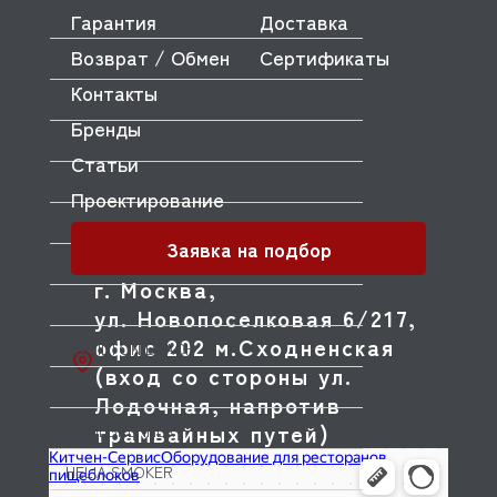
Гарантия
Доставка
GIRBAU
Возврат / Обмен
Сертификаты
GKS
Контакты
GMG
Бренды
GMP
Статьи
GRANDIMPIANTI
Проектирование
GRILL MASTER
Заявка на подбор
HACKMAN
г. Москва,
HALLDE
ул. Новопоселковая 6/217,
офис 202 м.Сходненская
HAMILTON BEACH
(вход со стороны ул.
HANNING
Лодочная, напротив
трамвайных путей)
HEIDEBRENNER
HELIA SMOKER