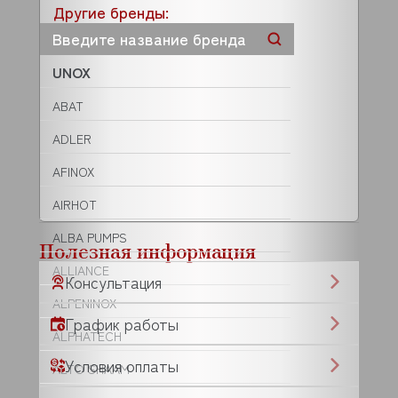
Другие бренды:
UNOX
ABAT
ADLER
AFINOX
AIRHOT
ALBA PUMPS
Полезная информация
ALLIANCE
Консультация
ALPENINOX
График работы
ALPHATECH
Условия оплаты
ALTO SHAAM