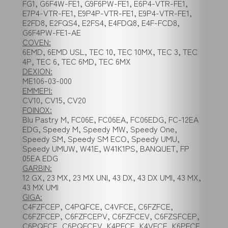
FG1, G6F4W-FE1, G9F6PW-FE1, E6P4-VTR-FE1,
E7P4-VTR-FE1, E9P4P-VTR-FE1, E9P4-VTR-FE1,
E2FD8, E2FQS4, E2FS4, E4FDQ8, E4F-FCD8,
G6F4PW-FE1-AE
COVEN:
6EMD, 6EMD USL, TEC 10, TEC 10MX, TEC 3, TEC
4P, TEC 6, TEC 6MD, TEC 6MX
DEXION:
ME106-03-000
EMMEPI:
CV10, CV15, CV20
FOINOX:
Blu Pastry M, FC06E, FC06EA, FC06EDG, FC-12EA
EDG, Speedy M, Speedy MW, Speedy One,
Speedy SM, Speedy SM ECO, Speedy UMU,
Speedy UMUW, W41E, W41K1PS, BANQUET, FP
05EA EDG
GARBIN:
12 GX, 23 MX, 23 MX UNI, 43 DX, 43 DX UMI, 43 MX,
43 MX UMI
GIGA:
C4FZFCEP, C4PQFCE, C4VFCE, C6FZFCE,
C6FZFCEP, C6FZFCEPV, C6FZFCEV, C6FZSFCEP,
C6PQFCE, C6PQFCEV, K4PFCE, K4VFCE, K6PFCE,