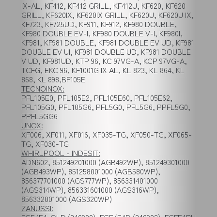
IX-AL, KF412, KF412 GRILL, KF412U, KF620, KF620
GRILL, KF620IX, KF620IX GRILL, KF620U, KF620U IX,
KF723, KF725UD, KF911, KF912, KF980 DOUBLE,
KF980 DOUBLE EV-I, KF980 DOUBLE V-I, KF980I,
KF981, KF981 DOUBLE, KF981 DOUBLE EV UD, KF981
DOUBLE EV UI, KF981 DOUBLE UD, KF981 DOUBLE
V UD, KF981UD, KTP 96, KC 97VG-A, KCP 97VG-A,
TCFG, EKC 96, KF1001G IX AL, KL 823, KL 864, KL
868, KL 898,BF105E
TECNOINOX:
PFL105E0, PFL105E2, PFL105E60, PFL105E62,
PFL105G0, PFL105G6, PFL5G0, PFL5G6, PPFL5G0,
PPFL5GG6
UNOX:
XF006, XF011, XF016, XF035-TG, XF050-TG, XF065-
TG, XF030-TG
WHIRLPOOL - INDESIT:
ADN602, 851249201000 (AGB492WP), 851249301000
(AGB493WP), 851258001000 (AGB580WP),
856377701000 (AGS777WP), 856331401000
(AGS314WP), 856331601000 (AGS316WP),
856332001000 (AGS320WP)
ZANUSSI: