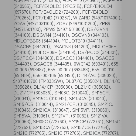
FCF/E4-OLD (240900), FCF/E4D (240902), FCFE4PH
(240965), FCF/E4OLD3 (2FC51B), FCF/E4OLD4
(697670), FCF/E4OLD2 (724200), FCF/E4OLD1
(770265), FCF/E4D (770267), WIZARD (94971017400 ),
ZOA5 (94971031100), ZOS7 (94971031200), ZPB9
(94971501700), ZPW9 (94971501800), DS/GVN4
(344100), DSGVN4 (344101), DSGVN8 (344103),
MDLOPBB08 (344104), MDLOTB10 (344111),
DSACN5 (344201), DSACN8 (344203), MDLOP06H
(344108), MDLOP08H (344109), DS/PCC2 (344301),
DS/PCC4 (344303), DSACC3 (344401), DSACC5
(344403), DSACC8 (344405), 0WC142 (693401), 655-
00-106 (693487), 655-00-107 (693488), 655-00-110
(693489), 656-00-106 (693490), DL14/AC (305020),
94971018700 (FM333GW), DL07/C (305024), DL14/C
(305028), DL14/CP (305030), DL21/C (305032),
DL21/CP (305036), SM08C. (310040), SM15CP.
(310041), SM15C. (310042), SM15CA. (310043),
SM15/CS. (310044), SM21/CP. (310045), SM21C.
(310046), SM21CA. (310047), SM15VP. (310060),
SM15VA. (310061), SM21VP. (310062), SM21VA.
(310063), SM08C (772760), SM15CP (772761), SM15C
(772762), SM15CA (772763), SM15/CS (772764),
SM21C (772765), SM21C (772766), SM21CA (772767),