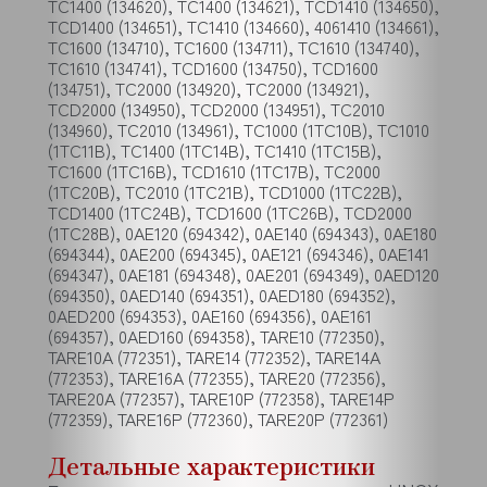
TC1400 (134620), TC1400 (134621), TCD1410 (134650),
TCD1400 (134651), TC1410 (134660), 4061410 (134661),
TC1600 (134710), TC1600 (134711), TC1610 (134740),
TC1610 (134741), TCD1600 (134750), TCD1600
(134751), TC2000 (134920), TC2000 (134921),
TCD2000 (134950), TCD2000 (134951), TC2010
(134960), TC2010 (134961), TC1000 (1TC10B), TC1010
(1TC11B), TC1400 (1TC14B), TC1410 (1TC15B),
TC1600 (1TC16B), TCD1610 (1TC17B), TC2000
(1TC20B), TC2010 (1TC21B), TCD1000 (1TC22B),
TCD1400 (1TC24B), TCD1600 (1TC26B), TCD2000
(1TC28B), 0AE120 (694342), 0AE140 (694343), 0AE180
(694344), 0AE200 (694345), 0AE121 (694346), 0AE141
(694347), 0AE181 (694348), 0AE201 (694349), 0AED120
(694350), 0AED140 (694351), 0AED180 (694352),
0AED200 (694353), 0AE160 (694356), 0AE161
(694357), 0AED160 (694358), TARE10 (772350),
TARE10A (772351), TARE14 (772352), TARE14A
(772353), TARE16A (772355), TARE20 (772356),
TARE20A (772357), TARE10P (772358), TARE14P
(772359), TARE16P (772360), TARE20P (772361)
Детальные характеристики