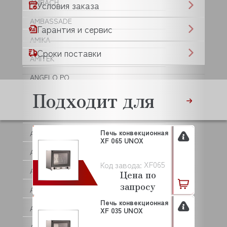
AMBACH
Условия заказа
AMBASSADE
Гарантия и сервис
AMIKA
Сроки поставки
AMITEK
ANGELO PO
Подходит для
ANIMO
ANKO
Печь конвекционная
ANVIL
XF 065 UNOX
APACH
XF065
Код завода:
APS
Цена по
запросу
AQUA
Печь конвекционная
ARISTARCO
XF 035 UNOX