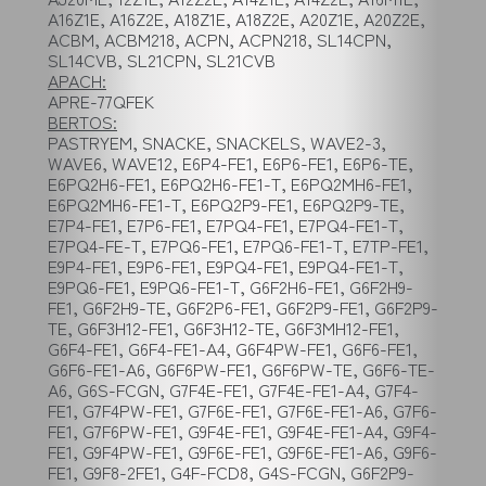
A16Z1E, A16Z2E, A18Z1E, A18Z2E, A20Z1E, A20Z2E,
ACBM, ACBM218, ACPN, ACPN218, SL14CPN,
SL14CVB, SL21CPN, SL21CVB
APACH:
APRE-77QFEK
BERTOS:
PASTRYEM, SNACKE, SNACKELS, WAVE2-3,
WAVE6, WAVE12, E6P4-FE1, E6P6-FE1, E6P6-TE,
E6PQ2H6-FE1, E6PQ2H6-FE1-T, E6PQ2MH6-FE1,
E6PQ2MH6-FE1-T, E6PQ2P9-FE1, E6PQ2P9-TE,
E7P4-FE1, E7P6-FE1, E7PQ4-FE1, E7PQ4-FE1-T,
E7PQ4-FE-T, E7PQ6-FE1, E7PQ6-FE1-T, E7TP-FE1,
E9P4-FE1, E9P6-FE1, E9PQ4-FE1, E9PQ4-FE1-T,
E9PQ6-FE1, E9PQ6-FE1-T, G6F2H6-FE1, G6F2H9-
FE1, G6F2H9-TE, G6F2P6-FE1, G6F2P9-FE1, G6F2P9-
TE, G6F3H12-FE1, G6F3H12-TE, G6F3MH12-FE1,
G6F4-FE1, G6F4-FE1-A4, G6F4PW-FE1, G6F6-FE1,
G6F6-FE1-A6, G6F6PW-FE1, G6F6PW-TE, G6F6-TE-
A6, G6S-FCGN, G7F4E-FE1, G7F4E-FE1-A4, G7F4-
FE1, G7F4PW-FE1, G7F6E-FE1, G7F6E-FE1-A6, G7F6-
FE1, G7F6PW-FE1, G9F4E-FE1, G9F4E-FE1-A4, G9F4-
FE1, G9F4PW-FE1, G9F6E-FE1, G9F6E-FE1-A6, G9F6-
FE1, G9F8-2FE1, G4F-FCD8, G4S-FCGN, G6F2P9-