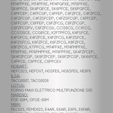
M74FPFXE, M74PFXE, M74PQFXE, M76PFXE,
SK4PFCE, SK4PQFCE, SK6PFCE, SK6PQFCE,
C4FFCEP, C4FFCGP, C4FFEP, C4FZFCE, C4FZFCG,
C4FZFCGP, C4FZSFCEP, C4FZSFCGP, C6FFCEP,
C6FFCGP, C6FFEP, C6FZFCG, C6FZFCGP,
C6FZFCGPV, C6FZFCGV, CC120CG, CC81CG,
CCG120CE, CCG81CE, K2FTPFCG, K4FSFCE,
K4FSFCG, K4FZFCE, K4FZFCG, K4FZSFCE,
K4FZSFCG, K6FZFCE, K6FZFCG, K8FZFCE,
K8FZFCG, KTPFCG, M74FFXE, M74FMPFXE,
M76FFXE, M76FMPFXE, M76FPFXE, SK4FZFCEP,
SK4FZFCGP, SK6FZFCEP, SK6FZFCGP, SK4VFCE,
C4PFCE, C6PFCE, C6PFCEV
HOBART:
HEFC023, HEFOV7, HGSFE6, HG6SFE6, HE6F6
ILSA:
TACG0007, TACG0026
LOTUS:
FORNO MAXI ELETTRICO MULTIFUNZIONE S65
MARENO:
FOE-60M, OFOE-60M
MBM:
FEC023, FEMD023, E4AR, E6AR, E6F6, E6FAR,