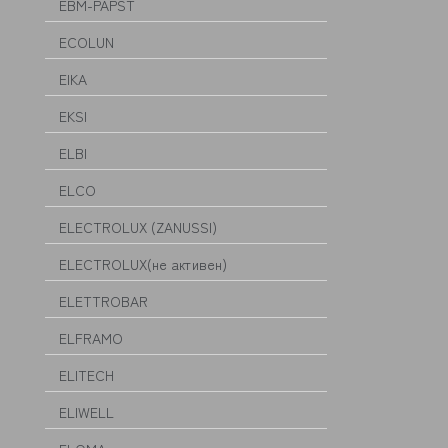
EBM-PAPST
ECOLUN
EIKA
EKSI
ELBI
ELCO
ELECTROLUX (ZANUSSI)
ELECTROLUX(не активен)
ELETTROBAR
ELFRAMO
ELITECH
ELIWELL