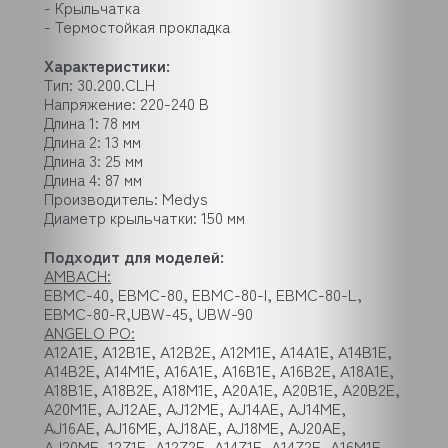
- Крыльчатка
- Термостойкая прокладка
Характеристики:
Тип: 30.200.CLH
Напряжение: 220-240 В
Длина 1: 78 мм
Длина 2: 13 мм
Длина 3: 25 мм
Длина 4: 87 мм
Производитель: Medys
Диаметр крыльчатки: 150 мм
Подходит для моделей:
AMBACH:
EBMC-40, EBMC-80, EBMC-80-I, EBMC-80-L,
EBMC-80-R,UBW-45, UBW-90
ANGELO PO:
A12A1E, A12B1E, A12B2E, A12M1E, A14A1E, A14B1E,
A14B2E, A14M1E, A16A1E, A16B1E, A16B2E, A18A1E,
A18B1E, A18B2E, A18M1E, A20A1E, A20B1E, A20B2E,
A20M1E, AJ12AE, AJ12ME, AJ14AE, AJ14ME,
AJ16AE, AJ16ME, AJ18AE, AJ18ME, AJ20AE,
AJ20ME, 12Z1E, A12Z2E, A14Z1E, A14Z2E, A16M1E,