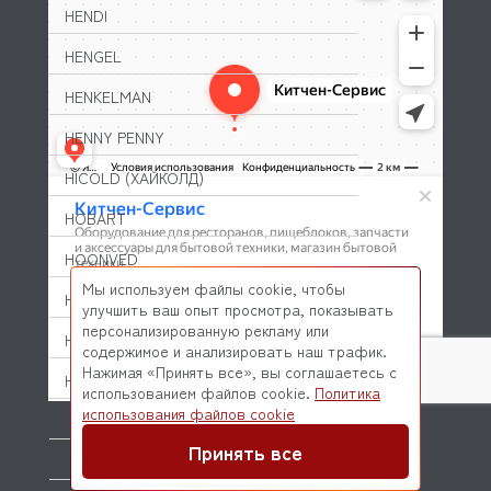
HENDI
HENGEL
HENKELMAN
HENNY PENNY
HICOLD (ХАЙКОЛД)
HOBART
HOONVED
Мы используем файлы cookie, чтобы
HORECA-SELECT
улучшить ваш опыт просмотра, показывать
персонализированную рекламу или
HOSHIZAKI
содержимое и анализировать наш трафик.
Нажимая «Принять все», вы соглашаетесь с
HOUNO
использованием файлов cookie.
Политика
© 2026 Kitchen-Service.com Интернет-магазин запчастей
использования файлов cookie
HUALIAN (HMR)
и оборудования профессиональной кухни
Договор оферты
Политика конфиденциальности
Принять все
HURAKAN