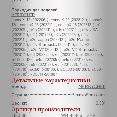
Подходит для моделей:
MERRYCHEF:
conneX-12 (202206-), conneX-12 (202312-), conneX-
12e, conneX-16 (202211-), conneX-16 (202312-), e1s
(202205-), e1s (202211-), e1s (202312-), e1s-USA
(202312-), e2 (-201708), e2s (202205-), e2s
(202211-), e2s-Japan (202312-), e2s-Marine
(202312-), e2s-Starbucks (202211-), e2s-V2
(202205-), e2s-V2 (202312-), e2s-V2-Starbucks
(202312-), e3 (202205-), e3 (202312-), e4 (202205-),
e4 (202312-), e4s (202205-), e4s (202312-), e5
(202205-), e5 (202312-), e6 (-201608), 402s
(-201010), EC501 (-201007), EC503 (-201007), EC504
(-201010), RD501 (-201007
Детальные характеристики
Бренд:
MERRYCHEF
Страна:
Великобритания
Вес, кг:
0,381
Артикул производителя
31Z0186 -
WB146466 - GEV