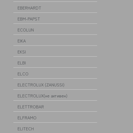
EBERHARDT
EBM-PAPST
ECOLUN
EIKA
EKSI
ELBI
ELCO
ELECTROLUX (ZANUSSI)
ELECTROLUX(не активен)
ELETTROBAR
ELFRAMO
ELITECH