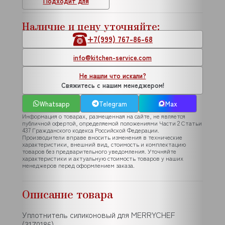
Подходит для
Наличие и цену уточняйте:
+7(999) 767-86-68
info@kitchen-service.com
Не нашли что искали?
Свяжитесь с нашим менеджером!
Whatsapp
Telegram
Max
Информация о товарах, размещенная на сайте, не является
публичной офертой, определяемой положениями Части 2 Статьи
437 Гражданского кодекса Российской Федерации.
Производители вправе вносить изменения в технические
характеристики, внешний вид, стоимость и комплектацию
товаров без предварительного уведомления. Уточняйте
характеристики и актуальную стоимость товаров у наших
менеджеров перед оформлением заказа.
Описание товара
Уплотнитель силиконовый для MERRYCHEF
(31Z0186)