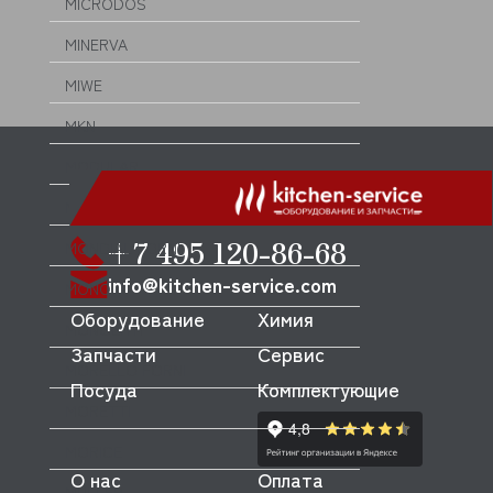
MICRODOS
MINERVA
MIWE
MKN
MODULAR
MODULINE
+7 495 120-86-68
MONDIAL FORNI
info@kitchen-service.com
MONO
Оборудование
Химия
MONOLITH
Запчасти
Сервис
MORELLO FORNI
Посуда
Комплектующие
MORETTI
MORICE
О нас
Оплата
MULLER