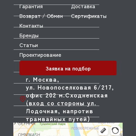
Гарантия
Доставка
MUSSO
Возврат / Обмен
Сертификаты
MVQ
Контакты
NEMOX
Бренды
Статьи
NOPEIN
Проектирование
NTF
Заявка на подбор
NUOVA SIMONELLI
г. Москва,
ODE
ул. Новопоселковая 6/217,
OEM
офис 202 м.Сходненская
OLAB
(вход со стороны ул.
Лодочная, напротив
OLIS
трамвайных путей)
OLYMPIA
OMNIWASH