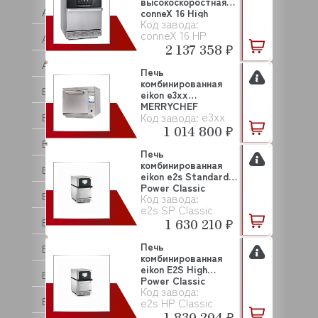
высокоскоростная
ATEL
conneX 16 High
Код завода:
Power MERRYC...
conneX 16 HP
ATESY (АТЕСИ)
2 137 358 ₽
ATOLLSPEED
Печь
комбинированная
BAKE OFF
eikon e3xx
MERRYCHEF
e3xx
Код завода:
BARTEC
1 014 800 ₽
BARTSCHER
Печь
комбинированная
BASSANINA
eikon e2s Standard
Power Classic
BEAR VARIMIXER
Код завода:
MERRYCHEF
e2s SP Classic
1 630 210 ₽
BECKERS
Печь
BEKO
комбинированная
eikon E2S High
BERTOS
Power Classic
Код завода:
MERRYCHEF
BESSERVACUUM
e2s HP Classic
1 830 204 ₽