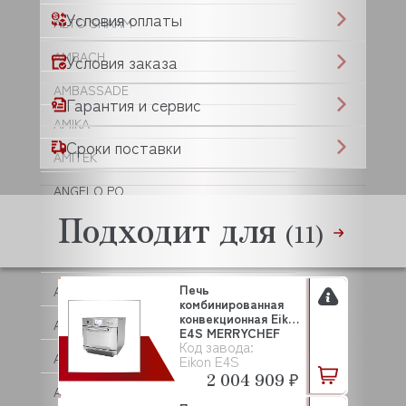
Условия оплаты
ALTO SHAAM
AMBACH
Условия заказа
AMBASSADE
Гарантия и сервис
AMIKA
Сроки поставки
AMITEK
ANGELO PO
Подходит для
ANIMO
(11)
ANKO
Печь
ANVIL
комбинированная
конвекционная Eikon
APACH
E4S MERRYCHEF
Код завода:
APS
Eikon E4S
2 004 909 ₽
AQUA