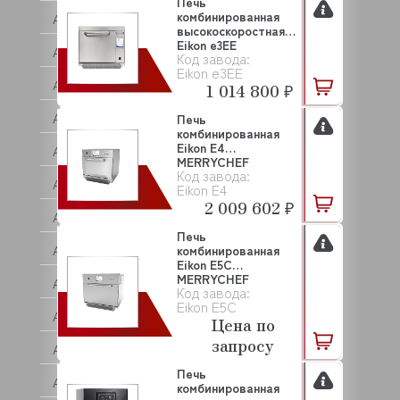
Печь
комбинированная
ARISTARCO
высокоскоростная
Еikon e3EE
ARKTO
Код завода:
MERRYCHEF
Еikon e3EE
ARTHERMO
1 014 800 ₽
ASCASO
Печь
комбинированная
Eikon E4
ASCO
MERRYCHEF
Код завода:
ASCOBLOC
Eikon E4
2 009 602 ₽
ASCON TECNOLOGIC
Печь
ASF/THOMAS
комбинированная
Eikon E5C
MERRYCHEF
ASKO
Код завода:
Eikon E5C
ASSUM
Цена по
запросу
ATA
Печь
ATEA
комбинированная