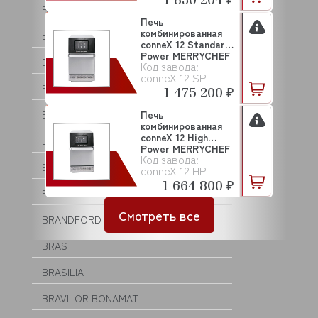
BEST FOR
Печь
комбинированная
BIZERBA
conneX 12 Standard
Power MERRYCHEF
BLANCO
Код завода:
conneX 12 SP
BONGARD
1 475 200 ₽
BONNET
Печь
комбинированная
conneX 12 High
BORES
Power MERRYCHEF
Код завода:
BOURGEOIS
conneX 12 HP
1 664 800 ₽
BRAHMA
Смотреть все
BRANDFORD
BRAS
BRASILIA
BRAVILOR BONAMAT