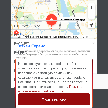
ORVED
OZTIRYAKILER
P.L. Proff Cuisine
PACKVAC
PACOJET
PANERO
PARKER
Мы используем файлы cookie, чтобы
улучшить ваш опыт просмотра, показывать
PASQUINI
персонализированную рекламу или
содержимое и анализировать наш трафик.
PAVONI
Нажимая «Принять все», вы соглашаетесь с
использованием файлов cookie.
Политика
PIRON
© 2026 Kitchen-Service.com Интернет-магазин запчастей
использования файлов cookie
и оборудования профессиональной кухни
PIZZA-GROUP
Договор оферты
Политика конфиденциальности
Принять все
PLAS-CONT