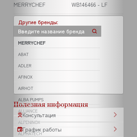
MERRYCHEF
WB146466 - LF
Другие бренды:
MERRYCHEF
ABAT
ADLER
AFINOX
AIRHOT
ALBA PUMPS
Полезная информация
ALLIANCE
Консультация
ALPENINOX
График работы
ALPHATECH