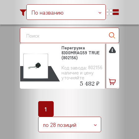
По названию
Перегрузка
8300MRAG59 TRUE
(802156)
802156
Код завода:
наличие и цену
уточняйте
5 482 ₽
1
по 28 позиций