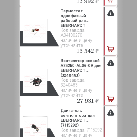
13 992 ₽
Термостат
однофазный
рабочий для
EBERHARDT
Код завода:
(A34100270)
A34100270
наличие и цену
уточняйте
13 542 ₽
Вентилятор осевой
A2E250-AL06-09 для
EBERHARDT
(3240483)
Код завода:
3240483
наличие и цену
уточняйте
27 931 ₽
Двигатель
вентилятора для
EBERHARDT
(7115292)
7115292
Код завода:
наличие и цену