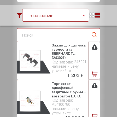
По названию
Зажим для датчика
термостата
EBERHARDT
(243021)
243021
Код завода:
наличие и цену
уточняйте
1 202 ₽
Термостат
однофазный
защитный с ручным
возвратом E.G.O.
Код завода:
(A3410078...
A34100780
наличие и цену
уточняйте