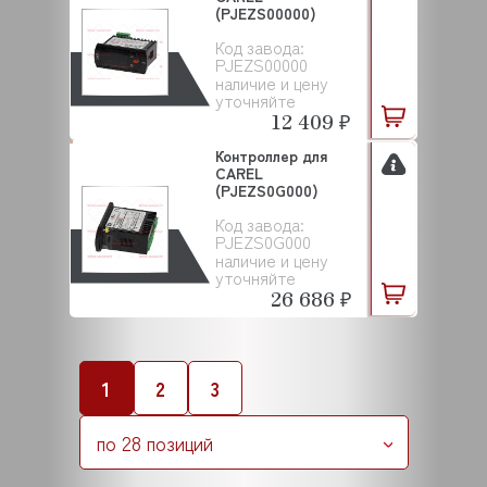
(PJEZS00000)
Код завода:
PJEZS00000
наличие и цену
уточняйте
12 409 ₽
Контроллер для
CAREL
(PJEZS0G000)
Код завода:
PJEZS0G000
наличие и цену
уточняйте
26 686 ₽
1
2
3
по 28 позиций