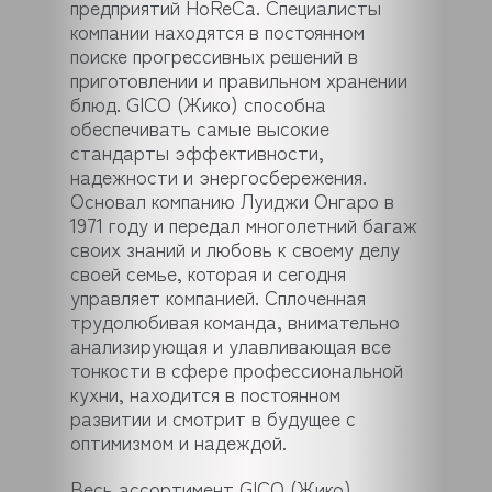
предприятий HoReCa. Специалисты
компании находятся в постоянном
поиске прогрессивных решений в
приготовлении и правильном хранении
блюд. GICO (Жико) способна
обеспечивать самые высокие
стандарты эффективности,
надежности и энергосбережения.
Основал компанию Луиджи Онгаро в
1971 году и передал многолетний багаж
своих знаний и любовь к своему делу
своей семье, которая и сегодня
управляет компанией. Сплоченная
трудолюбивая команда, внимательно
анализирующая и улавливающая все
тонкости в сфере профессиональной
кухни, находится в постоянном
развитии и смотрит в будущее с
оптимизмом и надеждой.
Весь ассортимент GICO (Жико)