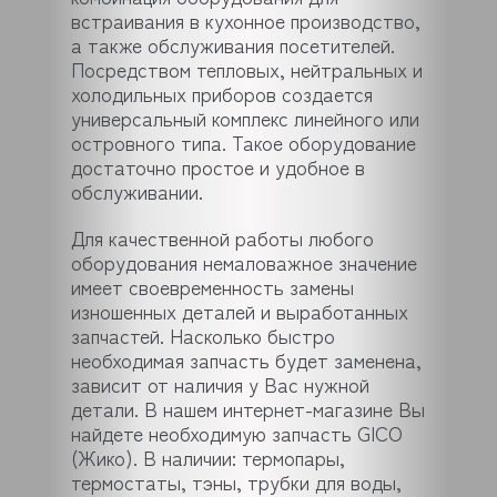
встраивания в кухонное производство,
а также обслуживания посетителей.
Посредством тепловых, нейтральных и
холодильных приборов создается
универсальный комплекс линейного или
островного типа. Такое оборудование
достаточно простое и удобное в
обслуживании.
Для качественной работы любого
оборудования немаловажное значение
имеет своевременность замены
изношенных деталей и выработанных
запчастей. Насколько быстро
необходимая запчасть будет заменена,
зависит от наличия у Вас нужной
детали. В нашем интернет-магазине Вы
найдете необходимую запчасть GICO
(Жико). В наличии: термопары,
термостаты, тэны, трубки для воды,