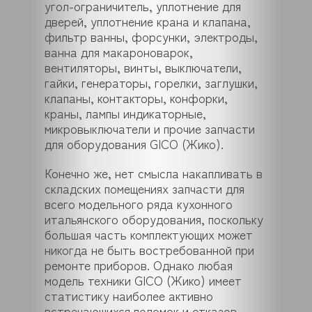
угол-ограничитель, уплотнение для
дверей, уплотнение крана и клапана,
фильтр ванны, форсунки, электроды,
ванна для макароноварок,
вентиляторы, винты, выключатели,
гайки, генераторы, горелки, заглушки,
клапаны, контакторы, конфорки,
краны, лампы индикаторные,
микровыключатели и прочие запчасти
для оборудования GICO (Жико).
Конечно же, нет смысла накапливать в
складских помещениях запчасти для
всего модельного ряда кухонного
итальянского оборудования, поскольку
большая часть комплектующих может
никогда не быть востребованной при
ремонте приборов. Однако любая
модель техники GICO (Жико) имеет
статистику наиболее активно
встречающихся поломок и отказов.