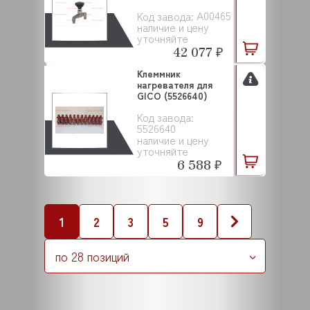
A00465
Код завода:
наличие и цену
уточняйте
42 077 ₽
Клеммник
нагревателя для
GICO (5526640)
Код завода:
5526640
наличие и цену
уточняйте
6 588 ₽
1
2
3
5
9
по 28 позиций