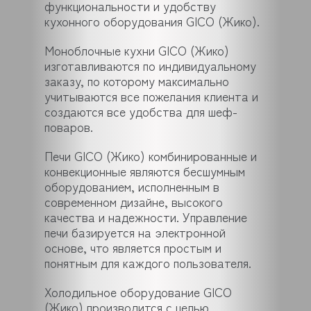
функциональности и удобству
кухонного оборудования GICO (Жико).
Моноблочные кухни GICO (Жико)
изготавливаются по индивидуальному
заказу, по которому максимально
учитываются все пожелания клиента и
создаются все удобства для шеф-
поваров.
Печи GICO (Жико) комбинированные и
конвекционные являются бесшумным
оборудованием, исполненным в
современном дизайне, высокого
качества и надежности. Управление
печи базируется на электронной
основе, что является простым и
понятным для каждого пользователя.
Холодильное оборудование GICO
(Жико) производится с целью