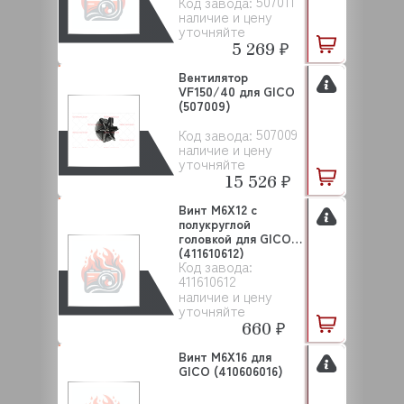
507011
Код завода:
наличие и цену
уточняйте
5 269 ₽
Вентилятор
VF150/40 для GICO
(507009)
507009
Код завода:
наличие и цену
уточняйте
15 526 ₽
Винт M6X12 с
полукруглой
головкой для GICO
(411610612)
Код завода:
411610612
наличие и цену
уточняйте
660 ₽
Винт M6X16 для
GICO (410606016)