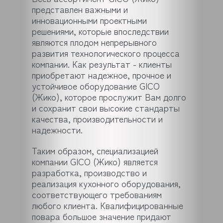
представлен важными и
инновационными проектными
решениями, которые впоследствии
являются плодом непрерывного
развития технологического процесса
компании. Как результат - клиенты
приобретают надежное, прочное и
устойчивое оборудование GICO
(Жико), которое прослужит Вам долго
и сохранит свои высокие стандарты
качества, производительности и
надежности.
Таким образом, специализацией
компании GICO (Жико) является
разработка, производство и
реализация кухонного оборудования,
соответствующего требованиям
любого клиента. Квалифицированные
повара большое значение придают