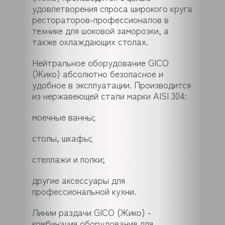
удовлетворения спроса широкого круга
рестораторов-профессионалов в
технике для шоковой заморозки, а
также охлаждающих столах.
Нейтральное оборудование GICO
(Жико) абсолютно безопасное и
удобное в эксплуатации. Производится
из нержавеющей стали марки AISI 304:
моечные ванны;
столы, шкафы;
стеллажи и полки;
другие аксессуары для
профессиональной кухни.
Линии раздачи GICO (Жико) -
комбинация оборудования для