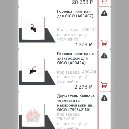
28 253 ₽
Горелка пилотная
для GICO (A00407)
A00407
Код завода:
наличие и цену
уточняйте
2 278 ₽
Горелка пилотная с
электродом для
GICO (A00424)
A00424
Код завода:
наличие и цену
уточняйте
2 278 ₽
Держатель баллона
термостата
макароноварки для
GICO (790342180)
Код завода:
790342180
наличие и цену
уточняйте