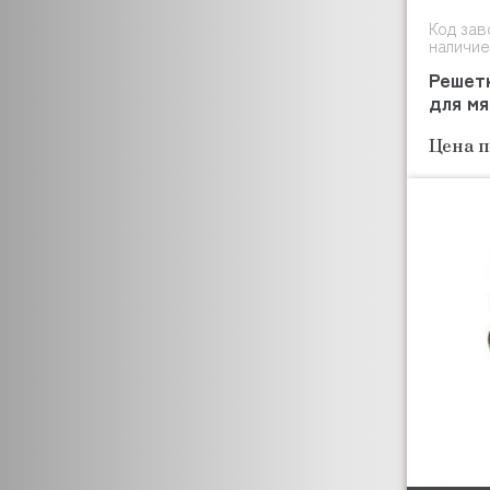
CUCKOO
Код зав
CUPPONE
наличие
CIME
Решетк
DANFOSS
для мя
DANUBE
DE VECCHI
Цена п
DEXION
DEKO HOLLAND
DESMON
DIAMOND
DIGITAL POWER
COMMUNICATIONS
DITO ELECTROLUX
DIHR
DITO SAMA
DIXELL
DYNAMIC
DUNGS