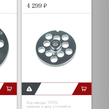
4 299 ₽
103132
Код завода:
наличие и цену уточняйте