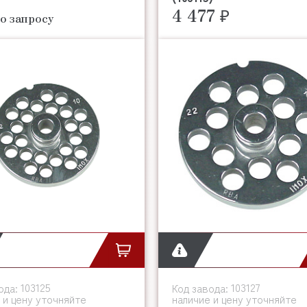
4 477 ₽
о запросу
103125
103127
ода:
Код завода:
 и цену уточняйте
наличие и цену уточняйте