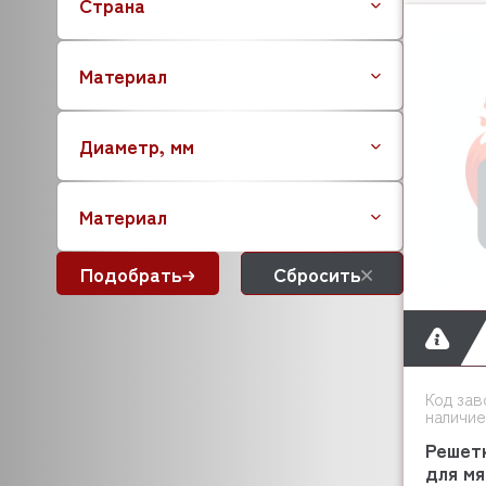
Страна
BEAR VARIMIXER
BECKERS
Материал
BEKO
BERTOS
BESSERVACUUM
Диаметр, мм
BEST FOR
BIZERBA
Материал
BARTEC
BONGARD
Подобрать
Сбросить
BONNET
BORES
BOURGEOIS
BLANCO
BRAS
Код зав
BRAVILOR BONAMAT
наличие
BRAHMA
Решетк
BREMA
для мя