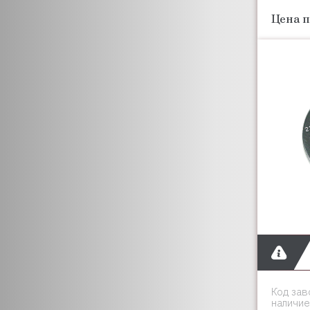
BREMAS
Цена п
BRITA
BURKERT
BWT
CAB
CANCAN
CAPIC
CAREL
CARIMALI
CASTEL
BRASILIA
CAS
CASADIO
CARBOMA (Карбома)
CB
CEME
Код зав
CELME
наличие