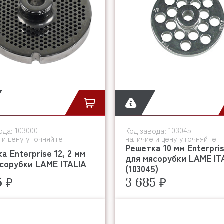
103000
103045
ода:
Код завода:
 и цену уточняйте
наличие и цену уточняйте
Решетка 10 мм Enterpris
а Enterprise 12, 2 мм
для мясорубки LAME IT
сорубки LAME ITALIA
(103045)
5 ₽
3 685 ₽