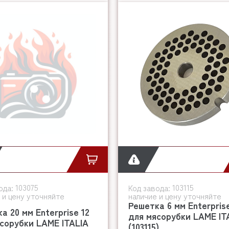
103075
103115
ода:
Код завода:
 и цену уточняйте
наличие и цену уточняйте
Решетка 6 мм Enterpris
а 20 мм Enterprise 12
для мясорубки LAME IT
сорубки LAME ITALIA
(103115)