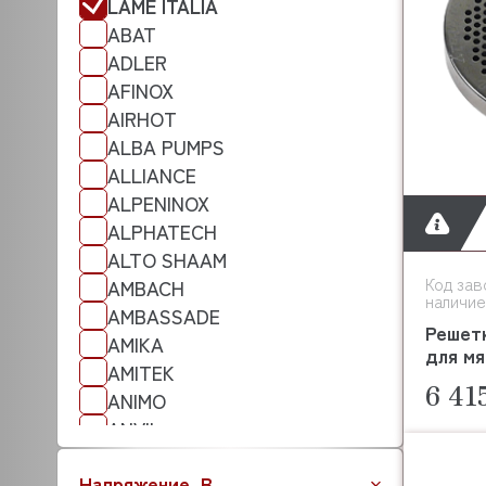
LAME ITALIA
ABAT
ADLER
AFINOX
AIRHOT
ALBA PUMPS
ALLIANCE
ALPENINOX
ALPHATECH
ALTO SHAAM
Код зав
AMBACH
наличие
AMBASSADE
Решетк
AMIKA
для мя
AMITEK
6 41
ANIMO
ANVIL
APACH
Напряжение, В
ANKO