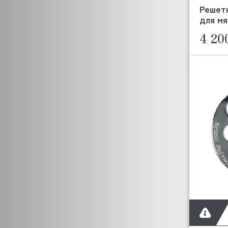
CHAMPION
Решетк
BUSCH
для мя
C.M.A
4 20
COFFEE QUEEN
COOLEQ
COLDLINE
COMENDA
CONVOTHERM
CONVITO
COOKMAX
CORECO
COVEN
CREM
CRYSPI
COLGED
CUNILL
CUBIGEL