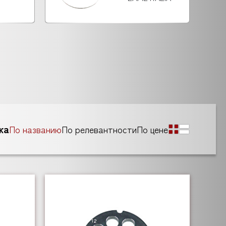
ка
По названию
По релевантности
По цене