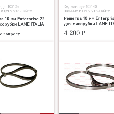
103135
103140
ода:
Код завода:
 и цену уточняйте
наличие и цену уточняйте
Решетка 18 мм Enterpri
а 16 мм Enterprise 22
для мясорубки LAME IT
сорубки LAME ITALIA
4 200 ₽
о запросу