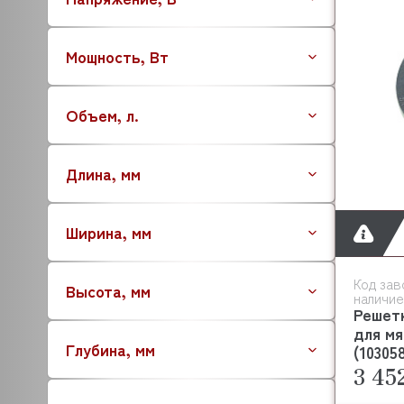
AQUA
ARISTARCO
Мощность, Вт
ARKTO
ARTHERMO
Объем, л.
APS
ASCASO
ASCO
Длина, мм
ASCON TECNOLOGIC
ASF/THOMAS
Ширина, мм
ATA
ATESY (АТЕСИ)
ATEA
Код зав
Высота, мм
наличие
ATEL
Решетк
ATOLLSPEED
для мя
Глубина, мм
BAKE OFF
(10305
3 45
BARTSCHER
BASSANINA