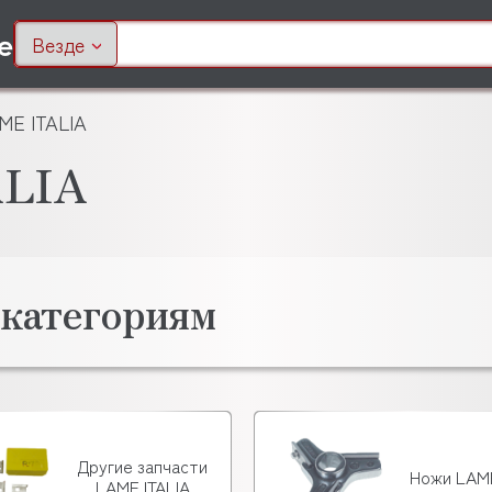
Везде
ME ITALIA
ALIA
 категориям
Другие запчасти
Ножи LAME
LAME ITALIA