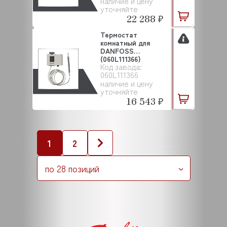
наличие и цену
уточняйте
22 288 ₽
Термостат
комнатный для
DANFOSS
(060L111366)
Код завода:
060L111366
наличие и цену
уточняйте
16 543 ₽
1
2
по 28 позиций