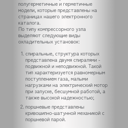
полугерметичные и герметичные
модели, которые представлены на
страницах нашего электронного
каталога.
По типу компрессорного узла
выделяют следующие виды
охладительных установок:
спиральные, структура которых
представлена двумя спиралями -
подвижной и неподвижной. Такой
тип характеризуется равномерным
поступлением газа, малыми
нагрузками на электрический мотор
при запуске, бесшумной работой, а
также высокой надежностью;
поршневые представлены
кривошипно-шатунной механикой с
поршневой парой.