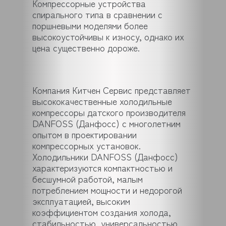
Компрессорные устройства
спирального типа в сравнении с
поршневыми моделями более
высокоустойчивы к износу, однако их
цена существенно дороже.
Компания Китчен Сервис представляет
высококачественные холодильные
компрессоры датского производителя
DANFOSS (Данфосс) с многолетним
опытом в проектировании
компрессорных установок.
Холодильники DANFOSS (Данфосс)
характеризуются компактностью и
бесшумной работой, малым
потреблением мощности и недорогой
эксплуатацией, высоким
коэффициентом создания холода,
стабильностью, универсальностью.