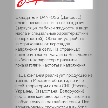
Охладители DANFOSS (Данфосс)
имеют несколько типов охлаждения
(циркуляция рабочей жидкости в виде
масла и специальные характеристики
поверхностей). Обмотки устройств
застрахованы от перепадов
напряжения в сети. На страницах
нашего интернет-магазина Вы сможете
выбрать компрессор с разными
показателями частоты и напряжения.
Наша компания реализует продукцию не
только в Москве и области, но и по
всей территории стран СНГ (России,
Украины, Казахстана, Белоруссии),
поставляя компрессорные установки в
любую точку в кратчайшие сроки. При
возникновении сложностей в выборе,