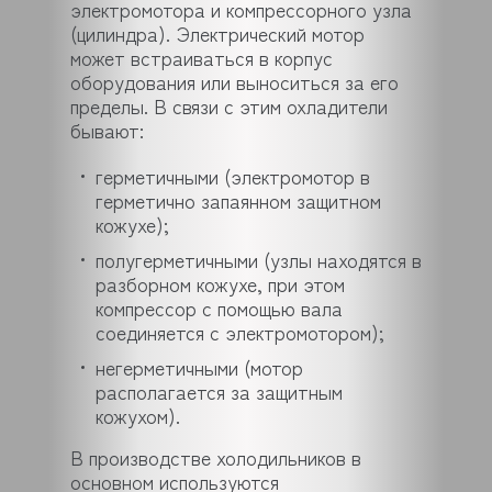
электромотора и компрессорного узла
(цилиндра). Электрический мотор
может встраиваться в корпус
оборудования или выноситься за его
пределы. В связи с этим охладители
бывают:
герметичными (электромотор в
герметично запаянном защитном
кожухе);
полугерметичными (узлы находятся в
разборном кожухе, при этом
компрессор с помощью вала
соединяется с электромотором);
негерметичными (мотор
располагается за защитным
кожухом).
В производстве холодильников в
основном используются