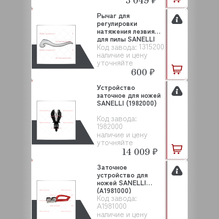
Рычаг для
регулировки
натяжения лезвия
для пилы SANELLI
1315200
Код завода:
(1315200)
наличие и цену
уточняйте
600 ₽
Устройство
заточное для ножей
SANELLI (1982000)
Код завода:
1982000
наличие и цену
уточняйте
14 009 ₽
Заточное
устройство для
ножей SANELLI
(A1981000)
Код завода:
A1981000
наличие и цену