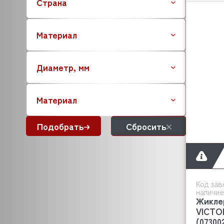
Страна
BEAR VARIMIXER
BECKERS
Материал
BEKO
BERTOS
BESSERVACUUM
Диаметр, мм
BEST FOR
BIZERBA
Материал
BARTEC
BONGARD
Подобрать
Сбросить
BONNET
BORES
BOURGEOIS
BLANCO
BRAS
Код зав
BRAVILOR BONAMAT
наличие
Жиклер
BRAHMA
VICTO
BREMA
(07300