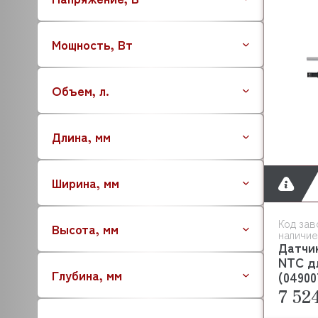
AQUA
ARISTARCO
Мощность, Вт
ARKTO
ARTHERMO
Объем, л.
APS
ASCASO
ASCO
Длина, мм
ASCON TECNOLOGIC
ASF/THOMAS
Ширина, мм
ATA
ATESY (АТЕСИ)
ATEA
Код зав
Высота, мм
наличие
ATEL
Датчи
ATOLLSPEED
NTC д
Глубина, мм
BAKE OFF
(04900
7 52
BARTSCHER
BASSANINA