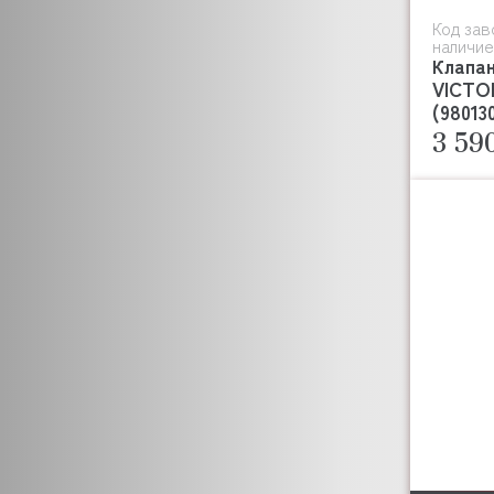
CUCKOO
Код зав
CUPPONE
наличие
CIME
Клапан
DANFOSS
VICTO
(98013
DANUBE
3 59
DE VECCHI
DEXION
DEKO HOLLAND
DESMON
DIAMOND
DIGITAL POWER
COMMUNICATIONS
DITO ELECTROLUX
DIHR
DITO SAMA
DIXELL
DYNAMIC
DUNGS