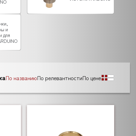
INO
нки,
ры и
и для
ARDUINO
ка
По названию
По релевантности
По цене