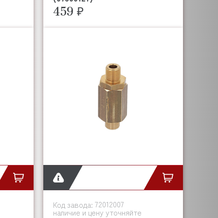
459 ₽
72012007
Код завода:
наличие и цену уточняйте