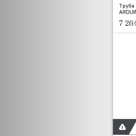
CHAMPION
Труба 
BUSCH
ARDUIN
C.M.A
7 26
COFFEE QUEEN
COOLEQ
COLDLINE
COMENDA
CONVOTHERM
CONVITO
COOKMAX
CORECO
COVEN
CREM
CRYSPI
COLGED
CUNILL
CUBIGEL