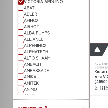
VICTORIA ARDUINO
ABAT
ADLER
AFINOX
AIRHOT
ALBA PUMPS
ALLIANCE
ALPENINOX
ALPHATECH
ALTO SHAAM
Код зав
AMBACH
наличие
AMBASSADE
Кювет
для V
AMIKA
(40500
AMITEK
2 18
ANIMO
ANVIL
APACH
Напряжение, В
ANKO