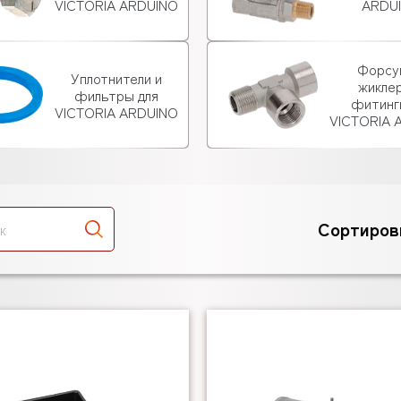
VICTORIA ARDUINO
ARDU
Форсу
Уплотнители и
жикле
фильтры для
фитинг
VICTORIA ARDUINO
VICTORIA 
Сортиров