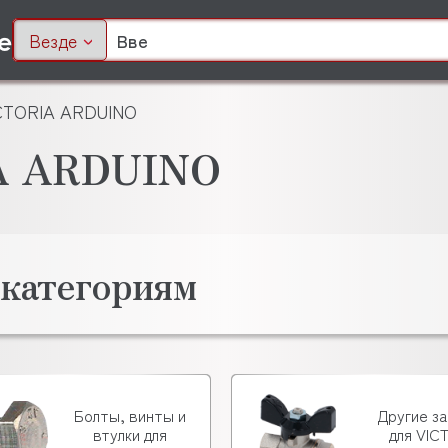
Везде
ICTORIA ARDUINO
A ARDUINO
 категориям
Болты, винты и
Другие з
втулки для
для VIC