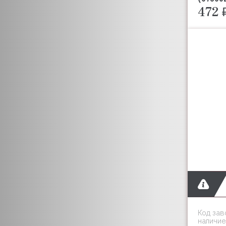
BREMAS
472 
BRITA
BURKERT
BWT
CAB
CANCAN
CAPIC
CAREL
CARIMALI
CASTEL
BRASILIA
CAS
CASADIO
CARBOMA (Карбома)
CB
CEME
Код зав
CELME
наличие