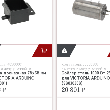
40500001
98030308
ода:
Код завода:
 и цену уточняйте
наличие и цену уточняйте
а дренажная 78x68 мм
Бойлер сталь 1000 Вт 2
ICTORIA ARDUINO
для VICTORIA ARDUINO
001)
(98030308)
6 ₽
26 801 ₽