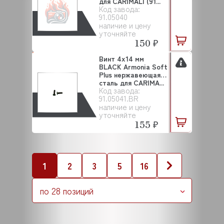
для CARIMALI (91...
Код завода:
91.05040
наличие и цену
уточняйте
150 ₽
Винт 4х14 мм
BLACK Armonia Soft
Plus нержавеющая
сталь для CARIMA...
Код завода:
91.05041.BR
наличие и цену
уточняйте
155 ₽
1
2
3
5
16
по 28 позиций