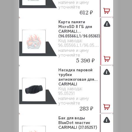
наличие и цену
уточняйте
612 ₽
Карта памяти
MicroSD 8 ГБ для
CARIMALI
(96.05566.L1/96.05363)
Код завода:
96.05566.L1/96.05363
наличие и цену
уточняйте
5 396 ₽
Насадка паровой
трубки
антиожоговая для
CARIMALI
Код завода:
(295.05291)
95.05291
наличие и цену
уточняйте
283 ₽
Бак для воды
BlueDot пластик
CARIMALI (37.05257)