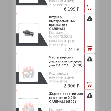
наличие и цену
уточняйте
6 199 ₽
Штуцер
быстросъемный
прямой для
CARIMALI
Код завода:
(97.00070.00.19)
97.00070.00.19
наличие и цену
уточняйте
1 247 ₽
Часть верхняя
держателя холдера
для CARIMALI (6620)
6620
Код завода:
наличие и цену
уточняйте
2 696 ₽
Жернов верхний для
кофемолки X010
CARIMALI (6507)
6507
Код завода: