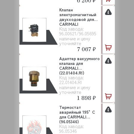
6 200 ₽
Клапан
электромагнитный
двухходовой для
CARIMALI
Код завода:
(96.00621/96.056...
96.00621/96.05695
наличие и цену
уточняйте
7 067 ₽
Адаптер вакуумного
клапана для
CARIMALI
(22.01404.RI)
Код завода:
22.01404.RI
наличие и цену
уточняйте
1 898 ₽
Термостат
аварийный 195°C
для CARIMALI
(96.05346)
Код завода:
96.05346