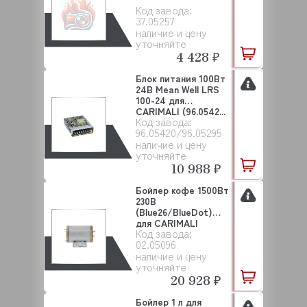
Код завода:
37.05257
наличие и цену
уточняйте
4 428 ₽
Блок питания 100Вт
24В Mean Well LRS
100-24 для
CARIMALI (96.0542...
Код завода:
96.05420/96.05295
наличие и цену
уточняйте
10 988 ₽
Бойлер кофе 1500Вт
230В
(Blue26/BlueDot)
для CARIMALI
Код завода:
(02.05096)
02.05096
наличие и цену
уточняйте
20 928 ₽
Бойлер 1 л для