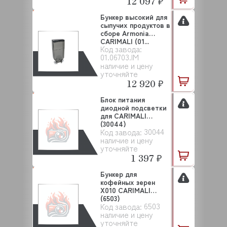
12 097 ₽
Бункер высокий для
сыпучих продуктов в
сборе Armonia
CARIMALI (01...
Код завода:
01.06703.IM
наличие и цену
уточняйте
12 920 ₽
Блок питания
диодной подсветки
для CARIMALI
(30044)
30044
Код завода:
наличие и цену
уточняйте
1 397 ₽
Бункер для
кофейных зерен
X010 CARIMALI
(6503)
6503
Код завода:
наличие и цену
уточняйте