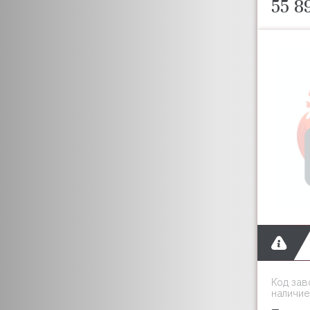
CUCKOO
55 8
CUPPONE
CIME
DANFOSS
DANUBE
DE VECCHI
DEXION
DEKO HOLLAND
DESMON
DIAMOND
DIGITAL POWER
COMMUNICATIONS
DITO ELECTROLUX
DIHR
DITO SAMA
DIXELL
Код зав
DYNAMIC
наличие
DUNGS