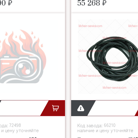
90 ₽
55 268 ₽
72498
66210
ода:
Код завода:
 и цену уточняйте
наличие и цену уточняйте