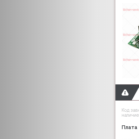
CHAMPION
BUSCH
C.M.A
COFFEE QUEEN
COOLEQ
COLDLINE
COMENDA
CONVOTHERM
CONVITO
COOKMAX
CORECO
COVEN
CREM
CRYSPI
Код зав
наличие
COLGED
CUNILL
Плата 
CUBIGEL