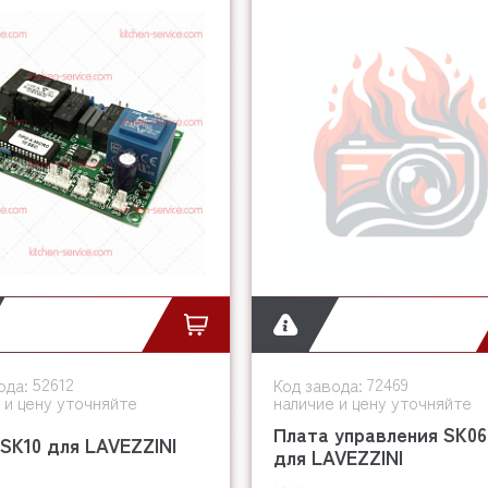
52612
72469
ода:
Код завода:
 и цену уточняйте
наличие и цену уточняйте
Плата управления SK06
SK10 для LAVEZZINI
для LAVEZZINI