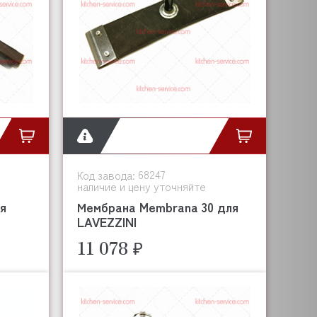
68247
Код завода:
наличие и цену уточняйте
я
Мембрана Membrana 30 для
LAVEZZINI
11 078 ₽