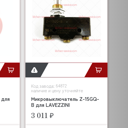
64872
Код завода:
наличие и цену уточняйте
 для
Микровыключатель Z-15GQ-
B для LAVEZZINI
3 011 ₽