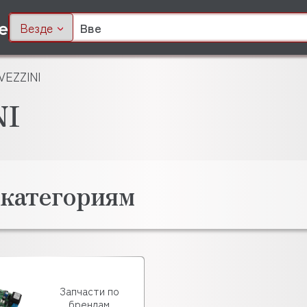
Везде
VEZZINI
NI
 категориям
Запчасти по
брендам