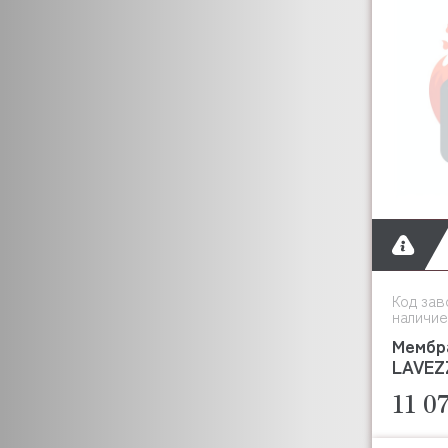
BREMAS
BRITA
BURKERT
BWT
CAB
CANCAN
CAPIC
CAREL
CARIMALI
CASTEL
BRASILIA
CAS
Код зав
наличие
CASADIO
Мембр
CARBOMA (Карбома)
LAVEZZ
CB
11 0
CEME
CELME