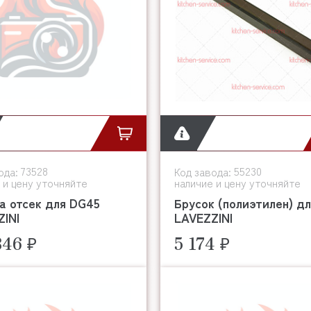
73528
55230
ода:
Код завода:
 и цену уточняйте
наличие и цену уточняйте
а отсек для DG45
Брусок (полиэтилен) дл
INI
LAVEZZINI
846 ₽
5 174 ₽