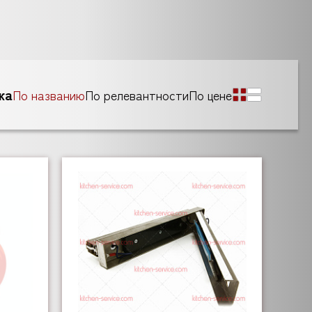
ка
По названию
По релевантности
По цене