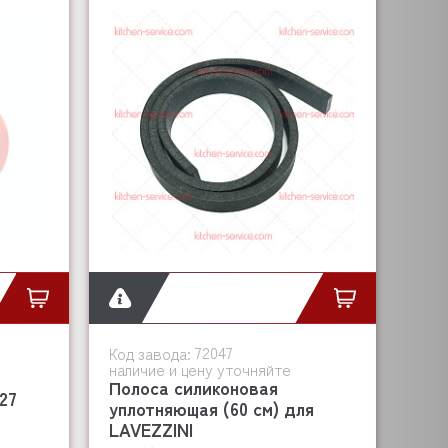
72047
Код завода:
наличие и цену уточняйте
Полоса силиконовая
27
уплотняющая (60 см) для
LAVEZZINI