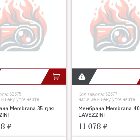
52375
52377
ода:
Код завода:
 и цену уточняйте
наличие и цену уточняйте
ана Membrana 35 для
Мембрана Membrana 40
INI
LAVEZZINI
78 ₽
11 078 ₽