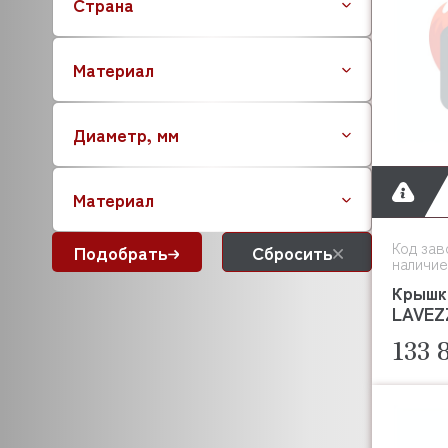
Страна
BEAR VARIMIXER
BECKERS
Материал
BEKO
BERTOS
BESSERVACUUM
Диаметр, мм
BEST FOR
BIZERBA
Материал
BARTEC
BONGARD
Код зав
Подобрать
Сбросить
BONNET
наличие
BORES
Крышк
BOURGEOIS
LAVEZZ
BLANCO
133 
BRAS
BRAVILOR BONAMAT
BRAHMA
BREMA