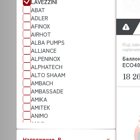
LAVEZZINI
ABAT
ADLER
AFINOX
AIRHOT
ALBA PUMPS
Код зав
наличие
ALLIANCE
Балло
ALPENINOX
ECO40
ALPHATECH
ALTO SHAAM
18 2
AMBACH
AMBASSADE
AMIKA
AMITEK
ANIMO
ANVIL
APACH
Напряжение, В
ANKO