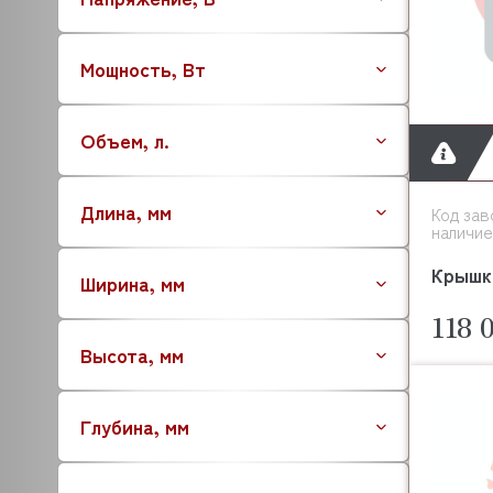
AQUA
ARISTARCO
Мощность, Вт
ARKTO
ARTHERMO
Объем, л.
APS
ASCASO
ASCO
Длина, мм
Код зав
ASCON TECNOLOGIC
наличие
ASF/THOMAS
Крышк
Ширина, мм
ATA
ATESY (АТЕСИ)
118 
ATEA
Высота, мм
ATEL
ATOLLSPEED
Глубина, мм
BAKE OFF
BARTSCHER
BASSANINA